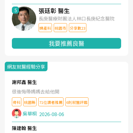
張廷彰 醫生
5
長庚醫療財團法人林口長庚紀念醫院
婦產科
桃園市
分享數23
我要推薦良醫
網友就醫經驗分享
謝邦鑫 醫生
很後悔帶媽媽去給他開
骨科
桃園縣
71位讀者推薦
6則就醫評鑑
吳華桐
2026-08-06
陳建翰 醫生