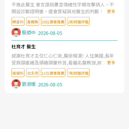
不推此醫生 會言語挑釁並情緒性字眼攻擊病人，不
開設診斷證明書，還會質疑其他醫生的判斷！
更多
婦產科
嘉義縣
20位讀者推薦
2則就醫評鑑
殷迺中
2026-08-05
杜育才 醫生
感謝杜育才主任仁心仁術,醫術精湛! 人住美國,長年
受肩頸痠痛及頭痛頭暈所苦,看遍名醫教授,做了各種
更多
檢查,也嘗試過西醫打針,中醫針灸及物理徒手治療都
復健科
台北市
11位讀者推薦
7則就醫評鑑
沒有用,後來連吃到嗎啡類止痛藥都效果有限,只是壓
症狀,沒多久就痛起來,多年失眠嚴重影響生活品質.
劉淑媛
2026-08-05
台灣親友介紹忠孝醫院杜育才主任是頸頭症候群專
家,上網搜尋杜主任相關文章新聞跟網路評價之後,下
定決心飛回台北找杜醫師診治. 杜主任的乾針跟增生
治療真的很厲害,第一次乾針就覺得整個肩頸鬆開,回
家特別好睡,經過幾次治療,長年頑疾已經好了大半,杜
主任除了打針超厲害,還會一直交代要改善姿勢跟好