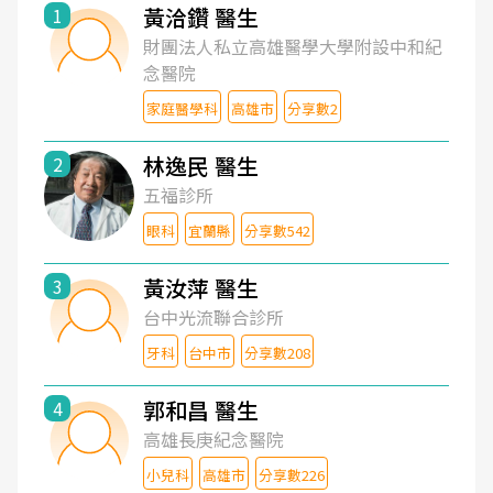
黃洽鑽 醫生
1
財團法人私立高雄醫學大學附設中和紀
念醫院
家庭醫學科
高雄市
分享數2
林逸民 醫生
2
五福診所
眼科
宜蘭縣
分享數542
黃汝萍 醫生
3
台中光流聯合診所
牙科
台中市
分享數208
郭和昌 醫生
4
高雄長庚紀念醫院
小兒科
高雄市
分享數226