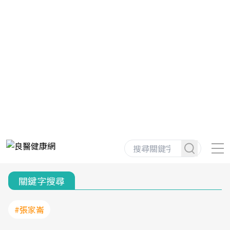
關鍵字搜尋
#張家崙