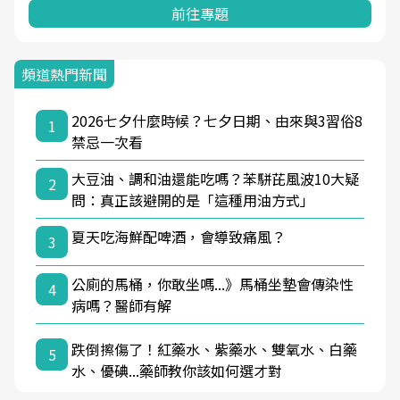
前往專題
頻道熱門新聞
2026七夕什麼時候？七夕日期、由來與3習俗8
1
禁忌一次看
大豆油、調和油還能吃嗎？苯駢芘風波10大疑
2
問：真正該避開的是「這種用油方式」
夏天吃海鮮配啤酒，會導致痛風？
3
公廁的馬桶，你敢坐嗎...》馬桶坐墊會傳染性
4
病嗎？醫師有解
跌倒擦傷了！紅藥水、紫藥水、雙氧水、白藥
5
水、優碘...藥師教你該如何選才對