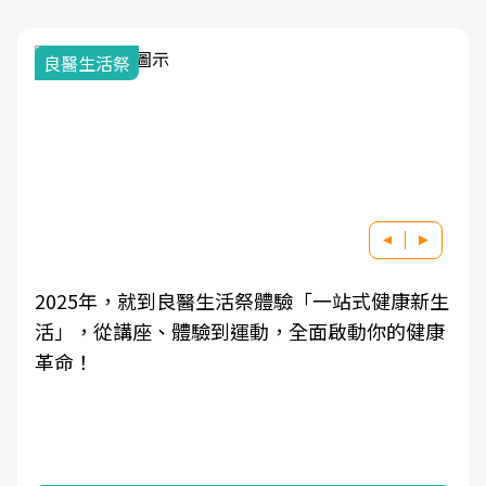
我與健康韌性的距離
生
良醫健康網從「換季的身體變化」出發，透過醫
康
學觀點與日常感受的對話，建立對亞健康的認
知，進而引導實際的改善行動。