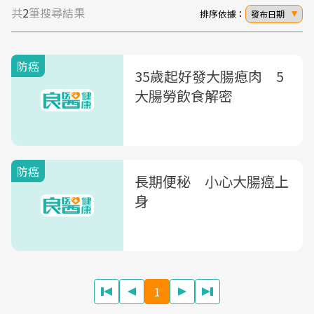
共
2
筆搜尋結果
排序依據：
發布日期
防癌
35歲起好發大腸瘜肉 5
大腸勞飲食解密
防癌
長期便秘 小心大腸癌上
身
1