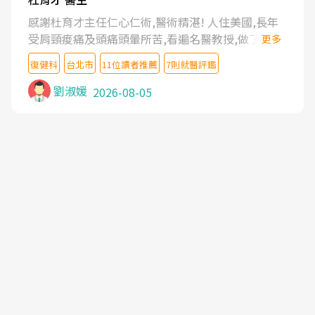
感謝杜育才主任仁心仁術,醫術精湛! 人住美國,長年
受肩頸痠痛及頭痛頭暈所苦,看遍名醫教授,做了各種
更多
檢查,也嘗試過西醫打針,中醫針灸及物理徒手治療都
復健科
台北市
11位讀者推薦
7則就醫評鑑
沒有用,後來連吃到嗎啡類止痛藥都效果有限,只是壓
症狀,沒多久就痛起來,多年失眠嚴重影響生活品質.
劉淑媛
2026-08-05
台灣親友介紹忠孝醫院杜育才主任是頸頭症候群專
家,上網搜尋杜主任相關文章新聞跟網路評價之後,下
定決心飛回台北找杜醫師診治. 杜主任的乾針跟增生
治療真的很厲害,第一次乾針就覺得整個肩頸鬆開,回
家特別好睡,經過幾次治療,長年頑疾已經好了大半,杜
主任除了打針超厲害,還會一直交代要改善姿勢跟好
好做運動,看診態度親切溫暖,真的是不可多得的良醫,
大力推荐!