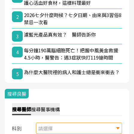
護心活血好食材，這樣料理最好
2026七夕什麼時候？七夕日期、由來與3習俗8
2
禁忌一次看
濾藍光產品真有效？ 醫師告訴你
3
每分鐘190萬腦細胞死亡！把握中風黃金救援
4
4.5小時，醫警告：遇3症狀快打119搶時間
為什麼大醫院裡的病人和護士總是衝來衝去？
5
搜尋良醫
搜尋
醫師
搜尋
醫事機構
科別
請選擇