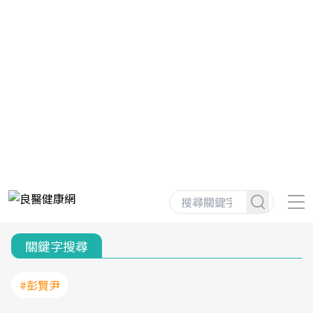
關鍵字搜尋
#彭賢尹