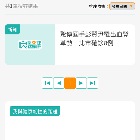
共
1
筆搜尋結果
排序依據：
發布日期
新知
驚傳國手彭賢尹罹出血登
革熱 北市確診8例
1
我與健康韌性的距離