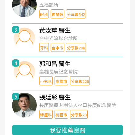
五福診所
眼科
宜蘭縣
分享數542
黃汝萍 醫生
3
台中光流聯合診所
牙科
台中市
分享數208
郭和昌 醫生
4
高雄長庚紀念醫院
小兒科
高雄市
分享數226
張廷彰 醫生
5
長庚醫療財團法人林口長庚紀念醫院
婦產科
桃園市
分享數23
我要推薦良醫