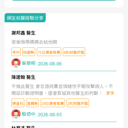
網友就醫經驗分享
謝邦鑫 醫生
很後悔帶媽媽去給他開
骨科
桃園縣
71位讀者推薦
6則就醫評鑑
吳華桐
2026-08-06
陳建翰 醫生
不推此醫生 會言語挑釁並情緒性字眼攻擊病人，不
開設診斷證明書，還會質疑其他醫生的判斷！
更多
婦產科
嘉義縣
20位讀者推薦
2則就醫評鑑
殷迺中
2026-08-05
杜育才 醫生