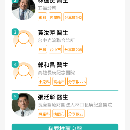
林逸民 醫生
五福診所
眼科
宜蘭縣
分享數542
黃汝萍 醫生
3
台中光流聯合診所
牙科
台中市
分享數208
郭和昌 醫生
4
高雄長庚紀念醫院
小兒科
高雄市
分享數226
張廷彰 醫生
5
長庚醫療財團法人林口長庚紀念醫院
婦產科
桃園市
分享數23
我要推薦良醫