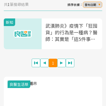
共
1
筆搜尋結果
排序依據：
發布日期
新知
武漢肺炎》疫情下「狂囤
貨」的行為是一種病？醫
師：其實是「這5件事」
在影響你....
1
良醫生活祭