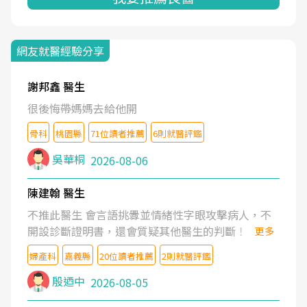
網友就醫經驗分享
謝邦鑫 醫生
很後悔帶媽媽去給他開
骨科
桃園縣
71位讀者推薦
6則就醫評鑑
吳華桐
2026-08-06
陳建翰 醫生
不推此醫生 會言語挑釁並情緒性字眼攻擊病人，不
開設診斷證明書，還會質疑其他醫生的判斷！
更多
婦產科
嘉義縣
20位讀者推薦
2則就醫評鑑
殷迺中
2026-08-05