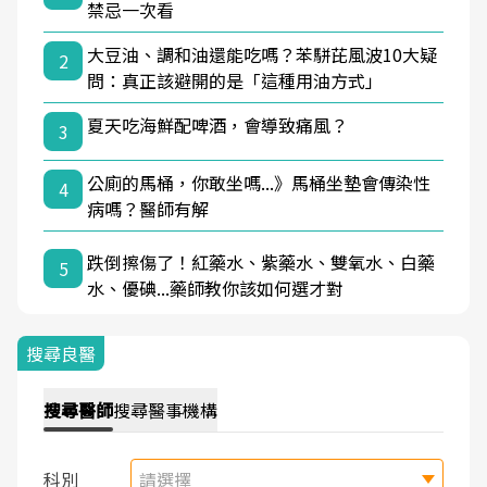
禁忌一次看
大豆油、調和油還能吃嗎？苯駢芘風波10大疑
2
問：真正該避開的是「這種用油方式」
夏天吃海鮮配啤酒，會導致痛風？
3
公廁的馬桶，你敢坐嗎...》馬桶坐墊會傳染性
4
病嗎？醫師有解
跌倒擦傷了！紅藥水、紫藥水、雙氧水、白藥
5
水、優碘...藥師教你該如何選才對
搜尋良醫
搜尋
醫師
搜尋
醫事機構
科別
請選擇