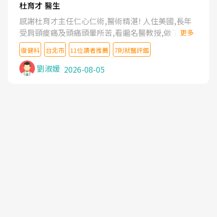
杜育才 醫生
感謝杜育才主任仁心仁術,醫術精湛! 人住美國,長年
受肩頸痠痛及頭痛頭暈所苦,看遍名醫教授,做了各種
更多
檢查,也嘗試過西醫打針,中醫針灸及物理徒手治療都
復健科
台北市
11位讀者推薦
7則就醫評鑑
沒有用,後來連吃到嗎啡類止痛藥都效果有限,只是壓
症狀,沒多久就痛起來,多年失眠嚴重影響生活品質.
劉淑媛
2026-08-05
台灣親友介紹忠孝醫院杜育才主任是頸頭症候群專
家,上網搜尋杜主任相關文章新聞跟網路評價之後,下
定決心飛回台北找杜醫師診治. 杜主任的乾針跟增生
治療真的很厲害,第一次乾針就覺得整個肩頸鬆開,回
家特別好睡,經過幾次治療,長年頑疾已經好了大半,杜
主任除了打針超厲害,還會一直交代要改善姿勢跟好
好做運動,看診態度親切溫暖,真的是不可多得的良醫,
大力推荐!