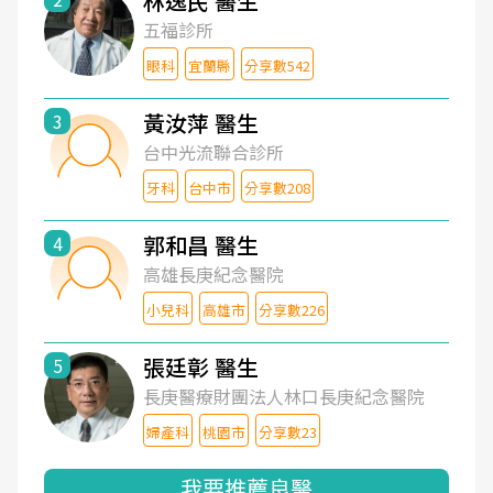
林逸民 醫生
五福診所
眼科
宜蘭縣
分享數542
黃汝萍 醫生
3
台中光流聯合診所
牙科
台中市
分享數208
郭和昌 醫生
4
高雄長庚紀念醫院
小兒科
高雄市
分享數226
張廷彰 醫生
5
長庚醫療財團法人林口長庚紀念醫院
婦產科
桃園市
分享數23
我要推薦良醫