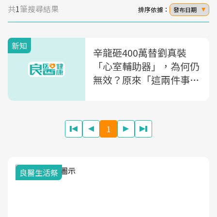
共
1
筆搜尋結果
排序依據：
發布日期
新知
辛龍砸400萬替劉真裝
「心室輔助器」，為何仍
無效？原來「這兩件事」
最容易引起心臟跳停....
1
良醫生活祭