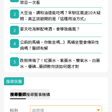
禁忌一次看
大豆油、調和油還能吃嗎？苯駢芘風波10大疑
2
問：真正該避開的是「這種用油方式」
夏天吃海鮮配啤酒，會導致痛風？
3
公廁的馬桶，你敢坐嗎...》馬桶坐墊會傳染性
4
病嗎？醫師有解
跌倒擦傷了！紅藥水、紫藥水、雙氧水、白藥
5
水、優碘...藥師教你該如何選才對
搜尋良醫
搜尋
醫師
搜尋
醫事機構
科別
請選擇