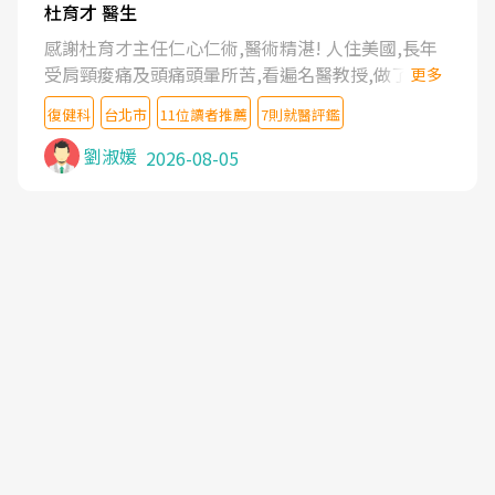
杜育才 醫生
感謝杜育才主任仁心仁術,醫術精湛! 人住美國,長年
受肩頸痠痛及頭痛頭暈所苦,看遍名醫教授,做了各種
更多
檢查,也嘗試過西醫打針,中醫針灸及物理徒手治療都
復健科
台北市
11位讀者推薦
7則就醫評鑑
沒有用,後來連吃到嗎啡類止痛藥都效果有限,只是壓
症狀,沒多久就痛起來,多年失眠嚴重影響生活品質.
劉淑媛
2026-08-05
台灣親友介紹忠孝醫院杜育才主任是頸頭症候群專
家,上網搜尋杜主任相關文章新聞跟網路評價之後,下
定決心飛回台北找杜醫師診治. 杜主任的乾針跟增生
治療真的很厲害,第一次乾針就覺得整個肩頸鬆開,回
家特別好睡,經過幾次治療,長年頑疾已經好了大半,杜
主任除了打針超厲害,還會一直交代要改善姿勢跟好
好做運動,看診態度親切溫暖,真的是不可多得的良醫,
大力推荐!