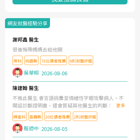
網友就醫經驗分享
謝邦鑫 醫生
很後悔帶媽媽去給他開
骨科
桃園縣
71位讀者推薦
6則就醫評鑑
吳華桐
2026-08-06
陳建翰 醫生
不推此醫生 會言語挑釁並情緒性字眼攻擊病人，不
開設診斷證明書，還會質疑其他醫生的判斷！
更多
婦產科
嘉義縣
20位讀者推薦
2則就醫評鑑
殷迺中
2026-08-05