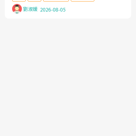
沒有用,後來連吃到嗎啡類止痛藥都效果有限,只是壓
症狀,沒多久就痛起來,多年失眠嚴重影響生活品質.
劉淑媛
2026-08-05
台灣親友介紹忠孝醫院杜育才主任是頸頭症候群專
家,上網搜尋杜主任相關文章新聞跟網路評價之後,下
定決心飛回台北找杜醫師診治. 杜主任的乾針跟增生
治療真的很厲害,第一次乾針就覺得整個肩頸鬆開,回
家特別好睡,經過幾次治療,長年頑疾已經好了大半,杜
主任除了打針超厲害,還會一直交代要改善姿勢跟好
好做運動,看診態度親切溫暖,真的是不可多得的良醫,
大力推荐!