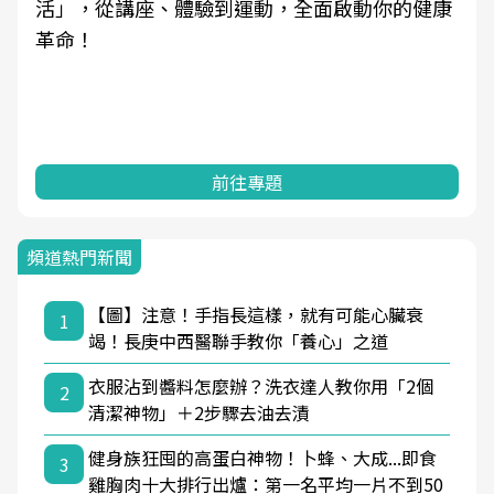
活」，從講座、體驗到運動，全面啟動你的健康
革命！
前往專題
頻道熱門新聞
【圖】注意！手指長這樣，就有可能心臟衰
1
竭！長庚中西醫聯手教你「養心」之道
衣服沾到醬料怎麼辦？洗衣達人教你用「2個
2
清潔神物」＋2步驟去油去漬
健身族狂囤的高蛋白神物！卜蜂、大成...即食
3
雞胸肉十大排行出爐：第一名平均一片不到50