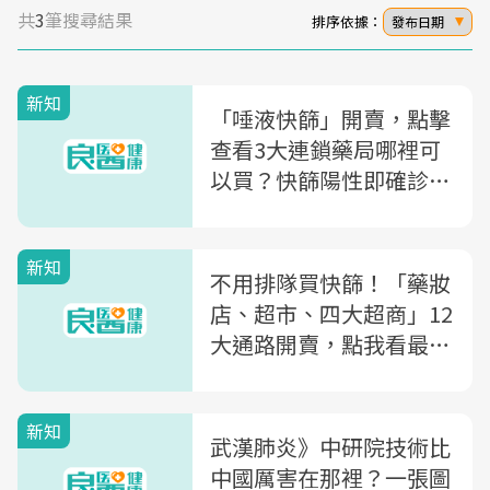
共
3
筆搜尋結果
排序依據：
發布日期
新知
「唾液快篩」開賣，點擊
查看3大連鎖藥局哪裡可
以買？快篩陽性即確診上
路，誰能領「免費快
篩」、領幾劑
新知
不用排隊買快篩！「藥妝
店、超市、四大超商」12
大通路開賣，點我看最新
居家、職場及學校3大快
篩新規定
新知
武漢肺炎》中研院技術比
中國厲害在那裡？一張圖