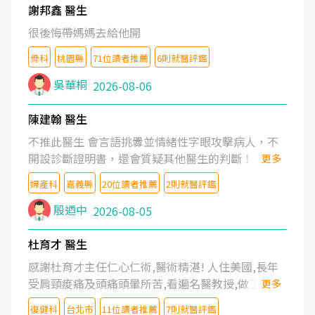
謝邦鑫 醫生
很後悔帶媽媽去給他開
骨科
桃園縣
71位讀者推薦
6則就醫評鑑
吳華桐
2026-08-06
陳建翰 醫生
不推此醫生 會言語挑釁並情緒性字眼攻擊病人，不
開設診斷證明書，還會質疑其他醫生的判斷！
更多
婦產科
嘉義縣
20位讀者推薦
2則就醫評鑑
殷迺中
2026-08-05
杜育才 醫生
感謝杜育才主任仁心仁術,醫術精湛! 人住美國,長年
受肩頸痠痛及頭痛頭暈所苦,看遍名醫教授,做了各種
更多
檢查,也嘗試過西醫打針,中醫針灸及物理徒手治療都
復健科
台北市
11位讀者推薦
7則就醫評鑑