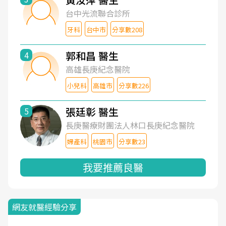
台中光流聯合診所
牙科
台中市
分享數208
郭和昌 醫生
4
高雄長庚紀念醫院
小兒科
高雄市
分享數226
張廷彰 醫生
5
長庚醫療財團法人林口長庚紀念醫院
婦產科
桃園市
分享數23
我要推薦良醫
網友就醫經驗分享