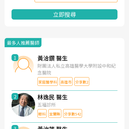
立即搜尋
最多人推薦醫師
黃洽鑽 醫生
1
財團法人私立高雄醫學大學附設中和紀
念醫院
家庭醫學科
高雄市
分享數2
林逸民 醫生
2
五福診所
眼科
宜蘭縣
分享數542
黃汝萍 醫生
3