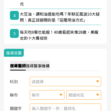
元
大豆油、調和油還能吃嗎？苯駢芘風波10大疑
4
問：真正該避開的是「這種用油方式」
每天吃6餐也能瘦！40歲看起來像28歲，美魔
5
女的十大養成術
搜尋良醫
搜尋
醫師
搜尋
醫事機構
科別
請選擇
縣市
縣市
鄉鎮地區
關鍵字