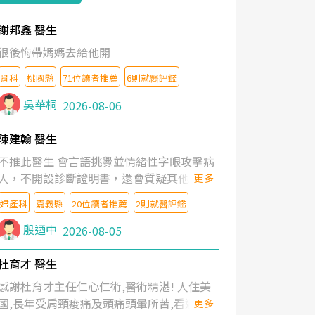
謝邦鑫 醫生
很後悔帶媽媽去給他開
骨科
桃園縣
71位讀者推薦
6則就醫評鑑
吳華桐
2026-08-06
陳建翰 醫生
不推此醫生 會言語挑釁並情緒性字眼攻擊病
人，不開設診斷證明書，還會質疑其他醫生
更多
的判斷！
婦產科
嘉義縣
20位讀者推薦
2則就醫評鑑
殷迺中
2026-08-05
杜育才 醫生
感謝杜育才主任仁心仁術,醫術精湛! 人住美
國,長年受肩頸痠痛及頭痛頭暈所苦,看遍名醫
更多