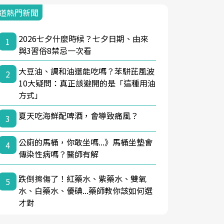
道熱門新聞
2026七夕什麼時候？七夕日期、由來
1
與3習俗8禁忌一次看
大豆油、調和油還能吃嗎？苯駢芘風波
2
10大疑問：真正該避開的是「這種用油
方式」
夏天吃海鮮配啤酒，會導致痛風？
3
公廁的馬桶，你敢坐嗎...》馬桶坐墊會
4
傳染性病嗎？醫師有解
跌倒擦傷了！紅藥水、紫藥水、雙氧
5
水、白藥水、優碘...藥師教你該如何選
才對