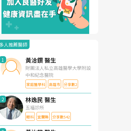
多人推薦醫師
黃洽鑽 醫生
1
財團法人私立高雄醫學大學附設
中和紀念醫院
家庭醫學科
高雄市
分享數2
林逸民 醫生
2
五福診所
眼科
宜蘭縣
分享數542