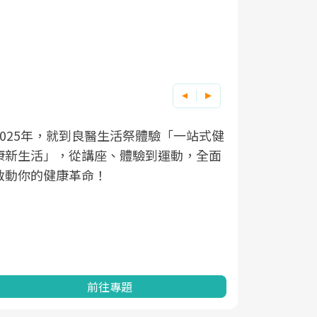
良醫健康網從「換季的身體變化」出發，
根據不同性
因應超高齡
透過醫學觀點與日常感受的對話，建立對
在、未來的
「2025
亞健康的認知，進而引導實際的改善行
知道該如何
促進為目的
動。
健康的關鍵
分析進行全
灣健康促進
前往專題