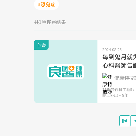
#恐鬼症
共
1
筆搜尋結果
心靈
2024-08-23
每到鬼月就
心科醫師告
健康特搜
28歲的竹科工程
晚上外出。5年