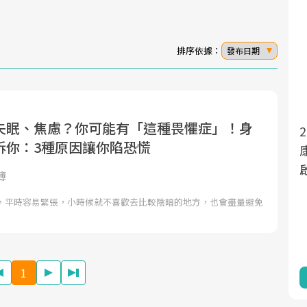
排序依據：
發布日期
失眠、焦慮？你可能有「這種畏懼症」！身
面對超高齡社會的浪潮，台灣正在快速邁
2025年，就到良醫生活祭體驗「一站式健
訴你：3種原因讓你陷恐慌
向「健康照護」的新時代。隨著國家政策
康新生活」，從講座、體驗到運動，全面
如「健康台灣推動委員會」與「長照3.0」
啟動你的健康革命！
簿
的推進，「預防醫學」已成全民關注的核
師，平時容易緊張，小時候就不喜歡去比較陰暗的地方，也會盡量避免
心議題。然而，健檢不只是醫療院所的服
務，更是民眾了解自身健康狀況、啟動健
康管理的重要起點。
1
前往專題
前往專題