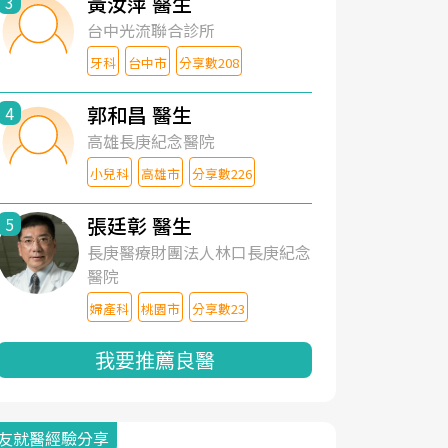
黃汝萍 醫生
3
台中光流聯合診所
牙科
台中市
分享數208
郭和昌 醫生
4
高雄長庚紀念醫院
小兒科
高雄市
分享數226
張廷彰 醫生
5
長庚醫療財團法人林口長庚紀念
醫院
婦產科
桃園市
分享數23
我要推薦良醫
友就醫經驗分享