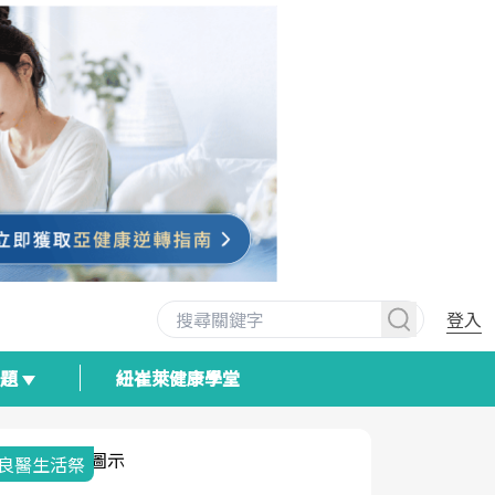
登入
專題
紐崔萊健康學堂
我與健康韌性的距離
荷爾蒙時光
2025健檢