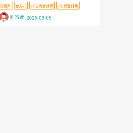
教授,做了各種檢查,也嘗試過西醫打針,中醫
復健科
台北市
11位讀者推薦
7則就醫評鑑
針灸及物理徒手治療都沒有用,後來連吃到嗎
啡類止痛藥都效果有限,只是壓症狀,沒多久就
劉淑媛
2026-08-05
痛起來,多年失眠嚴重影響生活品質. 台灣親
友介紹忠孝醫院杜育才主任是頸頭症候群專
家,上網搜尋杜主任相關文章新聞跟網路評價
之後,下定決心飛回台北找杜醫師診治. 杜主
任的乾針跟增生治療真的很厲害,第一次乾針
就覺得整個肩頸鬆開,回家特別好睡,經過幾次
治療,長年頑疾已經好了大半,杜主任除了打針
超厲害,還會一直交代要改善姿勢跟好好做運
動,看診態度親切溫暖,真的是不可多得的良
醫,大力推荐!