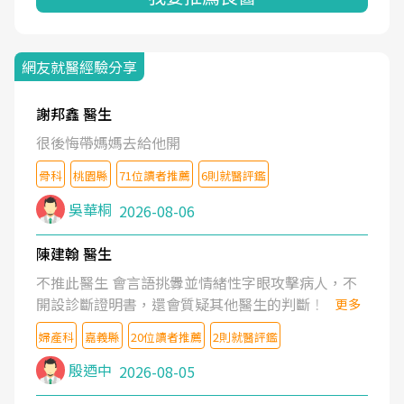
網友就醫經驗分享
謝邦鑫 醫生
很後悔帶媽媽去給他開
骨科
桃園縣
71位讀者推薦
6則就醫評鑑
吳華桐
2026-08-06
陳建翰 醫生
不推此醫生 會言語挑釁並情緒性字眼攻擊病人，不
開設診斷證明書，還會質疑其他醫生的判斷！
更多
婦產科
嘉義縣
20位讀者推薦
2則就醫評鑑
殷迺中
2026-08-05