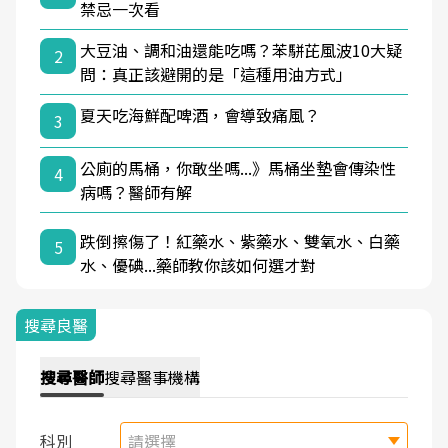
禁忌一次看
大豆油、調和油還能吃嗎？苯駢芘風波10大疑
2
問：真正該避開的是「這種用油方式」
夏天吃海鮮配啤酒，會導致痛風？
3
公廁的馬桶，你敢坐嗎...》馬桶坐墊會傳染性
4
病嗎？醫師有解
跌倒擦傷了！紅藥水、紫藥水、雙氧水、白藥
5
水、優碘...藥師教你該如何選才對
搜尋良醫
搜尋
醫師
搜尋
醫事機構
科別
請選擇