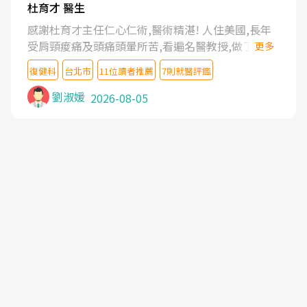
杜育才 醫生
感謝杜育才主任仁心仁術,醫術精湛! 人住美國,長年
受肩頸痠痛及頭痛頭暈所苦,看遍名醫教授,做了各種
更多
檢查,也嘗試過西醫打針,中醫針灸及物理徒手治療都
復健科
台北市
11位讀者推薦
7則就醫評鑑
沒有用,後來連吃到嗎啡類止痛藥都效果有限,只是壓
症狀,沒多久就痛起來,多年失眠嚴重影響生活品質.
劉淑媛
2026-08-05
台灣親友介紹忠孝醫院杜育才主任是頸頭症候群專
家,上網搜尋杜主任相關文章新聞跟網路評價之後,下
定決心飛回台北找杜醫師診治. 杜主任的乾針跟增生
治療真的很厲害,第一次乾針就覺得整個肩頸鬆開,回
家特別好睡,經過幾次治療,長年頑疾已經好了大半,杜
主任除了打針超厲害,還會一直交代要改善姿勢跟好
好做運動,看診態度親切溫暖,真的是不可多得的良醫,
大力推荐!