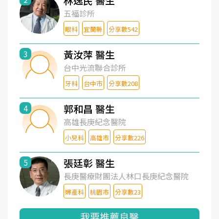
林逸民 醫生
五福診所
眼科
宜蘭縣
分享數542
黃汝萍 醫生
3
台中光流聯合診所
牙科
台中市
分享數208
郭和昌 醫生
4
高雄長庚紀念醫院
小兒科
高雄市
分享數226
張廷彰 醫生
5
長庚醫療財團法人林口長庚紀念醫院
婦產科
桃園市
分享數23
我要推薦良醫