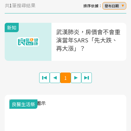
共
1
筆搜尋結果
排序依據：
發布日期
新知
武漢肺炎，房價會不會重
演當年SARS「先大跌、
再大漲」？
1
良醫生活祭