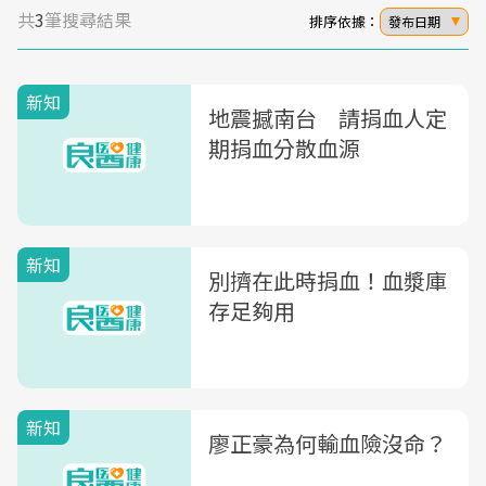
共
3
筆搜尋結果
排序依據：
發布日期
新知
地震撼南台 請捐血人定
期捐血分散血源
新知
別擠在此時捐血！血漿庫
存足夠用
新知
廖正豪為何輸血險沒命？