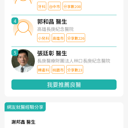
牙科
台中市
分享數208
郭和昌 醫生
4
高雄長庚紀念醫院
小兒科
高雄市
分享數226
張廷彰 醫生
5
長庚醫療財團法人林口長庚紀念醫院
婦產科
桃園市
分享數23
我要推薦良醫
網友就醫經驗分享
謝邦鑫 醫生