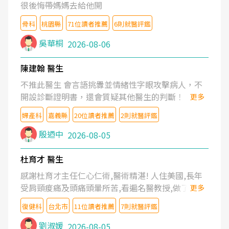
很後悔帶媽媽去給他開
骨科
桃園縣
71位讀者推薦
6則就醫評鑑
吳華桐
2026-08-06
陳建翰 醫生
不推此醫生 會言語挑釁並情緒性字眼攻擊病人，不
開設診斷證明書，還會質疑其他醫生的判斷！
更多
婦產科
嘉義縣
20位讀者推薦
2則就醫評鑑
殷迺中
2026-08-05
杜育才 醫生
感謝杜育才主任仁心仁術,醫術精湛! 人住美國,長年
受肩頸痠痛及頭痛頭暈所苦,看遍名醫教授,做了各種
更多
檢查,也嘗試過西醫打針,中醫針灸及物理徒手治療都
復健科
台北市
11位讀者推薦
7則就醫評鑑
沒有用,後來連吃到嗎啡類止痛藥都效果有限,只是壓
症狀,沒多久就痛起來,多年失眠嚴重影響生活品質.
劉淑媛
2026-08-05