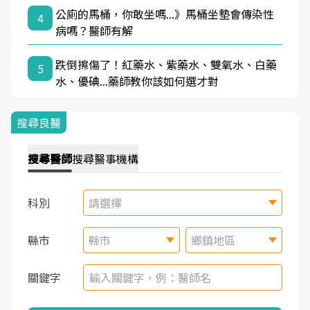
公廁的馬桶，你敢坐嗎...》馬桶坐墊會傳染性
4
病嗎？醫師有解
跌倒擦傷了！紅藥水、紫藥水、雙氧水、白藥
5
水、優碘...藥師教你該如何選才對
搜尋良醫
搜尋
醫師
搜尋
醫事機構
科別
請選擇
縣市
縣市
鄉鎮地區
關鍵字