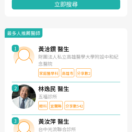
立即搜尋
最多人推薦醫師
黃洽鑽 醫生
1
財團法人私立高雄醫學大學附設中和紀
念醫院
家庭醫學科
高雄市
分享數2
林逸民 醫生
2
五福診所
眼科
宜蘭縣
分享數542
黃汝萍 醫生
3
台中光流聯合診所