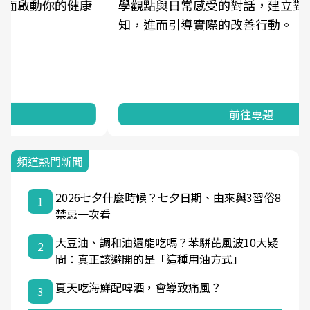
學觀點與日常感受的對話，建立對亞健康的認
知，進而引導實際的改善行動。
前往專題
頻道熱門新聞
2026七夕什麼時候？七夕日期、由來與3習俗8
1
禁忌一次看
大豆油、調和油還能吃嗎？苯駢芘風波10大疑
2
問：真正該避開的是「這種用油方式」
夏天吃海鮮配啤酒，會導致痛風？
3