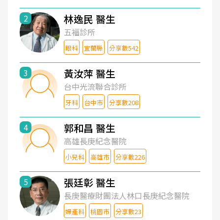
林逸民 醫生
2
五福診所
眼科
宜蘭縣
分享數542
黃汝萍 醫生
3
台中光流聯合診所
牙科
台中市
分享數208
郭和昌 醫生
4
高雄長庚紀念醫院
小兒科
高雄市
分享數226
張廷彰 醫生
5
長庚醫療財團法人林口長庚紀念醫院
婦產科
桃園市
分享數23