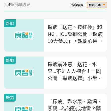
共
4
筆搜尋結果
排序依據：
發布日期
新知
探病「送花、按紅鈴」超
NG！ICU醫師公開「探病
10大禁忌」，想關心用2
方式不失禮又實用
新知
探病前注意，送花、水
果...不是人人適合！一圖
公開「探病送禮」小常
識：雞精不宜送這些人
新知
「探病」帶水果、雞湯、
燕窩...為何恐成地雷？藥