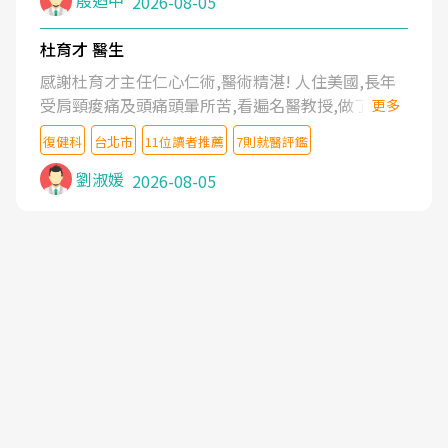
殷迺中
2026-08-05
杜育才 醫生
感謝杜育才主任仁心仁術,醫術精湛! 人住美國,長年
受肩頸痠痛及頭痛頭暈所苦,看遍名醫教授,做了各種
更多
檢查,也嘗試過西醫打針,中醫針灸及物理徒手治療都
復健科
台北市
11位讀者推薦
7則就醫評鑑
沒有用,後來連吃到嗎啡類止痛藥都效果有限,只是壓
症狀,沒多久就痛起來,多年失眠嚴重影響生活品質.
劉淑媛
2026-08-05
台灣親友介紹忠孝醫院杜育才主任是頸頭症候群專
家,上網搜尋杜主任相關文章新聞跟網路評價之後,下
定決心飛回台北找杜醫師診治. 杜主任的乾針跟增生
治療真的很厲害,第一次乾針就覺得整個肩頸鬆開,回
家特別好睡,經過幾次治療,長年頑疾已經好了大半,杜
主任除了打針超厲害,還會一直交代要改善姿勢跟好
好做運動,看診態度親切溫暖,真的是不可多得的良醫,
大力推荐!