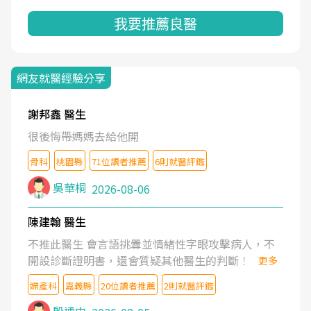
我要推薦良醫
網友就醫經驗分享
謝邦鑫 醫生
很後悔帶媽媽去給他開
骨科
桃園縣
71位讀者推薦
6則就醫評鑑
吳華桐
2026-08-06
陳建翰 醫生
不推此醫生 會言語挑釁並情緒性字眼攻擊病人，不
開設診斷證明書，還會質疑其他醫生的判斷！
更多
婦產科
嘉義縣
20位讀者推薦
2則就醫評鑑