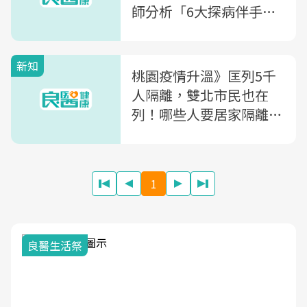
師分析「6大探病伴手
禮」最雷是它
新知
桃園疫情升溫》匡列5千
人隔離，雙北市民也在
列！哪些人要居家隔離？
桃園醫院「陪病、探病」
新規定？懶人包一次看
1
良醫生活祭