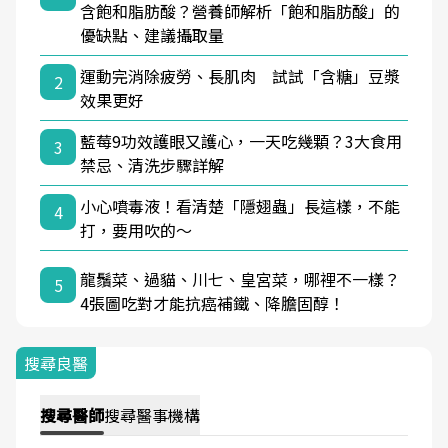
含飽和脂肪酸？營養師解析「飽和脂肪酸」的
優缺點、建議攝取量
運動完消除疲勞、長肌肉 試試「含糖」豆漿
2
效果更好
藍莓9功效護眼又護心，一天吃幾顆？3大食用
3
禁忌、清洗步驟詳解
小心噴毒液！看清楚「隱翅蟲」長這樣，不能
4
打，要用吹的～
龍鬚菜、過貓、川七、皇宮菜，哪裡不一樣？
5
4張圖吃對才能抗癌補鐵、降膽固醇！
搜尋良醫
搜尋
醫師
搜尋
醫事機構