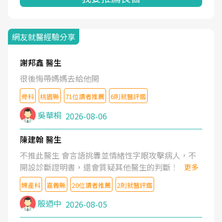
網友就醫經驗分享
謝邦鑫 醫生
很後悔帶媽媽去給他開
骨科
桃園縣
71位讀者推薦
6則就醫評鑑
吳華桐
2026-08-06
陳建翰 醫生
不推此醫生 會言語挑釁並情緒性字眼攻擊病人，不
開設診斷證明書，還會質疑其他醫生的判斷！
更多
婦產科
嘉義縣
20位讀者推薦
2則就醫評鑑
殷迺中
2026-08-05