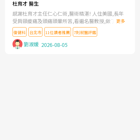
杜育才 醫生
感謝杜育才主任仁心仁術,醫術精湛! 人住美國,長年
受肩頸痠痛及頭痛頭暈所苦,看遍名醫教授,做了各種
更多
檢查,也嘗試過西醫打針,中醫針灸及物理徒手治療都
復健科
台北市
11位讀者推薦
7則就醫評鑑
沒有用,後來連吃到嗎啡類止痛藥都效果有限,只是壓
症狀,沒多久就痛起來,多年失眠嚴重影響生活品質.
劉淑媛
2026-08-05
台灣親友介紹忠孝醫院杜育才主任是頸頭症候群專
家,上網搜尋杜主任相關文章新聞跟網路評價之後,下
定決心飛回台北找杜醫師診治. 杜主任的乾針跟增生
治療真的很厲害,第一次乾針就覺得整個肩頸鬆開,回
家特別好睡,經過幾次治療,長年頑疾已經好了大半,杜
主任除了打針超厲害,還會一直交代要改善姿勢跟好
好做運動,看診態度親切溫暖,真的是不可多得的良醫,
大力推荐!