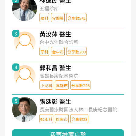
林逸民 醫生
五福診所
眼科
宜蘭縣
分享數542
黃汝萍 醫生
3
台中光流聯合診所
牙科
台中市
分享數208
郭和昌 醫生
4
高雄長庚紀念醫院
小兒科
高雄市
分享數226
張廷彰 醫生
5
長庚醫療財團法人林口長庚紀念醫院
婦產科
桃園市
分享數23
我要推薦良醫