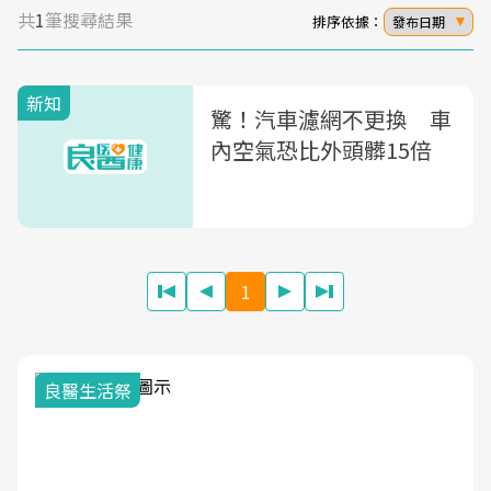
共
1
筆搜尋結果
排序依據：
發布日期
新知
驚！汽車濾網不更換 車
內空氣恐比外頭髒15倍
1
我與健康韌性的距離