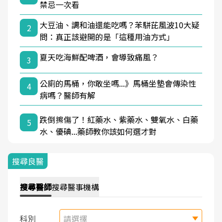
禁忌一次看
大豆油、調和油還能吃嗎？苯駢芘風波10大疑
2
問：真正該避開的是「這種用油方式」
夏天吃海鮮配啤酒，會導致痛風？
3
公廁的馬桶，你敢坐嗎...》馬桶坐墊會傳染性
4
病嗎？醫師有解
跌倒擦傷了！紅藥水、紫藥水、雙氧水、白藥
5
水、優碘...藥師教你該如何選才對
搜尋良醫
搜尋
醫師
搜尋
醫事機構
科別
請選擇