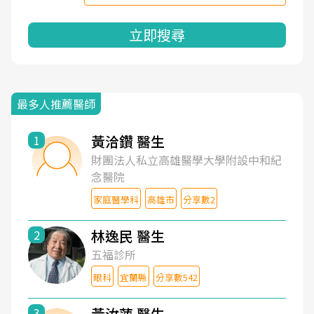
立即搜尋
最多人推薦醫師
黃洽鑽 醫生
1
財團法人私立高雄醫學大學附設中和紀
念醫院
家庭醫學科
高雄市
分享數2
林逸民 醫生
2
五福診所
眼科
宜蘭縣
分享數542
黃汝萍 醫生
3