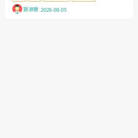
沒有用,後來連吃到嗎啡類止痛藥都效果有限,只是壓
症狀,沒多久就痛起來,多年失眠嚴重影響生活品質.
劉淑媛
2026-08-05
台灣親友介紹忠孝醫院杜育才主任是頸頭症候群專
家,上網搜尋杜主任相關文章新聞跟網路評價之後,下
定決心飛回台北找杜醫師診治. 杜主任的乾針跟增生
治療真的很厲害,第一次乾針就覺得整個肩頸鬆開,回
家特別好睡,經過幾次治療,長年頑疾已經好了大半,杜
主任除了打針超厲害,還會一直交代要改善姿勢跟好
好做運動,看診態度親切溫暖,真的是不可多得的良醫,
大力推荐!