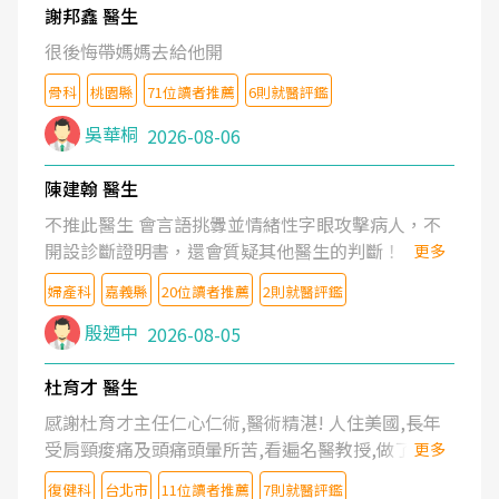
謝邦鑫 醫生
很後悔帶媽媽去給他開
骨科
桃園縣
71位讀者推薦
6則就醫評鑑
吳華桐
2026-08-06
陳建翰 醫生
不推此醫生 會言語挑釁並情緒性字眼攻擊病人，不
開設診斷證明書，還會質疑其他醫生的判斷！
更多
婦產科
嘉義縣
20位讀者推薦
2則就醫評鑑
殷迺中
2026-08-05
杜育才 醫生
感謝杜育才主任仁心仁術,醫術精湛! 人住美國,長年
受肩頸痠痛及頭痛頭暈所苦,看遍名醫教授,做了各種
更多
檢查,也嘗試過西醫打針,中醫針灸及物理徒手治療都
復健科
台北市
11位讀者推薦
7則就醫評鑑