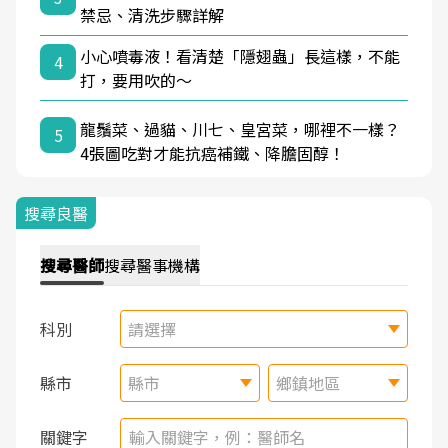
禁忌、清洗步驟詳解
小心噴毒液！看清楚「隱翅蟲」長這樣，不能
4
打，要用吹的～
龍鬚菜、過貓、川七、皇宮菜，哪裡不一樣？
5
4張圖吃對才能抗癌補鐵、降膽固醇！
搜尋良醫
搜尋
醫師
搜尋
醫事機構
科別
請選擇
縣市
縣市
鄉鎮地區
關鍵字