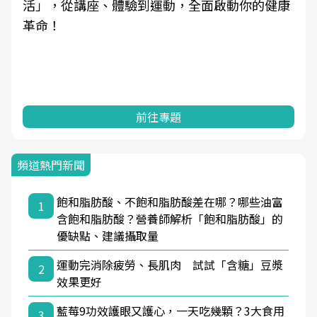
活」，從講座、體驗到運動，全面啟動你的健康
革命！
前往專題
頻道熱門新聞
飽和脂肪酸、不飽和脂肪酸差在哪？哪些油富
1
含飽和脂肪酸？營養師解析「飽和脂肪酸」的
優缺點、建議攝取量
運動完消除疲勞、長肌肉 試試「含糖」豆漿
2
效果更好
藍莓9功效護眼又護心，一天吃幾顆？3大食用
3