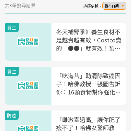
共
3
筆搜尋結果
排序依據：
發布日期
養生
冬天補腎季》養生食材不
是越貴越有效，Costco賣
的「●●」就有效！預防
醫學名醫點名8種「平民
補腎食物」
養生
「吃海苔」助清除致癌因
子！哈佛教授一張圖告訴
你：16類食物幫你強化免
疫、降低罹癌風險
防癌
「雌激素過高」讓你肥了
瘦不了！哈佛女醫師教