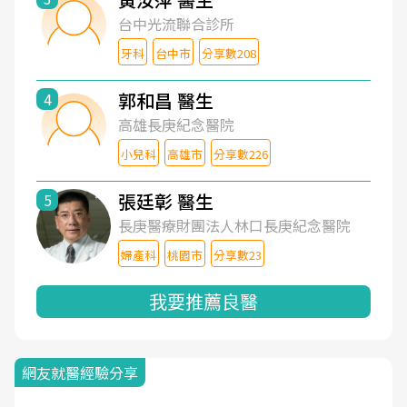
台中光流聯合診所
牙科
台中市
分享數208
郭和昌 醫生
4
高雄長庚紀念醫院
小兒科
高雄市
分享數226
張廷彰 醫生
5
長庚醫療財團法人林口長庚紀念醫院
婦產科
桃園市
分享數23
我要推薦良醫
網友就醫經驗分享