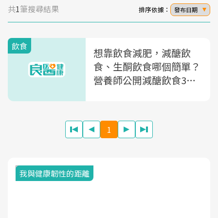
共
1
筆搜尋結果
排序依據：
發布日期
飲食
想靠飲食減肥，減醣飲
食、生酮飲食哪個簡單？
營養師公開減醣飲食3大
好處＋一日減醣菜單，這
5類人不適
1
我與健康韌性的距離