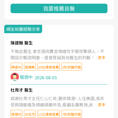
我要推薦良醫
網友就醫經驗分享
陳建翰 醫生
不推此醫生 會言語挑釁並情緒性字眼攻擊病人，不
開設診斷證明書，還會質疑其他醫生的判斷！
更多
婦產科
嘉義縣
20位讀者推薦
2則就醫評鑑
殷迺中
2026-08-05
杜育才 醫生
感謝杜育才主任仁心仁術,醫術精湛! 人住美國,長年
受肩頸痠痛及頭痛頭暈所苦,看遍名醫教授,做了各種
更多
檢查,也嘗試過西醫打針,中醫針灸及物理徒手治療都
復健科
台北市
11位讀者推薦
7則就醫評鑑
沒有用,後來連吃到嗎啡類止痛藥都效果有限,只是壓