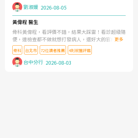
症狀,沒多久就痛起來,多年失眠嚴重影響生活品質.
劉淑媛
2026-08-05
台灣親友介紹忠孝醫院杜育才主任是頸頭症候群專
家,上網搜尋杜主任相關文章新聞跟網路評價之後,下
黃偉程 醫生
定決心飛回台北找杜醫師診治. 杜主任的乾針跟增生
骨科黃偉程，看評價不錯，結果大踩雷！看診超級隨
治療真的很厲害,第一次乾針就覺得整個肩頸鬆開,回
便，連檢查都不做就想打發病人，還好大的官威 ...
更多
家特別好睡,經過幾次治療,長年頑疾已經好了大半,杜
想詢問病情還被陰陽怪氣嘲諷一番。可能好評帶來的
主任除了打針超厲害,還會一直交代要改善姿勢跟好
骨科
台北市
72位讀者推薦
4則就醫評鑑
大頭症，變得自負不尊重病人。醫術也不行，畢竟連
好做運動,看診態度親切溫暖,真的是不可多得的良醫,
檢查都懶得做，治療會有用才怪。大家避雷吧！
台中分行
2026-08-03
大力推荐!