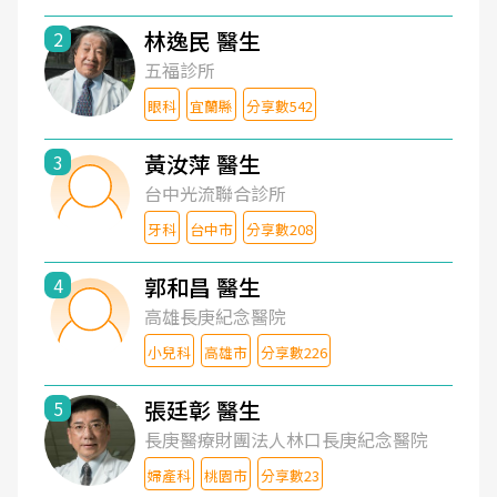
林逸民 醫生
2
五福診所
眼科
宜蘭縣
分享數542
黃汝萍 醫生
3
台中光流聯合診所
牙科
台中市
分享數208
郭和昌 醫生
4
高雄長庚紀念醫院
小兒科
高雄市
分享數226
張廷彰 醫生
5
長庚醫療財團法人林口長庚紀念醫院
婦產科
桃園市
分享數23