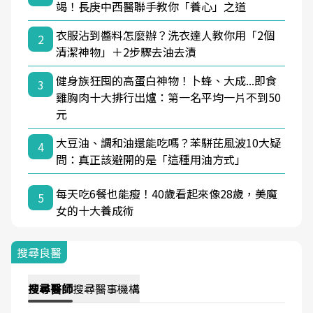
竭！長庚中西醫聯手教你「養心」之道
衣服沾到醬料怎麼辦？洗衣達人教你用「2個
2
清潔神物」＋2步驟去油去漬
健身族狂囤的高蛋白神物！卜蜂、大成...即食
3
雞胸肉十大排行出爐：第一名平均一片不到50
元
大豆油、調和油還能吃嗎？苯駢芘風波10大疑
4
問：真正該避開的是「這種用油方式」
每天吃6餐也能瘦！40歲看起來像28歲，美魔
5
女的十大養成術
搜尋良醫
搜尋
醫師
搜尋
醫事機構