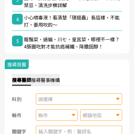
禁忌、清洗步驟詳解
小心噴毒液！看清楚「隱翅蟲」長這樣，不能
4
打，要用吹的～
龍鬚菜、過貓、川七、皇宮菜，哪裡不一樣？
5
4張圖吃對才能抗癌補鐵、降膽固醇！
搜尋良醫
搜尋
醫師
搜尋
醫事機構
科別
請選擇
縣市
縣市
鄉鎮地區
關鍵字