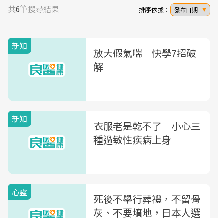
共
6
筆搜尋結果
排序依據：
發布日期
新知
放大假氣喘 快學7招破
解
新知
衣服老是乾不了 小心三
種過敏性疾病上身
心靈
死後不舉行葬禮，不留骨
灰、不要墳地，日本人選