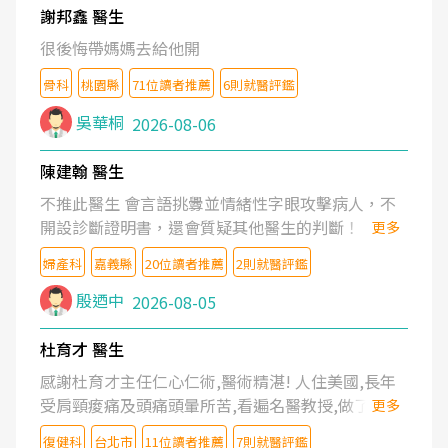
謝邦鑫 醫生
很後悔帶媽媽去給他開
骨科
桃園縣
71位讀者推薦
6則就醫評鑑
吳華桐
2026-08-06
陳建翰 醫生
不推此醫生 會言語挑釁並情緒性字眼攻擊病人，不
開設診斷證明書，還會質疑其他醫生的判斷！
更多
婦產科
嘉義縣
20位讀者推薦
2則就醫評鑑
殷迺中
2026-08-05
杜育才 醫生
感謝杜育才主任仁心仁術,醫術精湛! 人住美國,長年
受肩頸痠痛及頭痛頭暈所苦,看遍名醫教授,做了各種
更多
檢查,也嘗試過西醫打針,中醫針灸及物理徒手治療都
復健科
台北市
11位讀者推薦
7則就醫評鑑