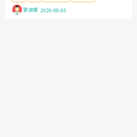
沒有用,後來連吃到嗎啡類止痛藥都效果有限,只是壓
症狀,沒多久就痛起來,多年失眠嚴重影響生活品質.
劉淑媛
2026-08-05
台灣親友介紹忠孝醫院杜育才主任是頸頭症候群專
家,上網搜尋杜主任相關文章新聞跟網路評價之後,下
定決心飛回台北找杜醫師診治. 杜主任的乾針跟增生
治療真的很厲害,第一次乾針就覺得整個肩頸鬆開,回
家特別好睡,經過幾次治療,長年頑疾已經好了大半,杜
主任除了打針超厲害,還會一直交代要改善姿勢跟好
好做運動,看診態度親切溫暖,真的是不可多得的良醫,
大力推荐!