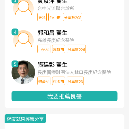
黃汝萍 醫生
3
台中光流聯合診所
牙科
台中市
分享數208
郭和昌 醫生
4
高雄長庚紀念醫院
小兒科
高雄市
分享數226
張廷彰 醫生
5
長庚醫療財團法人林口長庚紀念醫院
婦產科
桃園市
分享數23
我要推薦良醫
網友就醫經驗分享