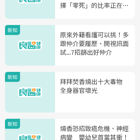
擇「零死」的比率正在增
加
新知
原來外籍看護可以挑！多
跟仲介要履歷、開視訊面
試...7招篩出好仲介
新知
拜拜焚香燒出十大毒物
全身器官壞光
新知
燒香恐招致癌危機、神經
病變 嬰幼兒首當其衝！