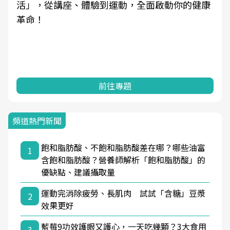
活」，從講座、體驗到運動，全面啟動你的健康
革命！
前往專題
頻道熱門新聞
飽和脂肪酸、不飽和脂肪酸差在哪？哪些油富
1
含飽和脂肪酸？營養師解析「飽和脂肪酸」的
優缺點、建議攝取量
運動完消除疲勞、長肌肉 試試「含糖」豆漿
2
效果更好
藍莓9功效護眼又護心，一天吃幾顆？3大食用
3