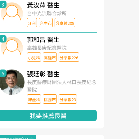
黃汝萍 醫生
3
台中光流聯合診所
牙科
台中市
分享數208
郭和昌 醫生
4
高雄長庚紀念醫院
小兒科
高雄市
分享數226
張廷彰 醫生
5
長庚醫療財團法人林口長庚紀念
醫院
婦產科
桃園市
分享數23
我要推薦良醫