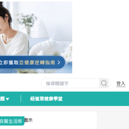
登入
專題
紐崔萊健康學堂
我與健康韌性的距離
荷爾蒙時光
2025健檢