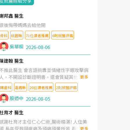
友就醫經驗分享
謝邦鑫 醫生
很後悔帶媽媽去給他開
骨科
桃園縣
71位讀者推薦
6則就醫評鑑
吳華桐
2026-08-06
陳建翰 醫生
不推此醫生 會言語挑釁並情緒性字眼攻擊病
人，不開設診斷證明書，還會質疑其他醫生
更多
的判斷！
婦產科
嘉義縣
20位讀者推薦
2則就醫評鑑
殷迺中
2026-08-05
杜育才 醫生
感謝杜育才主任仁心仁術,醫術精湛! 人住美
國,長年受肩頸痠痛及頭痛頭暈所苦,看遍名醫
更多