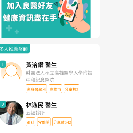
多人推薦醫師
黃洽鑽 醫生
1
財團法人私立高雄醫學大學附設
中和紀念醫院
家庭醫學科
高雄市
分享數2
林逸民 醫生
2
五福診所
眼科
宜蘭縣
分享數542