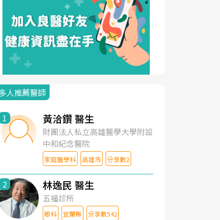
多人推薦醫師
黃洽鑽 醫生
1
財團法人私立高雄醫學大學附設
中和紀念醫院
家庭醫學科
高雄市
分享數2
林逸民 醫生
2
五福診所
眼科
宜蘭縣
分享數542