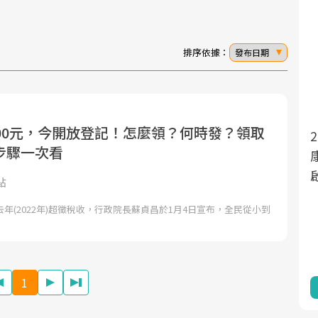
排序依據：
發布日期
000元，今開放登記！怎麼領？何時發？領取
面對超高齡社會的浪潮，台灣正在快速邁
2025年，就到良醫生活祭體驗「一站式健
步驟一次看
向「健康照護」的新時代。隨著國家政策
康新生活」，從講座、體驗到運動，全面
如「健康台灣推動委員會」與「長照3.0」
啟動你的健康革命！
點
的推進，「預防醫學」已成全民關注的核
年(2022年)超徵稅收，行政院長蘇貞昌於1月4日宣布，全民從小到
心議題。然而，健檢不只是醫療院所的服
務，更是民眾了解自身健康狀況、啟動健
康管理的重要起點。
1
前往專題
前往專題