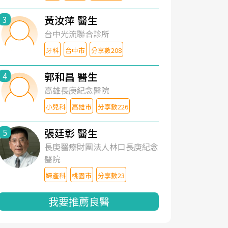
黃汝萍 醫生
3
台中光流聯合診所
牙科
台中市
分享數208
郭和昌 醫生
4
高雄長庚紀念醫院
小兒科
高雄市
分享數226
張廷彰 醫生
5
長庚醫療財團法人林口長庚紀念
醫院
婦產科
桃園市
分享數23
我要推薦良醫