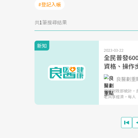
#登記入帳
共
1
筆搜尋結果
新知
2023-03-22
全民普發6
資格、操作
良醫劃重
根據財政部統計，去
老共享經濟，每人