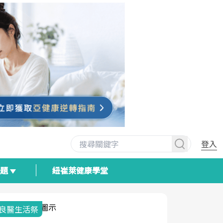
登入
專題
紐崔萊健康學堂
我與健康韌性的距離
荷爾蒙時光
2025健檢