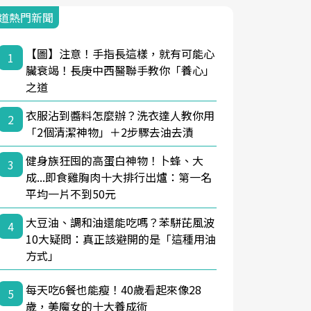
道熱門新聞
【圖】注意！手指長這樣，就有可能心
1
臟衰竭！長庚中西醫聯手教你「養心」
之道
衣服沾到醬料怎麼辦？洗衣達人教你用
2
「2個清潔神物」＋2步驟去油去漬
健身族狂囤的高蛋白神物！卜蜂、大
3
成...即食雞胸肉十大排行出爐：第一名
平均一片不到50元
大豆油、調和油還能吃嗎？苯駢芘風波
4
10大疑問：真正該避開的是「這種用油
方式」
每天吃6餐也能瘦！40歲看起來像28
5
歲，美魔女的十大養成術