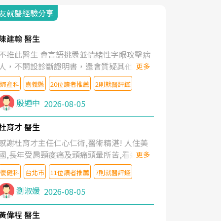
友就醫經驗分享
陳建翰 醫生
不推此醫生 會言語挑釁並情緒性字眼攻擊病
人，不開設診斷證明書，還會質疑其他醫生
更多
的判斷！
婦產科
嘉義縣
20位讀者推薦
2則就醫評鑑
殷迺中
2026-08-05
杜育才 醫生
感謝杜育才主任仁心仁術,醫術精湛! 人住美
國,長年受肩頸痠痛及頭痛頭暈所苦,看遍名醫
更多
教授,做了各種檢查,也嘗試過西醫打針,中醫
復健科
台北市
11位讀者推薦
7則就醫評鑑
針灸及物理徒手治療都沒有用,後來連吃到嗎
啡類止痛藥都效果有限,只是壓症狀,沒多久就
劉淑媛
2026-08-05
痛起來,多年失眠嚴重影響生活品質. 台灣親
友介紹忠孝醫院杜育才主任是頸頭症候群專
黃偉程 醫生