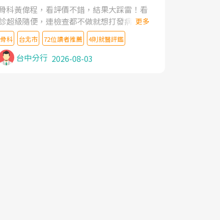
家,上網搜尋杜主任相關文章新聞跟網路評價
骨科黃偉程，看評價不錯，結果大踩雷！看
之後,下定決心飛回台北找杜醫師診治. 杜主
診超級隨便，連檢查都不做就想打發病人，
更多
任的乾針跟增生治療真的很厲害,第一次乾針
還好大的官威 ... 想詢問病情還被陰陽怪氣嘲
就覺得整個肩頸鬆開,回家特別好睡,經過幾次
骨科
台北市
72位讀者推薦
4則就醫評鑑
諷一番。可能好評帶來的大頭症，變得自負
治療,長年頑疾已經好了大半,杜主任除了打針
不尊重病人。醫術也不行，畢竟連檢查都懶
台中分行
2026-08-03
超厲害,還會一直交代要改善姿勢跟好好做運
得做，治療會有用才怪。大家避雷吧！
動,看診態度親切溫暖,真的是不可多得的良
醫,大力推荐!