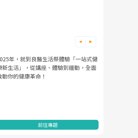
良醫健康網從「換季的身體變化」出發，
根據不同性
因應超高齡
透過醫學觀點與日常感受的對話，建立對
在、未來的
「2025
亞健康的認知，進而引導實際的改善行
知道該如何
促進為目的
動。
健康的關鍵
分析進行全
灣健康促進
前往專題