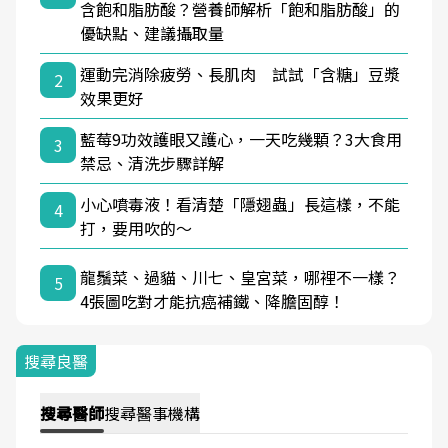
含飽和脂肪酸？營養師解析「飽和脂肪酸」的
優缺點、建議攝取量
運動完消除疲勞、長肌肉 試試「含糖」豆漿
2
效果更好
藍莓9功效護眼又護心，一天吃幾顆？3大食用
3
禁忌、清洗步驟詳解
小心噴毒液！看清楚「隱翅蟲」長這樣，不能
4
打，要用吹的～
龍鬚菜、過貓、川七、皇宮菜，哪裡不一樣？
5
4張圖吃對才能抗癌補鐵、降膽固醇！
搜尋良醫
搜尋
醫師
搜尋
醫事機構