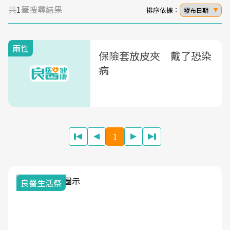
共
1
筆搜尋結果
排序依據：
發布日期
兩性
保險套放皮夾 戴了恐染
病
1
良醫生活祭