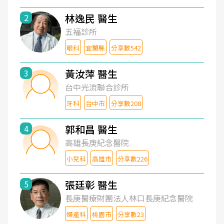
林逸民 醫生
2
五福診所
眼科
宜蘭縣
分享數542
黃汝萍 醫生
3
台中光流聯合診所
牙科
台中市
分享數208
郭和昌 醫生
4
高雄長庚紀念醫院
小兒科
高雄市
分享數226
張廷彰 醫生
5
長庚醫療財團法人林口長庚紀念醫院
婦產科
桃園市
分享數23