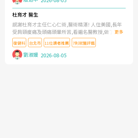
2026-08-05
杜育才 醫生
感謝杜育才主任仁心仁術,醫術精湛! 人住美國,長年
受肩頸痠痛及頭痛頭暈所苦,看遍名醫教授,做了各種
更多
檢查,也嘗試過西醫打針,中醫針灸及物理徒手治療都
復健科
台北市
11位讀者推薦
7則就醫評鑑
沒有用,後來連吃到嗎啡類止痛藥都效果有限,只是壓
症狀,沒多久就痛起來,多年失眠嚴重影響生活品質.
劉淑媛
2026-08-05
台灣親友介紹忠孝醫院杜育才主任是頸頭症候群專
家,上網搜尋杜主任相關文章新聞跟網路評價之後,下
定決心飛回台北找杜醫師診治. 杜主任的乾針跟增生
治療真的很厲害,第一次乾針就覺得整個肩頸鬆開,回
家特別好睡,經過幾次治療,長年頑疾已經好了大半,杜
主任除了打針超厲害,還會一直交代要改善姿勢跟好
好做運動,看診態度親切溫暖,真的是不可多得的良醫,
大力推荐!