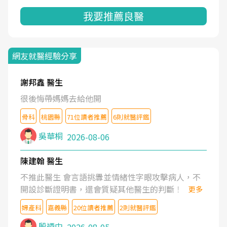
我要推薦良醫
網友就醫經驗分享
謝邦鑫 醫生
很後悔帶媽媽去給他開
骨科
桃園縣
71位讀者推薦
6則就醫評鑑
吳華桐
2026-08-06
陳建翰 醫生
不推此醫生 會言語挑釁並情緒性字眼攻擊病人，不
開設診斷證明書，還會質疑其他醫生的判斷！
更多
婦產科
嘉義縣
20位讀者推薦
2則就醫評鑑
殷迺中