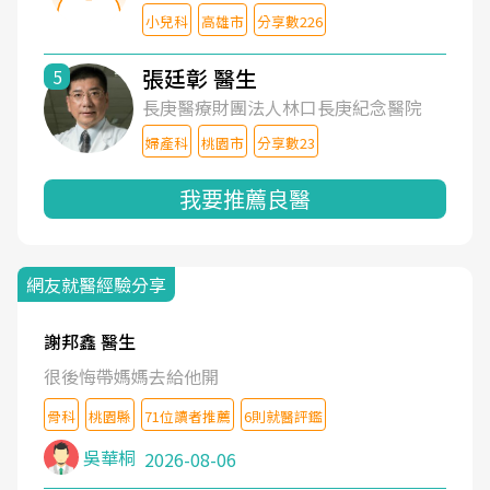
小兒科
高雄市
分享數226
張廷彰 醫生
5
長庚醫療財團法人林口長庚紀念醫院
婦產科
桃園市
分享數23
我要推薦良醫
網友就醫經驗分享
謝邦鑫 醫生
很後悔帶媽媽去給他開
骨科
桃園縣
71位讀者推薦
6則就醫評鑑
吳華桐
2026-08-06