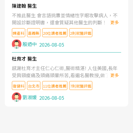
陳建翰 醫生
不推此醫生 會言語挑釁並情緒性字眼攻擊病人，不
開設診斷證明書，還會質疑其他醫生的判斷！
更多
婦產科
嘉義縣
20位讀者推薦
2則就醫評鑑
殷迺中
2026-08-05
杜育才 醫生
感謝杜育才主任仁心仁術,醫術精湛! 人住美國,長年
受肩頸痠痛及頭痛頭暈所苦,看遍名醫教授,做了各種
更多
檢查,也嘗試過西醫打針,中醫針灸及物理徒手治療都
復健科
台北市
11位讀者推薦
7則就醫評鑑
沒有用,後來連吃到嗎啡類止痛藥都效果有限,只是壓
症狀,沒多久就痛起來,多年失眠嚴重影響生活品質.
劉淑媛
2026-08-05
台灣親友介紹忠孝醫院杜育才主任是頸頭症候群專
家,上網搜尋杜主任相關文章新聞跟網路評價之後,下
定決心飛回台北找杜醫師診治. 杜主任的乾針跟增生
治療真的很厲害,第一次乾針就覺得整個肩頸鬆開,回
家特別好睡,經過幾次治療,長年頑疾已經好了大半,杜