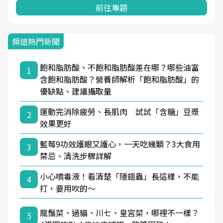
前往專題
頻道熱門新聞
飽和脂肪酸、不飽和脂肪酸差在哪？哪些油富
1
含飽和脂肪酸？營養師解析「飽和脂肪酸」的
優缺點、建議攝取量
運動完消除疲勞、長肌肉 試試「含糖」豆漿
2
效果更好
藍莓9功效護眼又護心，一天吃幾顆？3大食用
3
禁忌、清洗步驟詳解
小心噴毒液！看清楚「隱翅蟲」長這樣，不能
4
打，要用吹的～
龍鬚菜、過貓、川七、皇宮菜，哪裡不一樣？
5