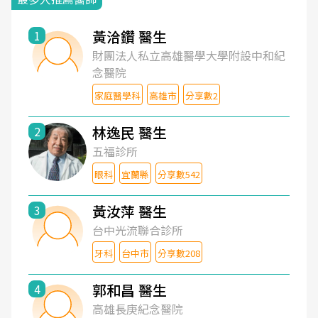
黃洽鑽 醫生
1
財團法人私立高雄醫學大學附設中和紀
念醫院
家庭醫學科
高雄市
分享數2
林逸民 醫生
2
五福診所
眼科
宜蘭縣
分享數542
黃汝萍 醫生
3
台中光流聯合診所
牙科
台中市
分享數208
郭和昌 醫生
4
高雄長庚紀念醫院