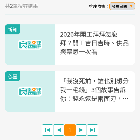
共
2
筆搜尋結果
排序依據：
發布日期
新知
2026年開工拜拜怎麼
拜？開工吉日吉時、供品
與禁忌一次看
心靈
「我沒死前，誰也別想分
我一毛錢」3個故事告訴
你：錢永遠是兩面刃，無
論是親人還是外人
1