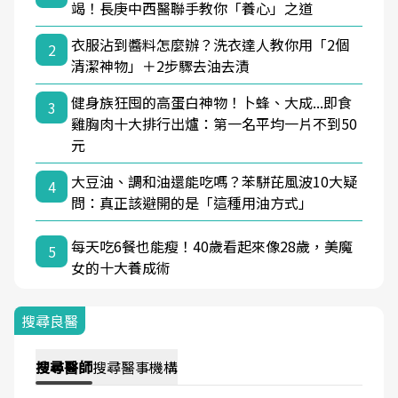
竭！長庚中西醫聯手教你「養心」之道
衣服沾到醬料怎麼辦？洗衣達人教你用「2個
2
清潔神物」＋2步驟去油去漬
健身族狂囤的高蛋白神物！卜蜂、大成...即食
3
雞胸肉十大排行出爐：第一名平均一片不到50
元
大豆油、調和油還能吃嗎？苯駢芘風波10大疑
4
問：真正該避開的是「這種用油方式」
每天吃6餐也能瘦！40歲看起來像28歲，美魔
5
女的十大養成術
搜尋良醫
搜尋
醫師
搜尋
醫事機構