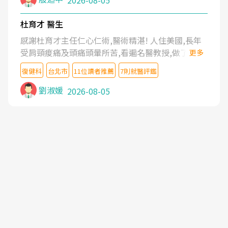
2026-08-05
杜育才 醫生
感謝杜育才主任仁心仁術,醫術精湛! 人住美國,長年
受肩頸痠痛及頭痛頭暈所苦,看遍名醫教授,做了各種
更多
檢查,也嘗試過西醫打針,中醫針灸及物理徒手治療都
復健科
台北市
11位讀者推薦
7則就醫評鑑
沒有用,後來連吃到嗎啡類止痛藥都效果有限,只是壓
症狀,沒多久就痛起來,多年失眠嚴重影響生活品質.
劉淑媛
2026-08-05
台灣親友介紹忠孝醫院杜育才主任是頸頭症候群專
家,上網搜尋杜主任相關文章新聞跟網路評價之後,下
定決心飛回台北找杜醫師診治. 杜主任的乾針跟增生
治療真的很厲害,第一次乾針就覺得整個肩頸鬆開,回
家特別好睡,經過幾次治療,長年頑疾已經好了大半,杜
主任除了打針超厲害,還會一直交代要改善姿勢跟好
好做運動,看診態度親切溫暖,真的是不可多得的良醫,
大力推荐!