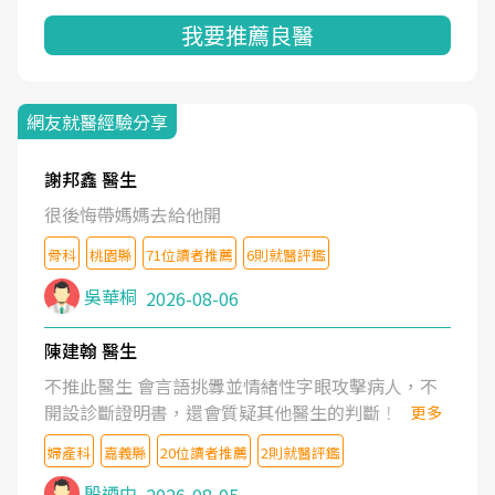
我要推薦良醫
網友就醫經驗分享
謝邦鑫 醫生
很後悔帶媽媽去給他開
骨科
桃園縣
71位讀者推薦
6則就醫評鑑
吳華桐
2026-08-06
陳建翰 醫生
不推此醫生 會言語挑釁並情緒性字眼攻擊病人，不
開設診斷證明書，還會質疑其他醫生的判斷！
更多
婦產科
嘉義縣
20位讀者推薦
2則就醫評鑑
殷迺中