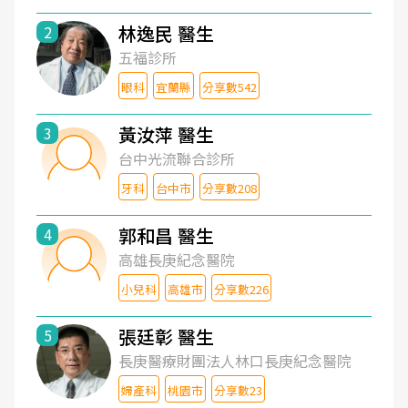
林逸民 醫生
2
五福診所
眼科
宜蘭縣
分享數542
黃汝萍 醫生
3
台中光流聯合診所
牙科
台中市
分享數208
郭和昌 醫生
4
高雄長庚紀念醫院
小兒科
高雄市
分享數226
張廷彰 醫生
5
長庚醫療財團法人林口長庚紀念醫院
婦產科
桃園市
分享數23