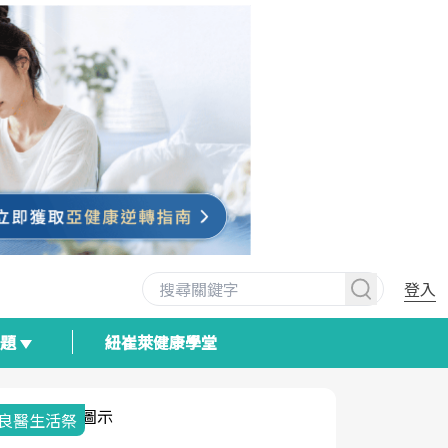
登入
專題
紐崔萊健康學堂
我與健康韌性的距離
荷爾蒙時光
2025健檢