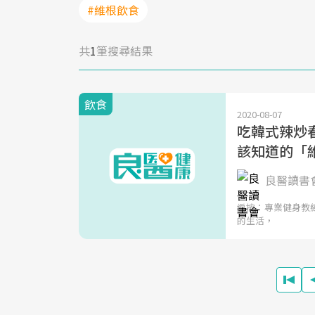
#維根飲食
共
1
筆搜尋結果
飲食
2020-08-07
吃韓式辣炒春
該知道的「
良醫讀書
編按：專業健身教練
的生活，