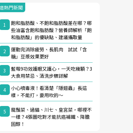
道熱門新聞
飽和脂肪酸、不飽和脂肪酸差在哪？哪
1
些油富含飽和脂肪酸？營養師解析「飽
和脂肪酸」的優缺點、建議攝取量
運動完消除疲勞、長肌肉 試試「含
2
糖」豆漿效果更好
藍莓9功效護眼又護心，一天吃幾顆？3
3
大食用禁忌、清洗步驟詳解
小心噴毒液！看清楚「隱翅蟲」長這
4
樣，不能打，要用吹的～
龍鬚菜、過貓、川七、皇宮菜，哪裡不
5
一樣？4張圖吃對才能抗癌補鐵、降膽
固醇！