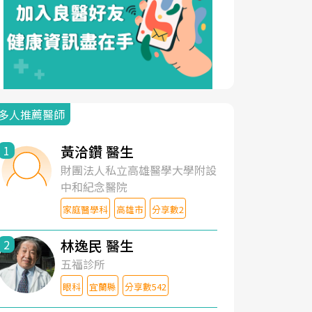
多人推薦醫師
黃洽鑽 醫生
1
財團法人私立高雄醫學大學附設
中和紀念醫院
家庭醫學科
高雄市
分享數2
林逸民 醫生
2
五福診所
眼科
宜蘭縣
分享數542