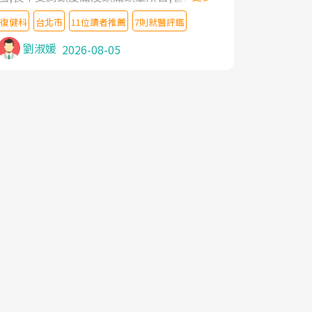
教授,做了各種檢查,也嘗試過西醫打針,中醫
復健科
台北市
11位讀者推薦
7則就醫評鑑
針灸及物理徒手治療都沒有用,後來連吃到嗎
啡類止痛藥都效果有限,只是壓症狀,沒多久就
劉淑媛
2026-08-05
痛起來,多年失眠嚴重影響生活品質. 台灣親
友介紹忠孝醫院杜育才主任是頸頭症候群專
家,上網搜尋杜主任相關文章新聞跟網路評價
之後,下定決心飛回台北找杜醫師診治. 杜主
任的乾針跟增生治療真的很厲害,第一次乾針
就覺得整個肩頸鬆開,回家特別好睡,經過幾次
治療,長年頑疾已經好了大半,杜主任除了打針
超厲害,還會一直交代要改善姿勢跟好好做運
動,看診態度親切溫暖,真的是不可多得的良
醫,大力推荐!