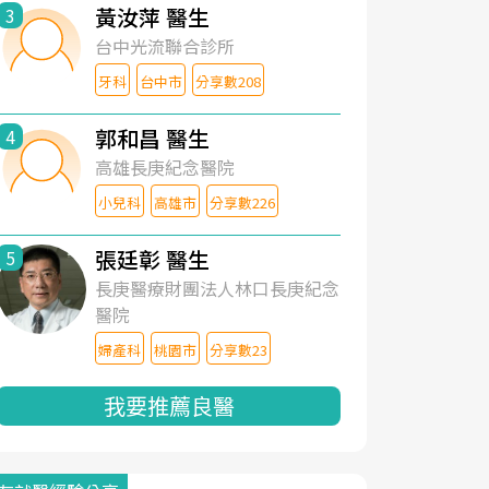
黃汝萍 醫生
3
台中光流聯合診所
牙科
台中市
分享數208
郭和昌 醫生
4
高雄長庚紀念醫院
小兒科
高雄市
分享數226
張廷彰 醫生
5
長庚醫療財團法人林口長庚紀念
醫院
婦產科
桃園市
分享數23
我要推薦良醫