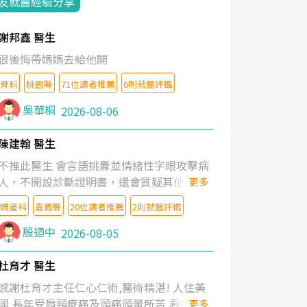
友就醫經驗分享
謝邦鑫 醫生
很後悔帶媽媽去給他開
骨科
桃園縣
71位讀者推薦
6則就醫評鑑
吳華桐
2026-08-06
陳建翰 醫生
不推此醫生 會言語挑釁並情緒性字眼攻擊病
人，不開設診斷證明書，還會質疑其他醫生
更多
的判斷！
婦產科
嘉義縣
20位讀者推薦
2則就醫評鑑
殷迺中
2026-08-05
杜育才 醫生
感謝杜育才主任仁心仁術,醫術精湛! 人住美
國,長年受肩頸痠痛及頭痛頭暈所苦,看遍名醫
更多