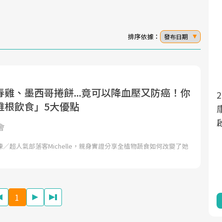
排序依據：
發布日期
雞、墨西哥捲餅...竟可以降血壓又防癌！你
面對超高齡社會的浪潮，台灣正在快速邁
2025年，就到良醫生活祭體驗「一站式健
維根飲食」5大優點
向「健康照護」的新時代。隨著國家政策
康新生活」，從講座、體驗到運動，全面
如「健康台灣推動委員會」與「長照3.0」
啟動你的健康革命！
會
的推進，「預防醫學」已成全民關注的核
／超人氣部落客Michelle，親身實證分享全植物蔬食如何改變了她
心議題。然而，健檢不只是醫療院所的服
務，更是民眾了解自身健康狀況、啟動健
康管理的重要起點。
1
前往專題
前往專題