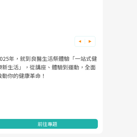
良醫健康網從「換季的身體變化」出發，
根據不同性
因應超高齡
透過醫學觀點與日常感受的對話，建立對
在、未來的
「2025
亞健康的認知，進而引導實際的改善行
知道該如何
促進為目的
動。
健康的關鍵
分析進行全
灣健康促進
前往專題