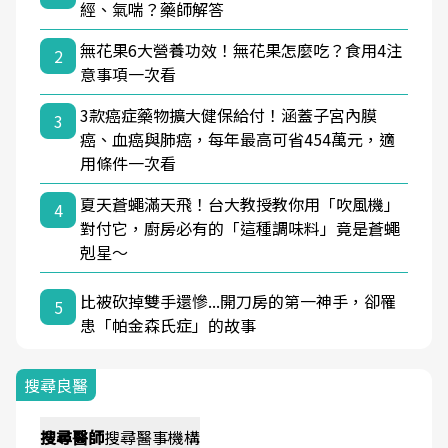
經、氣喘？藥師解答
無花果6大營養功效！無花果怎麼吃？食用4注
2
意事項一次看
3款癌症藥物擴大健保給付！涵蓋子宮內膜
3
癌、血癌與肺癌，每年最高可省454萬元，適
用條件一次看
夏天蒼蠅滿天飛！台大教授教你用「吹風機」
4
對付它，廚房必有的「這種調味料」竟是蒼蠅
剋星～
比被砍掉雙手還慘...開刀房的第一神手，卻罹
5
患「帕金森氏症」的故事
搜尋良醫
搜尋
醫師
搜尋
醫事機構