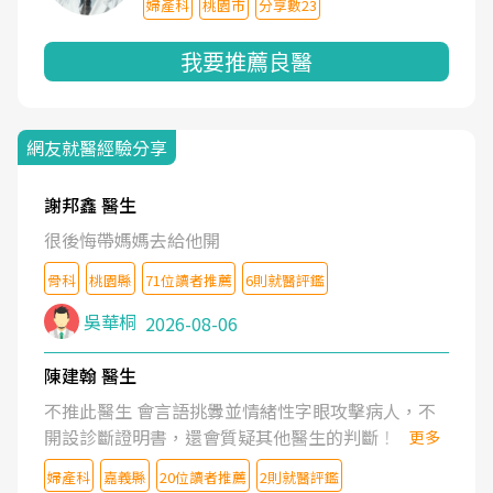
婦產科
桃園市
分享數23
我要推薦良醫
網友就醫經驗分享
謝邦鑫 醫生
很後悔帶媽媽去給他開
骨科
桃園縣
71位讀者推薦
6則就醫評鑑
吳華桐
2026-08-06
陳建翰 醫生
不推此醫生 會言語挑釁並情緒性字眼攻擊病人，不
開設診斷證明書，還會質疑其他醫生的判斷！
更多
婦產科
嘉義縣
20位讀者推薦
2則就醫評鑑