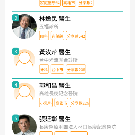
家庭醫學科
高雄市
分享數2
林逸民 醫生
2
五福診所
眼科
宜蘭縣
分享數542
黃汝萍 醫生
3
台中光流聯合診所
牙科
台中市
分享數208
郭和昌 醫生
4
高雄長庚紀念醫院
小兒科
高雄市
分享數226
張廷彰 醫生
5
長庚醫療財團法人林口長庚紀念醫院