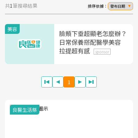
共
1
筆搜尋結果
排序依據：
發布日期
美容
臉頰下垂超顯老怎麼辦？
日常保養搭配醫學美容
拉提超有感
sponsor
1
良醫生活祭