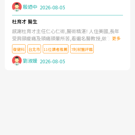
殷迺中
2026-08-05
杜育才 醫生
感謝杜育才主任仁心仁術,醫術精湛! 人住美國,長年
受肩頸痠痛及頭痛頭暈所苦,看遍名醫教授,做了各種
更多
檢查,也嘗試過西醫打針,中醫針灸及物理徒手治療都
復健科
台北市
11位讀者推薦
7則就醫評鑑
沒有用,後來連吃到嗎啡類止痛藥都效果有限,只是壓
症狀,沒多久就痛起來,多年失眠嚴重影響生活品質.
劉淑媛
2026-08-05
台灣親友介紹忠孝醫院杜育才主任是頸頭症候群專
家,上網搜尋杜主任相關文章新聞跟網路評價之後,下
定決心飛回台北找杜醫師診治. 杜主任的乾針跟增生
治療真的很厲害,第一次乾針就覺得整個肩頸鬆開,回
家特別好睡,經過幾次治療,長年頑疾已經好了大半,杜
主任除了打針超厲害,還會一直交代要改善姿勢跟好
好做運動,看診態度親切溫暖,真的是不可多得的良醫,
大力推荐!