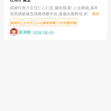
感謝杜育才主任仁心仁術,醫術精湛! 人住美國,長年
受肩頸痠痛及頭痛頭暈所苦,看遍名醫教授,做了各種
更多
檢查,也嘗試過西醫打針,中醫針灸及物理徒手治療都
復健科
台北市
11位讀者推薦
7則就醫評鑑
沒有用,後來連吃到嗎啡類止痛藥都效果有限,只是壓
症狀,沒多久就痛起來,多年失眠嚴重影響生活品質.
劉淑媛
2026-08-05
台灣親友介紹忠孝醫院杜育才主任是頸頭症候群專
家,上網搜尋杜主任相關文章新聞跟網路評價之後,下
定決心飛回台北找杜醫師診治. 杜主任的乾針跟增生
治療真的很厲害,第一次乾針就覺得整個肩頸鬆開,回
家特別好睡,經過幾次治療,長年頑疾已經好了大半,杜
主任除了打針超厲害,還會一直交代要改善姿勢跟好
好做運動,看診態度親切溫暖,真的是不可多得的良醫,
大力推荐!