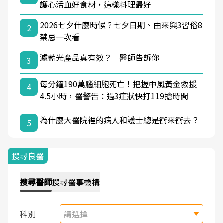
護心活血好食材，這樣料理最好
2026七夕什麼時候？七夕日期、由來與3習俗8
2
禁忌一次看
濾藍光產品真有效？ 醫師告訴你
3
每分鐘190萬腦細胞死亡！把握中風黃金救援
4
4.5小時，醫警告：遇3症狀快打119搶時間
為什麼大醫院裡的病人和護士總是衝來衝去？
5
搜尋良醫
搜尋
醫師
搜尋
醫事機構
科別
請選擇