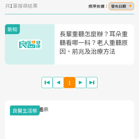
共
1
筆搜尋結果
排序依據：
發布日期
新知
長輩重聽怎麼辦？耳朵重
聽看哪一科？老人重聽原
因、前兆及治療方法
1
良醫生活祭