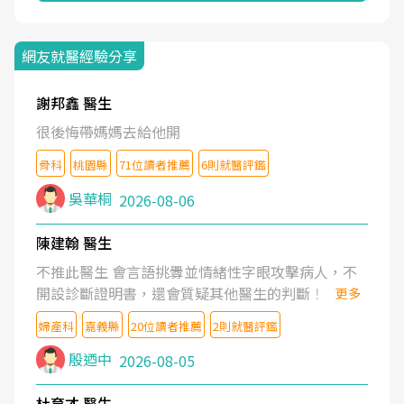
網友就醫經驗分享
謝邦鑫 醫生
很後悔帶媽媽去給他開
骨科
桃園縣
71位讀者推薦
6則就醫評鑑
吳華桐
2026-08-06
陳建翰 醫生
不推此醫生 會言語挑釁並情緒性字眼攻擊病人，不
開設診斷證明書，還會質疑其他醫生的判斷！
更多
婦產科
嘉義縣
20位讀者推薦
2則就醫評鑑
殷迺中
2026-08-05
杜育才 醫生