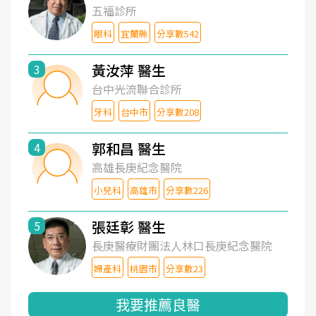
五福診所
眼科
宜蘭縣
分享數542
黃汝萍 醫生
3
台中光流聯合診所
牙科
台中市
分享數208
郭和昌 醫生
4
高雄長庚紀念醫院
小兒科
高雄市
分享數226
張廷彰 醫生
5
長庚醫療財團法人林口長庚紀念醫院
婦產科
桃園市
分享數23
我要推薦良醫