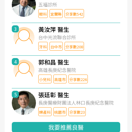
五福診所
眼科
宜蘭縣
分享數542
黃汝萍 醫生
3
台中光流聯合診所
牙科
台中市
分享數208
郭和昌 醫生
4
高雄長庚紀念醫院
小兒科
高雄市
分享數226
張廷彰 醫生
5
長庚醫療財團法人林口長庚紀念醫院
婦產科
桃園市
分享數23
我要推薦良醫