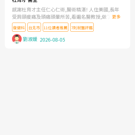
感謝杜育才主任仁心仁術,醫術精湛! 人住美國,長年
受肩頸痠痛及頭痛頭暈所苦,看遍名醫教授,做了各種
更多
檢查,也嘗試過西醫打針,中醫針灸及物理徒手治療都
復健科
台北市
11位讀者推薦
7則就醫評鑑
沒有用,後來連吃到嗎啡類止痛藥都效果有限,只是壓
症狀,沒多久就痛起來,多年失眠嚴重影響生活品質.
劉淑媛
2026-08-05
台灣親友介紹忠孝醫院杜育才主任是頸頭症候群專
家,上網搜尋杜主任相關文章新聞跟網路評價之後,下
定決心飛回台北找杜醫師診治. 杜主任的乾針跟增生
治療真的很厲害,第一次乾針就覺得整個肩頸鬆開,回
家特別好睡,經過幾次治療,長年頑疾已經好了大半,杜
主任除了打針超厲害,還會一直交代要改善姿勢跟好
好做運動,看診態度親切溫暖,真的是不可多得的良醫,
大力推荐!