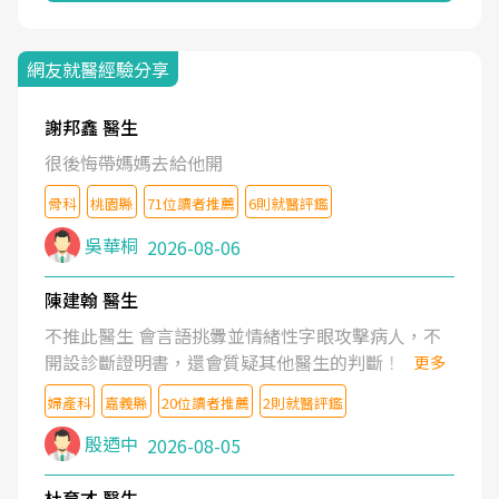
網友就醫經驗分享
謝邦鑫 醫生
很後悔帶媽媽去給他開
骨科
桃園縣
71位讀者推薦
6則就醫評鑑
吳華桐
2026-08-06
陳建翰 醫生
不推此醫生 會言語挑釁並情緒性字眼攻擊病人，不
開設診斷證明書，還會質疑其他醫生的判斷！
更多
婦產科
嘉義縣
20位讀者推薦
2則就醫評鑑
殷迺中
2026-08-05
杜育才 醫生