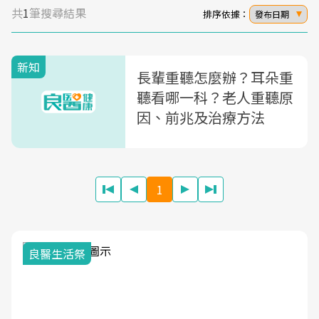
共
1
筆搜尋結果
排序依據：
發布日期
新知
長輩重聽怎麼辦？耳朵重
聽看哪一科？老人重聽原
因、前兆及治療方法
1
良醫生活祭