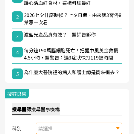
護心活血好食材，這樣料理最好
2026七夕什麼時候？七夕日期、由來與3習俗8
2
禁忌一次看
濾藍光產品真有效？ 醫師告訴你
3
每分鐘190萬腦細胞死亡！把握中風黃金救援
4
4.5小時，醫警告：遇3症狀快打119搶時間
為什麼大醫院裡的病人和護士總是衝來衝去？
5
搜尋良醫
搜尋
醫師
搜尋
醫事機構
科別
請選擇