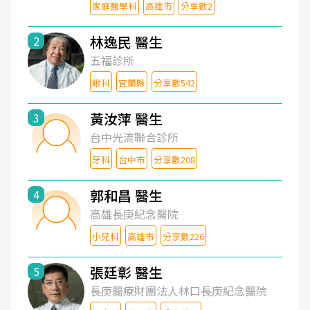
家庭醫學科
高雄市
分享數2
林逸民 醫生
2
五福診所
眼科
宜蘭縣
分享數542
黃汝萍 醫生
3
台中光流聯合診所
牙科
台中市
分享數208
郭和昌 醫生
4
高雄長庚紀念醫院
小兒科
高雄市
分享數226
張廷彰 醫生
5
長庚醫療財團法人林口長庚紀念醫院