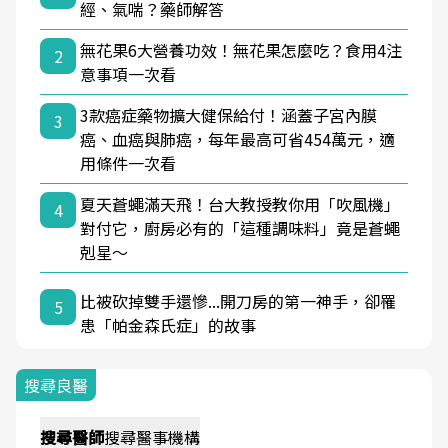
經、氣喘？藥師解答
無花果6大營養功效！無花果怎麼吃？食用4注
2
意事項一次看
3款癌症藥物擴大健保給付！涵蓋子宮內膜
3
癌、血癌與肺癌，每年最高可省454萬元，適
用條件一次看
夏天蒼蠅滿天飛！台大教授教你用「吹風機」
4
對付它，廚房必有的「這種調味料」竟是蒼蠅
剋星～
比被砍掉雙手還慘...開刀房的第一神手，卻罹
5
患「帕金森氏症」的故事
搜尋良醫
搜尋
醫師
搜尋
醫事機構