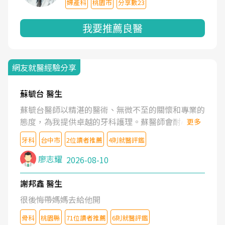
婦產科
桃園市
分享數23
我要推薦良醫
網友就醫經驗分享
蘇毓台 醫生
蘇毓台醫師以精湛的醫術、無微不至的關懷和專業的
態度，為我提供卓越的牙科護理。蘇醫師會耐心了解
更多
我的需求，清楚地解釋治療方案，並營造舒適溫馨的
牙科
台中市
2位讀者推薦
4則就醫評鑑
就診體驗。蘇醫師更鼓勵我維護口腔健康。坦誠的說
蘇醫師是業內最頂尖的牙醫。蘇醫師的醫護團隊也是
廖志耀
2026-08-10
一流的水準。
謝邦鑫 醫生
很後悔帶媽媽去給他開
骨科
桃園縣
71位讀者推薦
6則就醫評鑑