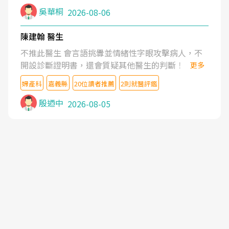
吳華桐
2026-08-06
陳建翰 醫生
不推此醫生 會言語挑釁並情緒性字眼攻擊病人，不
開設診斷證明書，還會質疑其他醫生的判斷！
更多
婦產科
嘉義縣
20位讀者推薦
2則就醫評鑑
殷迺中
2026-08-05