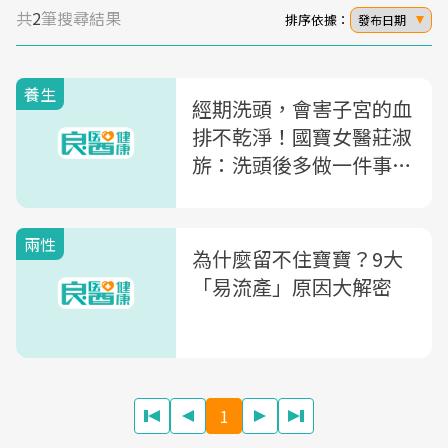
共
2
筆搜尋結果
排序依據：
發布日期
養生
經期洗頭，會害子宮的血
排不乾淨！國寶女醫莊淑
旂：洗頭後多做一件事，
老了不頭痛
兩性
為什麼留不住寶寶？9大
「易流產」原因大解密
1