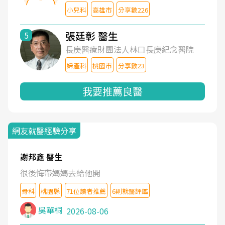
小兒科
高雄市
分享數226
張廷彰 醫生
5
長庚醫療財團法人林口長庚紀念醫院
婦產科
桃園市
分享數23
我要推薦良醫
網友就醫經驗分享
謝邦鑫 醫生
很後悔帶媽媽去給他開
骨科
桃園縣
71位讀者推薦
6則就醫評鑑
吳華桐
2026-08-06