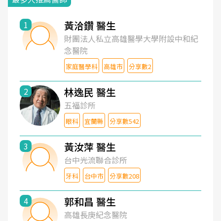
黃洽鑽 醫生
1
財團法人私立高雄醫學大學附設中和紀
念醫院
家庭醫學科
高雄市
分享數2
林逸民 醫生
2
五福診所
眼科
宜蘭縣
分享數542
黃汝萍 醫生
3
台中光流聯合診所
牙科
台中市
分享數208
郭和昌 醫生
4
高雄長庚紀念醫院