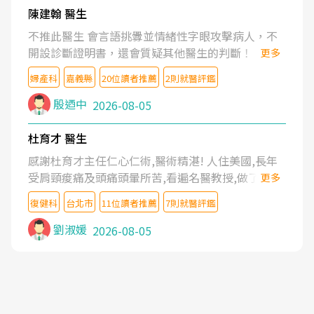
陳建翰 醫生
不推此醫生 會言語挑釁並情緒性字眼攻擊病人，不
開設診斷證明書，還會質疑其他醫生的判斷！
更多
婦產科
嘉義縣
20位讀者推薦
2則就醫評鑑
殷迺中
2026-08-05
杜育才 醫生
感謝杜育才主任仁心仁術,醫術精湛! 人住美國,長年
受肩頸痠痛及頭痛頭暈所苦,看遍名醫教授,做了各種
更多
檢查,也嘗試過西醫打針,中醫針灸及物理徒手治療都
復健科
台北市
11位讀者推薦
7則就醫評鑑
沒有用,後來連吃到嗎啡類止痛藥都效果有限,只是壓
症狀,沒多久就痛起來,多年失眠嚴重影響生活品質.
劉淑媛
2026-08-05
台灣親友介紹忠孝醫院杜育才主任是頸頭症候群專
家,上網搜尋杜主任相關文章新聞跟網路評價之後,下
定決心飛回台北找杜醫師診治. 杜主任的乾針跟增生
治療真的很厲害,第一次乾針就覺得整個肩頸鬆開,回
家特別好睡,經過幾次治療,長年頑疾已經好了大半,杜