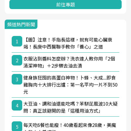
前往專題
頻道熱門新聞
【圖】注意！手指長這樣，就有可能心臟衰
1
竭！長庚中西醫聯手教你「養心」之道
衣服沾到醬料怎麼辦？洗衣達人教你用「2個
2
清潔神物」＋2步驟去油去漬
健身族狂囤的高蛋白神物！卜蜂、大成...即食
3
雞胸肉十大排行出爐：第一名平均一片不到50
元
大豆油、調和油還能吃嗎？苯駢芘風波10大疑
4
問：真正該避開的是「這種用油方式」
每天吃6餐也能瘦！40歲看起來像28歲，美魔
5