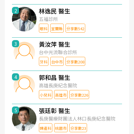
林逸民 醫生
2
五福診所
眼科
宜蘭縣
分享數542
黃汝萍 醫生
3
台中光流聯合診所
牙科
台中市
分享數208
郭和昌 醫生
4
高雄長庚紀念醫院
小兒科
高雄市
分享數226
張廷彰 醫生
5
長庚醫療財團法人林口長庚紀念醫院
婦產科
桃園市
分享數23