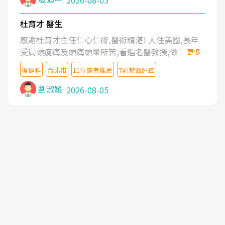
2026-08-05
杜育才 醫生
感謝杜育才主任仁心仁術,醫術精湛! 人住美國,長年
受肩頸痠痛及頭痛頭暈所苦,看遍名醫教授,做了各種
更多
檢查,也嘗試過西醫打針,中醫針灸及物理徒手治療都
復健科
台北市
11位讀者推薦
7則就醫評鑑
沒有用,後來連吃到嗎啡類止痛藥都效果有限,只是壓
症狀,沒多久就痛起來,多年失眠嚴重影響生活品質.
劉淑媛
2026-08-05
台灣親友介紹忠孝醫院杜育才主任是頸頭症候群專
家,上網搜尋杜主任相關文章新聞跟網路評價之後,下
定決心飛回台北找杜醫師診治. 杜主任的乾針跟增生
治療真的很厲害,第一次乾針就覺得整個肩頸鬆開,回
家特別好睡,經過幾次治療,長年頑疾已經好了大半,杜
主任除了打針超厲害,還會一直交代要改善姿勢跟好
好做運動,看診態度親切溫暖,真的是不可多得的良醫,
大力推荐!