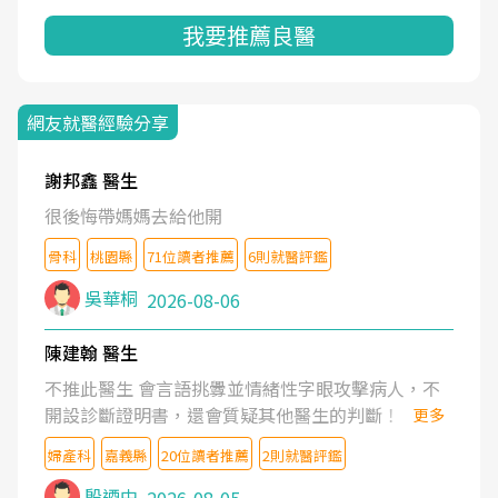
我要推薦良醫
網友就醫經驗分享
謝邦鑫 醫生
很後悔帶媽媽去給他開
骨科
桃園縣
71位讀者推薦
6則就醫評鑑
吳華桐
2026-08-06
陳建翰 醫生
不推此醫生 會言語挑釁並情緒性字眼攻擊病人，不
開設診斷證明書，還會質疑其他醫生的判斷！
更多
婦產科
嘉義縣
20位讀者推薦
2則就醫評鑑
殷迺中