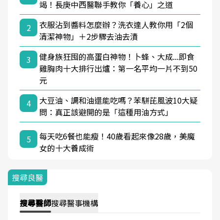
竭！長庚中西醫聯手教你「養心」之道
衣服沾到醬料怎麼辦？洗衣達人教你用「2個
2
清潔神物」＋2步驟去油去漬
健身族狂囤的高蛋白神物！卜蜂、大成...即食
3
雞胸肉十大排行出爐：第一名平均一片不到50
元
大豆油、調和油還能吃嗎？苯駢芘風波10大疑
4
問：真正該避開的是「這種用油方式」
每天吃6餐也能瘦！40歲看起來像28歲，美魔
5
女的十大養成術
搜尋良醫
搜尋
醫師
搜尋
醫事機構