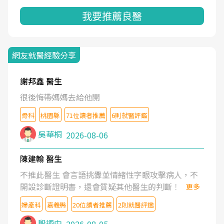
我要推薦良醫
網友就醫經驗分享
謝邦鑫 醫生
很後悔帶媽媽去給他開
骨科
桃園縣
71位讀者推薦
6則就醫評鑑
吳華桐
2026-08-06
陳建翰 醫生
不推此醫生 會言語挑釁並情緒性字眼攻擊病人，不
開設診斷證明書，還會質疑其他醫生的判斷！
更多
婦產科
嘉義縣
20位讀者推薦
2則就醫評鑑
殷迺中