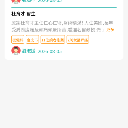
2026-08-05
杜育才 醫生
感謝杜育才主任仁心仁術,醫術精湛! 人住美國,長年
受肩頸痠痛及頭痛頭暈所苦,看遍名醫教授,做了各種
更多
檢查,也嘗試過西醫打針,中醫針灸及物理徒手治療都
復健科
台北市
11位讀者推薦
7則就醫評鑑
沒有用,後來連吃到嗎啡類止痛藥都效果有限,只是壓
症狀,沒多久就痛起來,多年失眠嚴重影響生活品質.
劉淑媛
2026-08-05
台灣親友介紹忠孝醫院杜育才主任是頸頭症候群專
家,上網搜尋杜主任相關文章新聞跟網路評價之後,下
定決心飛回台北找杜醫師診治. 杜主任的乾針跟增生
治療真的很厲害,第一次乾針就覺得整個肩頸鬆開,回
家特別好睡,經過幾次治療,長年頑疾已經好了大半,杜
主任除了打針超厲害,還會一直交代要改善姿勢跟好
好做運動,看診態度親切溫暖,真的是不可多得的良醫,
大力推荐!