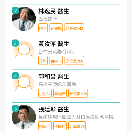
林逸民 醫生
2
五福診所
眼科
宜蘭縣
分享數542
黃汝萍 醫生
3
台中光流聯合診所
牙科
台中市
分享數208
郭和昌 醫生
4
高雄長庚紀念醫院
小兒科
高雄市
分享數226
張廷彰 醫生
5
長庚醫療財團法人林口長庚紀念醫院
婦產科
桃園市
分享數23