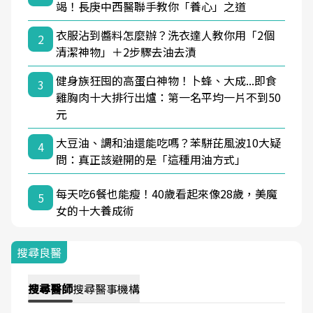
竭！長庚中西醫聯手教你「養心」之道
衣服沾到醬料怎麼辦？洗衣達人教你用「2個
2
清潔神物」＋2步驟去油去漬
健身族狂囤的高蛋白神物！卜蜂、大成...即食
3
雞胸肉十大排行出爐：第一名平均一片不到50
元
大豆油、調和油還能吃嗎？苯駢芘風波10大疑
4
問：真正該避開的是「這種用油方式」
每天吃6餐也能瘦！40歲看起來像28歲，美魔
5
女的十大養成術
搜尋良醫
搜尋
醫師
搜尋
醫事機構