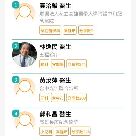
黃洽鑽 醫生
1
財團法人私立高雄醫學大學附設中和紀
念醫院
家庭醫學科
高雄市
分享數2
林逸民 醫生
2
五福診所
眼科
宜蘭縣
分享數542
黃汝萍 醫生
3
台中光流聯合診所
牙科
台中市
分享數208
郭和昌 醫生
4
高雄長庚紀念醫院
小兒科
高雄市
分享數226