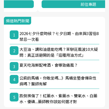
前往專題
頻道熱門新聞
2026七夕什麼時候？七夕日期、由來與3習俗8
1
禁忌一次看
大豆油、調和油還能吃嗎？苯駢芘風波10大疑
2
問：真正該避開的是「這種用油方式」
夏天吃海鮮配啤酒，會導致痛風？
3
公廁的馬桶，你敢坐嗎...》馬桶坐墊會傳染性
4
病嗎？醫師有解
跌倒擦傷了！紅藥水、紫藥水、雙氧水、白藥
5
水、優碘...藥師教你該如何選才對