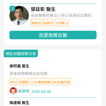
張廷彰 醫生
5
長庚醫療財團法人林口長庚紀念醫院
婦產科
桃園市
分享數23
我要推薦良醫
網友就醫經驗分享
謝邦鑫 醫生
很後悔帶媽媽去給他開
骨科
桃園縣
71位讀者推薦
6則就醫評鑑
吳華桐
2026-08-06
陳建翰 醫生