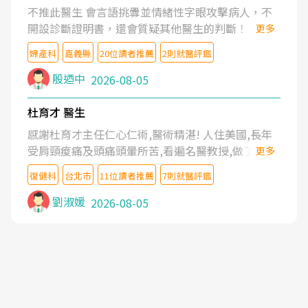
不推此醫生 會言語挑釁並情緒性字眼攻擊病人，不
開設診斷證明書，還會質疑其他醫生的判斷！
更多
婦產科
嘉義縣
20位讀者推薦
2則就醫評鑑
殷迺中
2026-08-05
杜育才 醫生
感謝杜育才主任仁心仁術,醫術精湛! 人住美國,長年
受肩頸痠痛及頭痛頭暈所苦,看遍名醫教授,做了各種
更多
檢查,也嘗試過西醫打針,中醫針灸及物理徒手治療都
復健科
台北市
11位讀者推薦
7則就醫評鑑
沒有用,後來連吃到嗎啡類止痛藥都效果有限,只是壓
症狀,沒多久就痛起來,多年失眠嚴重影響生活品質.
劉淑媛
2026-08-05
台灣親友介紹忠孝醫院杜育才主任是頸頭症候群專
家,上網搜尋杜主任相關文章新聞跟網路評價之後,下
定決心飛回台北找杜醫師診治. 杜主任的乾針跟增生
治療真的很厲害,第一次乾針就覺得整個肩頸鬆開,回
家特別好睡,經過幾次治療,長年頑疾已經好了大半,杜
主任除了打針超厲害,還會一直交代要改善姿勢跟好