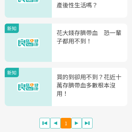
產後性生活嗎？
新知
花大錢存臍帶血 恐一輩
子都用不到！
新知
買的到卻用不到？花近十
萬存臍帶血多數根本沒
用！
1