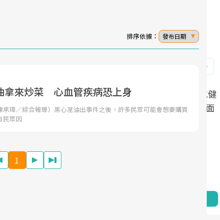
排序依據：
發布日期
油拿來炒菜 心血管疾病恐上身
面對超高齡社會的浪潮，台灣正在快速邁
2025年，就到良醫生活祭體驗「一站式健
向「健康照護」的新時代。隨著國家政策
康新生活」，從講座、體驗到運動，全面
陳承璋／綜合報導）黑心混油出事件之後，許多民眾可能會想要購買
有民眾因
如「健康台灣推動委員會」與「長照3.0」
啟動你的健康革命！
的推進，「預防醫學」已成全民關注的核
心議題。然而，健檢不只是醫療院所的服
1
務，更是民眾了解自身健康狀況、啟動健
康管理的重要起點。
前往專題
前往專題