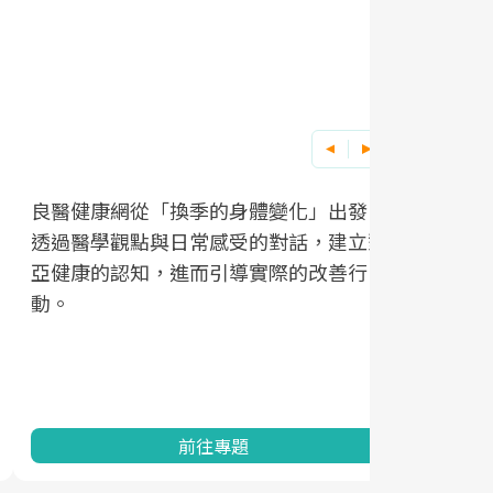
良醫健康網從「換季的身體變化」出發，
根據不同性
因應超高齡
透過醫學觀點與日常感受的對話，建立對
在、未來的
「2025
亞健康的認知，進而引導實際的改善行
知道該如何
促進為目的
動。
健康的關鍵
分析進行全
灣健康促進
前往專題