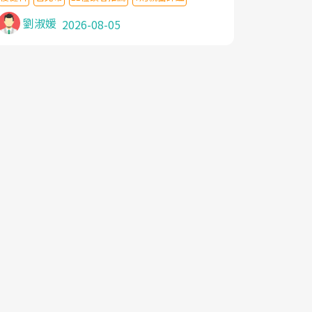
針灸及物理徒手治療都沒有用,後來連吃到嗎
啡類止痛藥都效果有限,只是壓症狀,沒多久就
劉淑媛
2026-08-05
痛起來,多年失眠嚴重影響生活品質. 台灣親
友介紹忠孝醫院杜育才主任是頸頭症候群專
家,上網搜尋杜主任相關文章新聞跟網路評價
之後,下定決心飛回台北找杜醫師診治. 杜主
任的乾針跟增生治療真的很厲害,第一次乾針
就覺得整個肩頸鬆開,回家特別好睡,經過幾次
治療,長年頑疾已經好了大半,杜主任除了打針
超厲害,還會一直交代要改善姿勢跟好好做運
動,看診態度親切溫暖,真的是不可多得的良
醫,大力推荐!