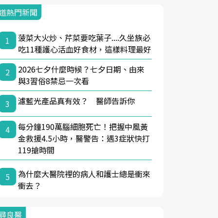
道熱門新聞
菠菜大火炒、芹菜要吃葉子....久坐族必
1
吃11種護心活血好食材，這樣料理最好
2026七夕什麼時候？七夕日期、由來
2
與3習俗8禁忌一次看
濾藍光產品真有效？ 醫師告訴你
3
每分鐘190萬腦細胞死亡！把握中風黃
4
金救援4.5小時，醫警告：遇3症狀快打
119搶時間
為什麼大醫院裡的病人和護士總是衝來
5
衝去？
尋良醫