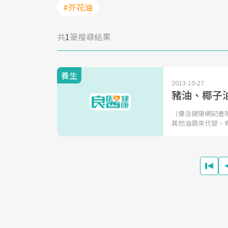
#芥花油
共
1
筆搜尋結果
養生
2013-10-27
豬油、椰子
（優活健康網記者
其他油類來代替，