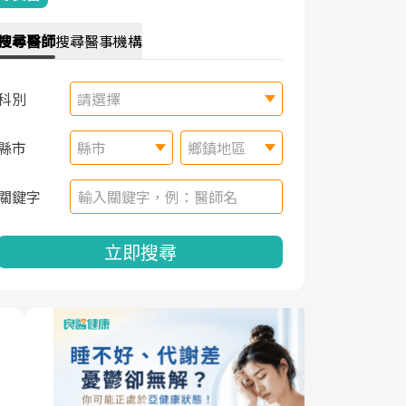
搜尋
醫師
搜尋
醫事機構
科別
請選擇
縣市
縣市
鄉鎮地區
關鍵字
立即搜尋