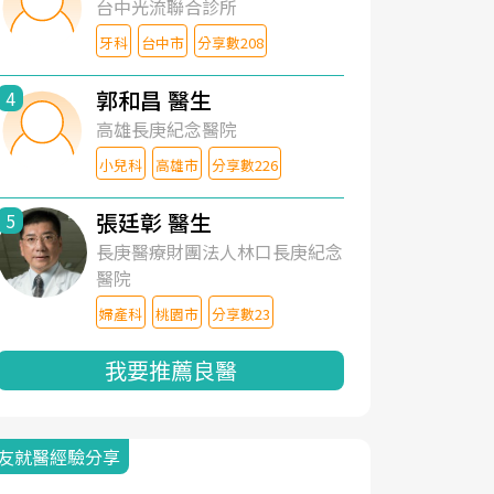
台中光流聯合診所
牙科
台中市
分享數208
郭和昌 醫生
4
高雄長庚紀念醫院
小兒科
高雄市
分享數226
張廷彰 醫生
5
長庚醫療財團法人林口長庚紀念
醫院
婦產科
桃園市
分享數23
我要推薦良醫
友就醫經驗分享