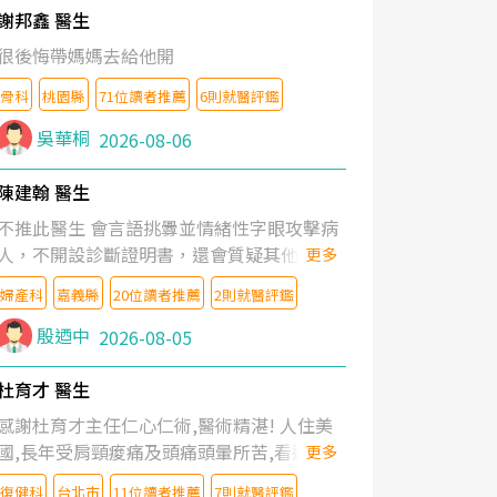
謝邦鑫 醫生
很後悔帶媽媽去給他開
骨科
桃園縣
71位讀者推薦
6則就醫評鑑
吳華桐
2026-08-06
陳建翰 醫生
不推此醫生 會言語挑釁並情緒性字眼攻擊病
人，不開設診斷證明書，還會質疑其他醫生
更多
的判斷！
婦產科
嘉義縣
20位讀者推薦
2則就醫評鑑
殷迺中
2026-08-05
杜育才 醫生
感謝杜育才主任仁心仁術,醫術精湛! 人住美
國,長年受肩頸痠痛及頭痛頭暈所苦,看遍名醫
更多
教授,做了各種檢查,也嘗試過西醫打針,中醫
復健科
台北市
11位讀者推薦
7則就醫評鑑