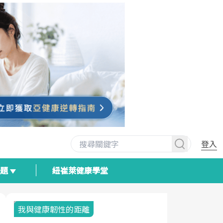
登入
專題
紐崔萊健康學堂
我與健康韌性的距離
荷爾蒙時光
2025健檢