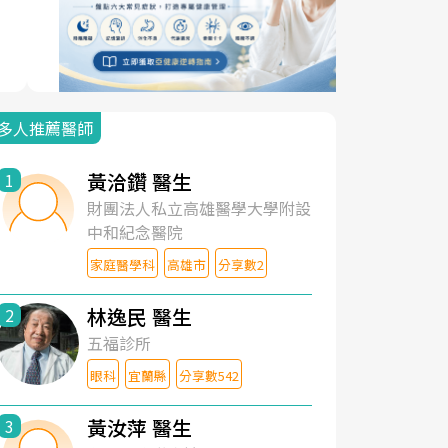
多人推薦醫師
黃洽鑽 醫生
1
財團法人私立高雄醫學大學附設
中和紀念醫院
家庭醫學科
高雄市
分享數2
林逸民 醫生
2
五福診所
眼科
宜蘭縣
分享數542
黃汝萍 醫生
3