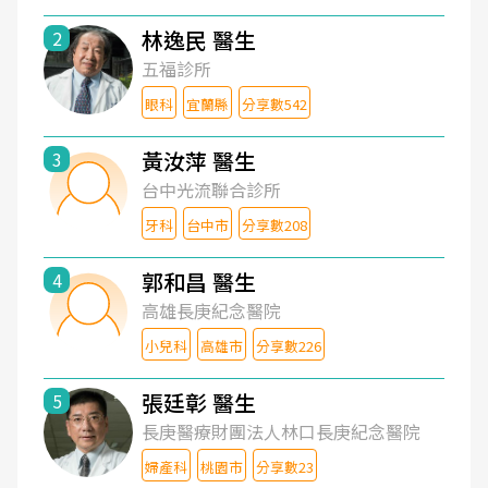
林逸民 醫生
2
五福診所
眼科
宜蘭縣
分享數542
黃汝萍 醫生
3
台中光流聯合診所
牙科
台中市
分享數208
郭和昌 醫生
4
高雄長庚紀念醫院
小兒科
高雄市
分享數226
張廷彰 醫生
5
長庚醫療財團法人林口長庚紀念醫院
婦產科
桃園市
分享數23