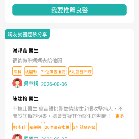
我要推薦良醫
網友就醫經驗分享
謝邦鑫 醫生
很後悔帶媽媽去給他開
骨科
桃園縣
71位讀者推薦
6則就醫評鑑
吳華桐
2026-08-06
陳建翰 醫生
不推此醫生 會言語挑釁並情緒性字眼攻擊病人，不
開設診斷證明書，還會質疑其他醫生的判斷！
更多
婦產科
嘉義縣
20位讀者推薦
2則就醫評鑑
殷迺中