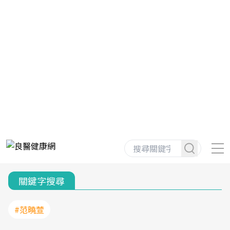
關鍵字搜尋
#范曉萱