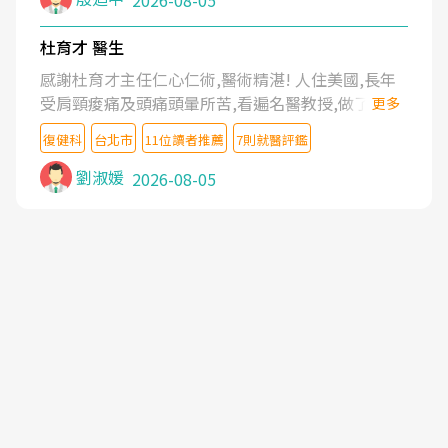
2026-08-05
杜育才 醫生
感謝杜育才主任仁心仁術,醫術精湛! 人住美國,長年
受肩頸痠痛及頭痛頭暈所苦,看遍名醫教授,做了各種
更多
檢查,也嘗試過西醫打針,中醫針灸及物理徒手治療都
復健科
台北市
11位讀者推薦
7則就醫評鑑
沒有用,後來連吃到嗎啡類止痛藥都效果有限,只是壓
症狀,沒多久就痛起來,多年失眠嚴重影響生活品質.
劉淑媛
2026-08-05
台灣親友介紹忠孝醫院杜育才主任是頸頭症候群專
家,上網搜尋杜主任相關文章新聞跟網路評價之後,下
定決心飛回台北找杜醫師診治. 杜主任的乾針跟增生
治療真的很厲害,第一次乾針就覺得整個肩頸鬆開,回
家特別好睡,經過幾次治療,長年頑疾已經好了大半,杜
主任除了打針超厲害,還會一直交代要改善姿勢跟好
好做運動,看診態度親切溫暖,真的是不可多得的良醫,
大力推荐!