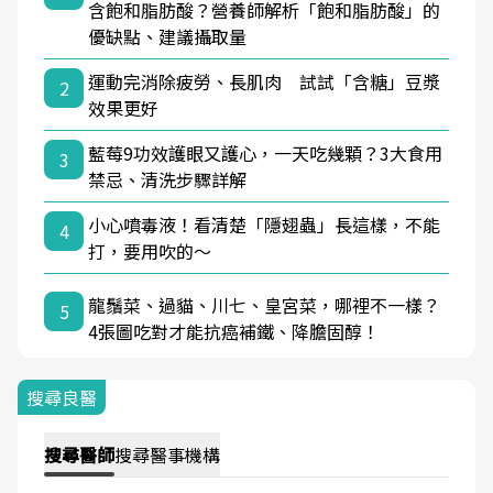
含飽和脂肪酸？營養師解析「飽和脂肪酸」的
優缺點、建議攝取量
運動完消除疲勞、長肌肉 試試「含糖」豆漿
2
效果更好
藍莓9功效護眼又護心，一天吃幾顆？3大食用
3
禁忌、清洗步驟詳解
小心噴毒液！看清楚「隱翅蟲」長這樣，不能
4
打，要用吹的～
龍鬚菜、過貓、川七、皇宮菜，哪裡不一樣？
5
4張圖吃對才能抗癌補鐵、降膽固醇！
搜尋良醫
搜尋
醫師
搜尋
醫事機構