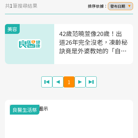
共
1
筆搜尋結果
排序依據：
發布日期
美容
42歲范曉萱像20歲！出
道26年完全沒老，凍齡秘
訣竟是外婆教她的「自製
面膜」
1
良醫生活祭