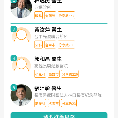
林逸民 醫生
五福診所
眼科
宜蘭縣
分享數542
黃汝萍 醫生
3
台中光流聯合診所
牙科
台中市
分享數208
郭和昌 醫生
4
高雄長庚紀念醫院
小兒科
高雄市
分享數226
張廷彰 醫生
5
長庚醫療財團法人林口長庚紀念醫院
婦產科
桃園市
分享數23
我要推薦良醫