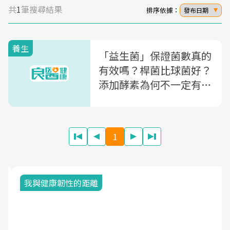
共
1
筆搜尋結果
排序依據：
發布日期
養生
「益生菌」保證菌數真的
有效嗎？桿菌比球菌好？
添加酵素為何不一定有
用？藥師一次破解「益生
菌」行銷話術
1
我與健康韌性的距離