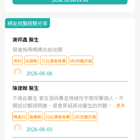
網友就醫經驗分享
謝邦鑫 醫生
很後悔帶媽媽去給他開
骨科
桃園縣
71位讀者推薦
6則就醫評鑑
2026-08-06
陳建翰 醫生
不推此醫生 會言語挑釁並情緒性字眼攻擊病人，不
開設診斷證明書，還會質疑其他醫生的判斷！
更多
婦產科
嘉義縣
20位讀者推薦
2則就醫評鑑
2026-08-05