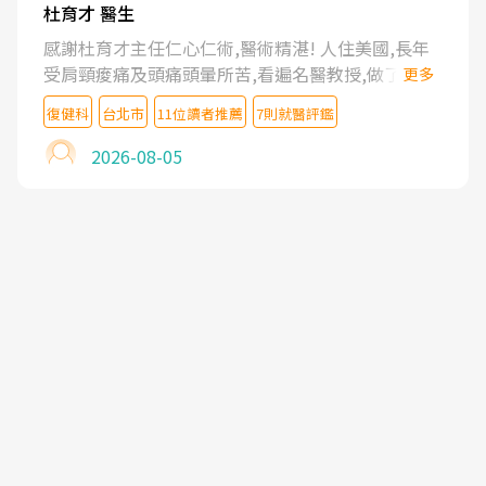
杜育才 醫生
感謝杜育才主任仁心仁術,醫術精湛! 人住美國,長年
受肩頸痠痛及頭痛頭暈所苦,看遍名醫教授,做了各種
更多
檢查,也嘗試過西醫打針,中醫針灸及物理徒手治療都
復健科
台北市
11位讀者推薦
7則就醫評鑑
沒有用,後來連吃到嗎啡類止痛藥都效果有限,只是壓
症狀,沒多久就痛起來,多年失眠嚴重影響生活品質.
2026-08-05
台灣親友介紹忠孝醫院杜育才主任是頸頭症候群專
家,上網搜尋杜主任相關文章新聞跟網路評價之後,下
定決心飛回台北找杜醫師診治. 杜主任的乾針跟增生
治療真的很厲害,第一次乾針就覺得整個肩頸鬆開,回
家特別好睡,經過幾次治療,長年頑疾已經好了大半,杜
主任除了打針超厲害,還會一直交代要改善姿勢跟好
好做運動,看診態度親切溫暖,真的是不可多得的良醫,
大力推荐!