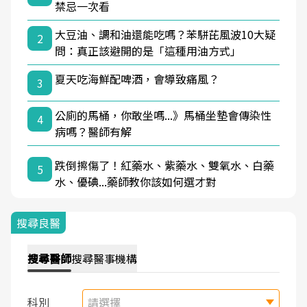
禁忌一次看
大豆油、調和油還能吃嗎？苯駢芘風波10大疑
2
問：真正該避開的是「這種用油方式」
夏天吃海鮮配啤酒，會導致痛風？
3
公廁的馬桶，你敢坐嗎...》馬桶坐墊會傳染性
4
病嗎？醫師有解
跌倒擦傷了！紅藥水、紫藥水、雙氧水、白藥
5
水、優碘...藥師教你該如何選才對
搜尋良醫
搜尋
醫師
搜尋
醫事機構
科別
請選擇