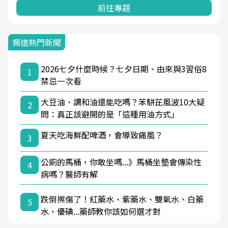
前往專題
頻道熱門新聞
2026七夕什麼時候？七夕日期、由來與3習俗8
1
禁忌一次看
大豆油、調和油還能吃嗎？苯駢芘風波10大疑
2
問：真正該避開的是「這種用油方式」
夏天吃海鮮配啤酒，會導致痛風？
3
公廁的馬桶，你敢坐嗎...》馬桶坐墊會傳染性
4
病嗎？醫師有解
跌倒擦傷了！紅藥水、紫藥水、雙氧水、白藥
5
水、優碘...藥師教你該如何選才對