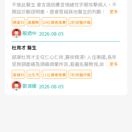
不推此醫生 會言語挑釁並情緒性字眼攻擊病人，不
開設診斷證明書，還會質疑其他醫生的判斷！
更多
婦產科
嘉義縣
20位讀者推薦
2則就醫評鑑
殷迺中
2026-08-05
杜育才 醫生
感謝杜育才主任仁心仁術,醫術精湛! 人住美國,長年
受肩頸痠痛及頭痛頭暈所苦,看遍名醫教授,做了各種
更多
檢查,也嘗試過西醫打針,中醫針灸及物理徒手治療都
復健科
台北市
11位讀者推薦
7則就醫評鑑
沒有用,後來連吃到嗎啡類止痛藥都效果有限,只是壓
症狀,沒多久就痛起來,多年失眠嚴重影響生活品質.
劉淑媛
2026-08-05
台灣親友介紹忠孝醫院杜育才主任是頸頭症候群專
家,上網搜尋杜主任相關文章新聞跟網路評價之後,下
定決心飛回台北找杜醫師診治. 杜主任的乾針跟增生
治療真的很厲害,第一次乾針就覺得整個肩頸鬆開,回
家特別好睡,經過幾次治療,長年頑疾已經好了大半,杜
主任除了打針超厲害,還會一直交代要改善姿勢跟好