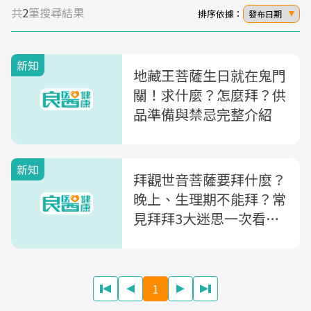
共
2
筆搜尋結果
排序依據：
發布日期
新知
地藏王菩薩生日就在鬼門
關！求什麼？怎麼拜？供
品準備與禁忌完整介紹
新知
拜觀世音菩薩要拜什麼？
晚上、生理期不能拜？常
見拜拜3大迷思一次看！
拜拜供品、流程及禁忌全
攻略
1