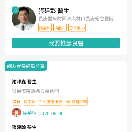
張廷彰 醫生
5
長庚醫療財團法人林口長庚紀念醫院
婦產科
桃園市
分享數23
我要推薦良醫
網友就醫經驗分享
謝邦鑫 醫生
很後悔帶媽媽去給他開
骨科
桃園縣
71位讀者推薦
6則就醫評鑑
吳華桐
2026-08-06
陳建翰 醫生