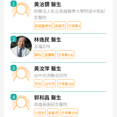
黃洽鑽 醫生
1
財團法人私立高雄醫學大學附設中和紀
念醫院
家庭醫學科
高雄市
分享數2
林逸民 醫生
2
五福診所
眼科
宜蘭縣
分享數542
黃汝萍 醫生
3
台中光流聯合診所
牙科
台中市
分享數208
郭和昌 醫生
4
高雄長庚紀念醫院
小兒科
高雄市
分享數226