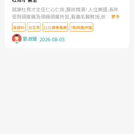
感謝杜育才主任仁心仁術,醫術精湛! 人住美國,長年
受肩頸痠痛及頭痛頭暈所苦,看遍名醫教授,做了各種
更多
檢查,也嘗試過西醫打針,中醫針灸及物理徒手治療都
復健科
台北市
11位讀者推薦
7則就醫評鑑
沒有用,後來連吃到嗎啡類止痛藥都效果有限,只是壓
症狀,沒多久就痛起來,多年失眠嚴重影響生活品質.
劉淑媛
2026-08-05
台灣親友介紹忠孝醫院杜育才主任是頸頭症候群專
家,上網搜尋杜主任相關文章新聞跟網路評價之後,下
定決心飛回台北找杜醫師診治. 杜主任的乾針跟增生
治療真的很厲害,第一次乾針就覺得整個肩頸鬆開,回
家特別好睡,經過幾次治療,長年頑疾已經好了大半,杜
主任除了打針超厲害,還會一直交代要改善姿勢跟好
好做運動,看診態度親切溫暖,真的是不可多得的良醫,
大力推荐!