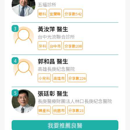
五福診所
眼科
宜蘭縣
分享數542
黃汝萍 醫生
3
台中光流聯合診所
牙科
台中市
分享數208
郭和昌 醫生
4
高雄長庚紀念醫院
小兒科
高雄市
分享數226
張廷彰 醫生
5
長庚醫療財團法人林口長庚紀念醫院
婦產科
桃園市
分享數23
我要推薦良醫