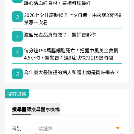
護心活血好食材，這樣料理最好
2026七夕什麼時候？七夕日期、由來與3習俗8
2
禁忌一次看
濾藍光產品真有效？ 醫師告訴你
3
每分鐘190萬腦細胞死亡！把握中風黃金救援
4
4.5小時，醫警告：遇3症狀快打119搶時間
為什麼大醫院裡的病人和護士總是衝來衝去？
5
搜尋良醫
搜尋
醫師
搜尋
醫事機構
科別
請選擇