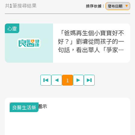
共
1
筆搜尋結果
排序依據：
發布日期
心靈
「爸媽再生個小寶寶好不
好？」劉墉從問孩子的一
句話，看出華人「爭家
產」原來可能是跟長輩學
的
1
良醫生活祭