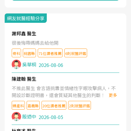
網友就醫經驗分享
謝邦鑫 醫生
很後悔帶媽媽去給他開
骨科
桃園縣
71位讀者推薦
6則就醫評鑑
吳華桐
2026-08-06
陳建翰 醫生
不推此醫生 會言語挑釁並情緒性字眼攻擊病人，不
開設診斷證明書，還會質疑其他醫生的判斷！
更多
婦產科
嘉義縣
20位讀者推薦
2則就醫評鑑
殷迺中
2026-08-05
杜育才 醫生