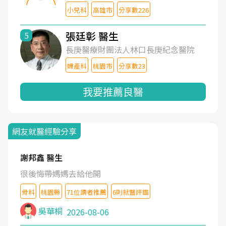
小兒科
高雄市
分享數226
張廷彰 醫生
5
長庚醫療財團法人林口長庚紀念醫院
婦產科
桃園市
分享數23
我要推薦良醫
網友就醫經驗分享
謝邦鑫 醫生
很後悔帶媽媽去給他開
骨科
桃園縣
71位讀者推薦
6則就醫評鑑
吳華桐
2026-08-06