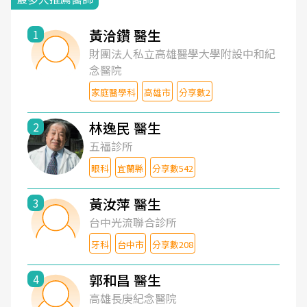
黃洽鑽 醫生
1
財團法人私立高雄醫學大學附設中和紀
念醫院
家庭醫學科
高雄市
分享數2
林逸民 醫生
2
五福診所
眼科
宜蘭縣
分享數542
黃汝萍 醫生
3
台中光流聯合診所
牙科
台中市
分享數208
郭和昌 醫生
4
高雄長庚紀念醫院