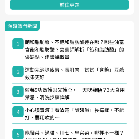
前往專題
頻道熱門新聞
飽和脂肪酸、不飽和脂肪酸差在哪？哪些油富
1
含飽和脂肪酸？營養師解析「飽和脂肪酸」的
優缺點、建議攝取量
運動完消除疲勞、長肌肉 試試「含糖」豆漿
2
效果更好
藍莓9功效護眼又護心，一天吃幾顆？3大食用
3
禁忌、清洗步驟詳解
小心噴毒液！看清楚「隱翅蟲」長這樣，不能
4
打，要用吹的～
龍鬚菜、過貓、川七、皇宮菜，哪裡不一樣？
5