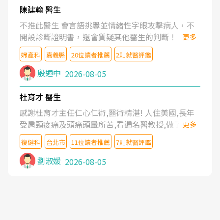
陳建翰 醫生
不推此醫生 會言語挑釁並情緒性字眼攻擊病人，不
開設診斷證明書，還會質疑其他醫生的判斷！
更多
婦產科
嘉義縣
20位讀者推薦
2則就醫評鑑
殷迺中
2026-08-05
杜育才 醫生
感謝杜育才主任仁心仁術,醫術精湛! 人住美國,長年
受肩頸痠痛及頭痛頭暈所苦,看遍名醫教授,做了各種
更多
檢查,也嘗試過西醫打針,中醫針灸及物理徒手治療都
復健科
台北市
11位讀者推薦
7則就醫評鑑
沒有用,後來連吃到嗎啡類止痛藥都效果有限,只是壓
症狀,沒多久就痛起來,多年失眠嚴重影響生活品質.
劉淑媛
2026-08-05
台灣親友介紹忠孝醫院杜育才主任是頸頭症候群專
家,上網搜尋杜主任相關文章新聞跟網路評價之後,下
定決心飛回台北找杜醫師診治. 杜主任的乾針跟增生
治療真的很厲害,第一次乾針就覺得整個肩頸鬆開,回
家特別好睡,經過幾次治療,長年頑疾已經好了大半,杜