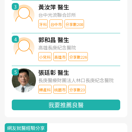
黃汝萍 醫生
3
台中光流聯合診所
牙科
台中市
分享數208
郭和昌 醫生
4
高雄長庚紀念醫院
小兒科
高雄市
分享數226
張廷彰 醫生
5
長庚醫療財團法人林口長庚紀念醫院
婦產科
桃園市
分享數23
我要推薦良醫
網友就醫經驗分享