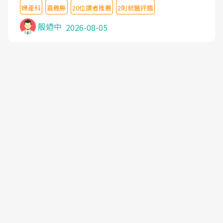
婦產科
嘉義縣
20位讀者推薦
2則就醫評鑑
殷迺中
2026-08-05