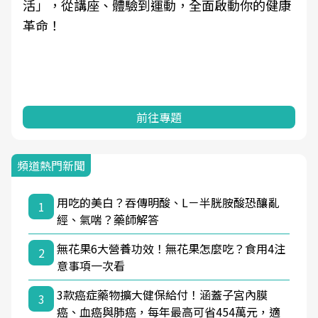
動，全面啟動你的健康
學觀點與日常感受的對話，建
知，進而引導實際的改善行動
專題
前往專題
頻道熱門新聞
用吃的美白？吞傳明酸、L－半胱胺酸恐釀亂
1
經、氣喘？藥師解答
無花果6大營養功效！無花果怎麼吃？食用4注
2
意事項一次看
3款癌症藥物擴大健保給付！涵蓋子宮內膜
3
癌、血癌與肺癌，每年最高可省454萬元，適