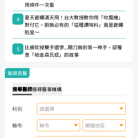
用條件一次看
夏天蒼蠅滿天飛！台大教授教你用「吹風機」
4
對付它，廚房必有的「這種調味料」竟是蒼蠅
剋星～
比被砍掉雙手還慘...開刀房的第一神手，卻罹
5
患「帕金森氏症」的故事
搜尋良醫
搜尋
醫師
搜尋
醫事機構
科別
請選擇
縣市
縣市
鄉鎮地區