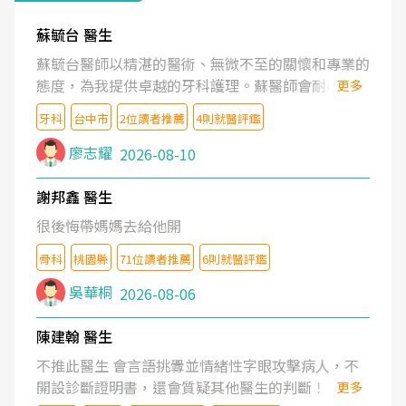
蘇毓台 醫生
蘇毓台醫師以精湛的醫術、無微不至的關懷和專業的
態度，為我提供卓越的牙科護理。蘇醫師會耐心了解
更多
我的需求，清楚地解釋治療方案，並營造舒適溫馨的
牙科
台中市
2位讀者推薦
4則就醫評鑑
就診體驗。蘇醫師更鼓勵我維護口腔健康。坦誠的說
蘇醫師是業內最頂尖的牙醫。蘇醫師的醫護團隊也是
廖志耀
2026-08-10
一流的水準。
謝邦鑫 醫生
很後悔帶媽媽去給他開
骨科
桃園縣
71位讀者推薦
6則就醫評鑑
吳華桐
2026-08-06
陳建翰 醫生
不推此醫生 會言語挑釁並情緒性字眼攻擊病人，不
開設診斷證明書，還會質疑其他醫生的判斷！
更多