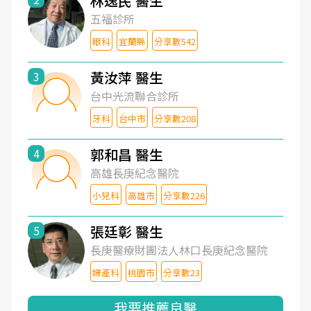
林逸民 醫生
五福診所
眼科
宜蘭縣
分享數542
黃汝萍 醫生
3
台中光流聯合診所
牙科
台中市
分享數208
郭和昌 醫生
4
高雄長庚紀念醫院
小兒科
高雄市
分享數226
張廷彰 醫生
5
長庚醫療財團法人林口長庚紀念醫院
婦產科
桃園市
分享數23
我要推薦良醫