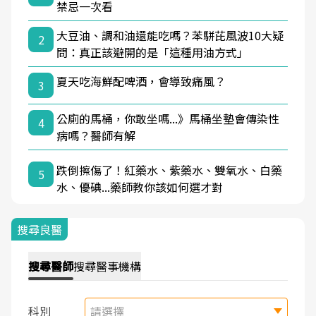
禁忌一次看
大豆油、調和油還能吃嗎？苯駢芘風波10大疑
2
問：真正該避開的是「這種用油方式」
夏天吃海鮮配啤酒，會導致痛風？
3
公廁的馬桶，你敢坐嗎...》馬桶坐墊會傳染性
4
病嗎？醫師有解
跌倒擦傷了！紅藥水、紫藥水、雙氧水、白藥
5
水、優碘...藥師教你該如何選才對
搜尋良醫
搜尋
醫師
搜尋
醫事機構
科別
請選擇