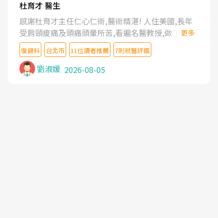
杜育才 醫生
感謝杜育才主任仁心仁術,醫術精湛! 人住美國,長年
受肩頸痠痛及頭痛頭暈所苦,看遍名醫教授,做了各種
更多
檢查,也嘗試過西醫打針,中醫針灸及物理徒手治療都
復健科
台北市
11位讀者推薦
7則就醫評鑑
沒有用,後來連吃到嗎啡類止痛藥都效果有限,只是壓
症狀,沒多久就痛起來,多年失眠嚴重影響生活品質.
劉淑媛
2026-08-05
台灣親友介紹忠孝醫院杜育才主任是頸頭症候群專
家,上網搜尋杜主任相關文章新聞跟網路評價之後,下
定決心飛回台北找杜醫師診治. 杜主任的乾針跟增生
治療真的很厲害,第一次乾針就覺得整個肩頸鬆開,回
家特別好睡,經過幾次治療,長年頑疾已經好了大半,杜
主任除了打針超厲害,還會一直交代要改善姿勢跟好
好做運動,看診態度親切溫暖,真的是不可多得的良醫,
大力推荐!