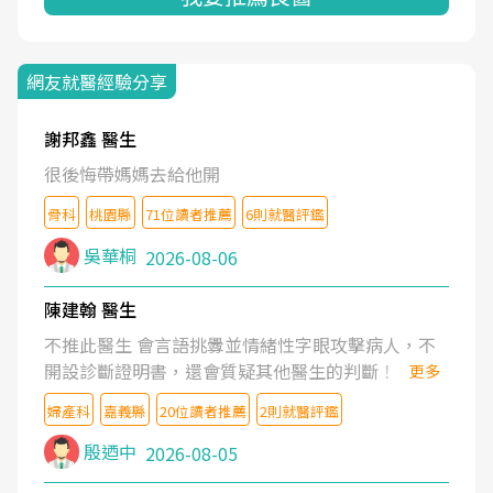
網友就醫經驗分享
謝邦鑫 醫生
很後悔帶媽媽去給他開
骨科
桃園縣
71位讀者推薦
6則就醫評鑑
吳華桐
2026-08-06
陳建翰 醫生
不推此醫生 會言語挑釁並情緒性字眼攻擊病人，不
開設診斷證明書，還會質疑其他醫生的判斷！
更多
婦產科
嘉義縣
20位讀者推薦
2則就醫評鑑
殷迺中
2026-08-05