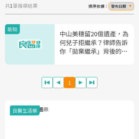
共
1
筆搜尋結果
排序依據：
發布日期
新知
中山美穗留20億遺產，為
何兒子拒繼承？律師告訴
你「拋棄繼承」背後的4
個現實考量
1
我與健康韌性的距離