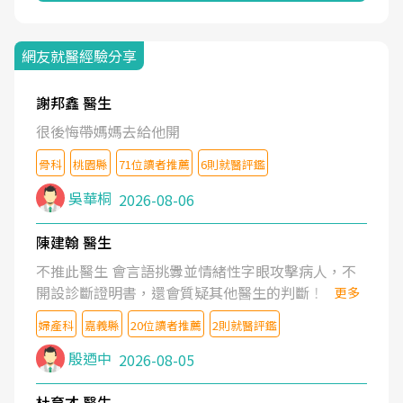
網友就醫經驗分享
謝邦鑫 醫生
很後悔帶媽媽去給他開
骨科
桃園縣
71位讀者推薦
6則就醫評鑑
吳華桐
2026-08-06
陳建翰 醫生
不推此醫生 會言語挑釁並情緒性字眼攻擊病人，不
開設診斷證明書，還會質疑其他醫生的判斷！
更多
婦產科
嘉義縣
20位讀者推薦
2則就醫評鑑
殷迺中
2026-08-05
杜育才 醫生