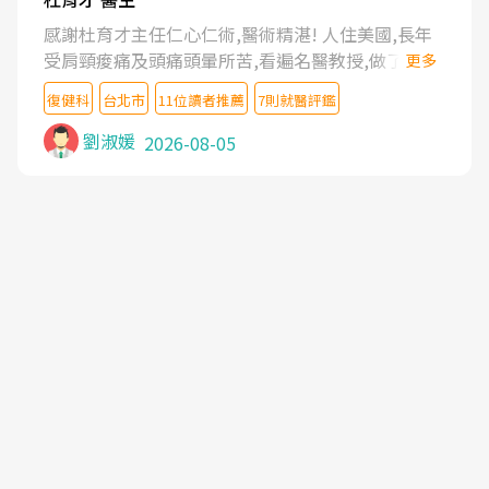
感謝杜育才主任仁心仁術,醫術精湛! 人住美國,長年
受肩頸痠痛及頭痛頭暈所苦,看遍名醫教授,做了各種
更多
檢查,也嘗試過西醫打針,中醫針灸及物理徒手治療都
復健科
台北市
11位讀者推薦
7則就醫評鑑
沒有用,後來連吃到嗎啡類止痛藥都效果有限,只是壓
症狀,沒多久就痛起來,多年失眠嚴重影響生活品質.
劉淑媛
2026-08-05
台灣親友介紹忠孝醫院杜育才主任是頸頭症候群專
家,上網搜尋杜主任相關文章新聞跟網路評價之後,下
定決心飛回台北找杜醫師診治. 杜主任的乾針跟增生
治療真的很厲害,第一次乾針就覺得整個肩頸鬆開,回
家特別好睡,經過幾次治療,長年頑疾已經好了大半,杜
主任除了打針超厲害,還會一直交代要改善姿勢跟好
好做運動,看診態度親切溫暖,真的是不可多得的良醫,
大力推荐!