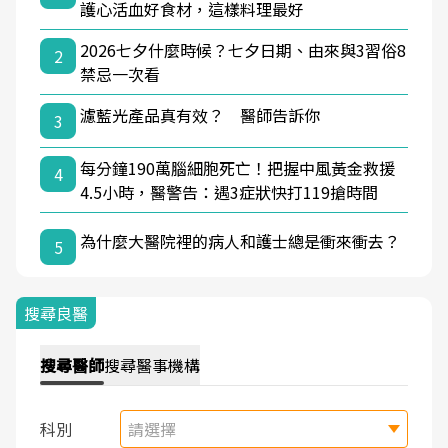
護心活血好食材，這樣料理最好
2026七夕什麼時候？七夕日期、由來與3習俗8
2
禁忌一次看
濾藍光產品真有效？ 醫師告訴你
3
每分鐘190萬腦細胞死亡！把握中風黃金救援
4
4.5小時，醫警告：遇3症狀快打119搶時間
為什麼大醫院裡的病人和護士總是衝來衝去？
5
搜尋良醫
搜尋
醫師
搜尋
醫事機構
科別
請選擇