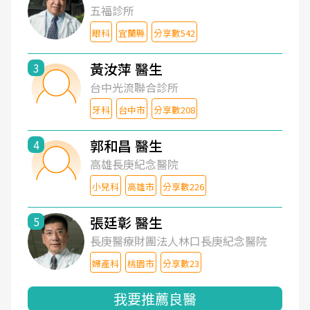
五福診所
眼科
宜蘭縣
分享數542
黃汝萍 醫生
3
台中光流聯合診所
牙科
台中市
分享數208
郭和昌 醫生
4
高雄長庚紀念醫院
小兒科
高雄市
分享數226
張廷彰 醫生
5
長庚醫療財團法人林口長庚紀念醫院
婦產科
桃園市
分享數23
我要推薦良醫