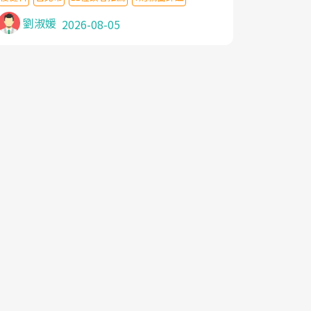
針灸及物理徒手治療都沒有用,後來連吃到嗎
啡類止痛藥都效果有限,只是壓症狀,沒多久就
劉淑媛
2026-08-05
痛起來,多年失眠嚴重影響生活品質. 台灣親
友介紹忠孝醫院杜育才主任是頸頭症候群專
家,上網搜尋杜主任相關文章新聞跟網路評價
之後,下定決心飛回台北找杜醫師診治. 杜主
任的乾針跟增生治療真的很厲害,第一次乾針
就覺得整個肩頸鬆開,回家特別好睡,經過幾次
治療,長年頑疾已經好了大半,杜主任除了打針
超厲害,還會一直交代要改善姿勢跟好好做運
動,看診態度親切溫暖,真的是不可多得的良
醫,大力推荐!