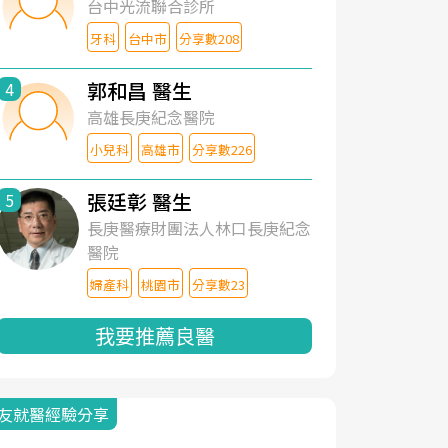
台中光流聯合診所
牙科
台中市
分享數208
郭和昌 醫生
4
高雄長庚紀念醫院
小兒科
高雄市
分享數226
張廷彰 醫生
5
長庚醫療財團法人林口長庚紀念
醫院
婦產科
桃園市
分享數23
我要推薦良醫
友就醫經驗分享