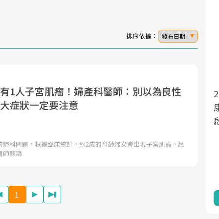
排序依據：
發布日期
就有1人子宮肌瘤！婦產科醫師：別以為良性
2025年，就到良醫生活祭體驗「一站式
面對超高齡社會的浪潮，台灣正在快速邁
4大症狀一定要注意
向「健康照護」的新時代。隨著國家政策
康新生活」，從講座、體驗到運動，全
如「健康台灣推動委員會」與「長照3.0」
啟動你的健康革命！
的推進，「預防醫學」已成全民關注的核
的婦科問題，根據臨床統計，約2成的育齡婦女會出現子宮肌瘤。萬
心議題。然而，健檢不只是醫療院所的服
醫師蘇鴻
務，更是民眾了解自身健康狀況、啟動健
康管理的重要起點。
1
前往專題
前往專題