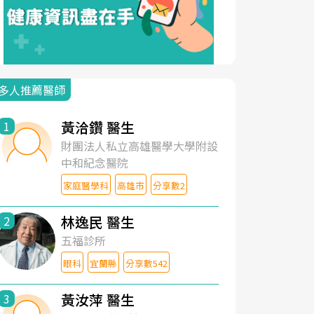
多人推薦醫師
黃洽鑽 醫生
1
財團法人私立高雄醫學大學附設
中和紀念醫院
家庭醫學科
高雄市
分享數2
林逸民 醫生
2
五福診所
眼科
宜蘭縣
分享數542
黃汝萍 醫生
3