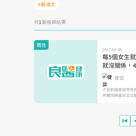
#蘇鴻文
共
1
筆搜尋結果
兩性
2017-03-06
每5個女生
就沒關係，
健談
子宮肌瘤是很常見
芳醫院婦產部主治