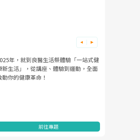
良醫健康網從「換季的身體變化」出發，
根據不同性
因應超高齡
健
面
透過醫學觀點與日常感受的對話，建立對
在、未來的
「2025
亞健康的認知，進而引導實際的改善行
知道該如何
促進為目的
動。
健康的關鍵
分析進行全
灣健康促進
前往專題