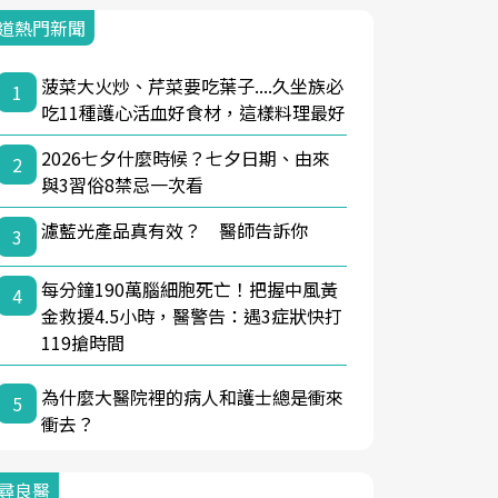
道熱門新聞
菠菜大火炒、芹菜要吃葉子....久坐族必
1
吃11種護心活血好食材，這樣料理最好
2026七夕什麼時候？七夕日期、由來
2
與3習俗8禁忌一次看
濾藍光產品真有效？ 醫師告訴你
3
每分鐘190萬腦細胞死亡！把握中風黃
4
金救援4.5小時，醫警告：遇3症狀快打
119搶時間
為什麼大醫院裡的病人和護士總是衝來
5
衝去？
尋良醫