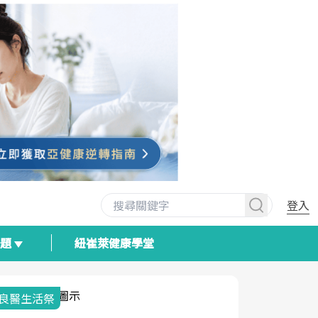
登入
專題
紐崔萊健康學堂
我與健康韌性的距離
荷爾蒙時光
2025健檢