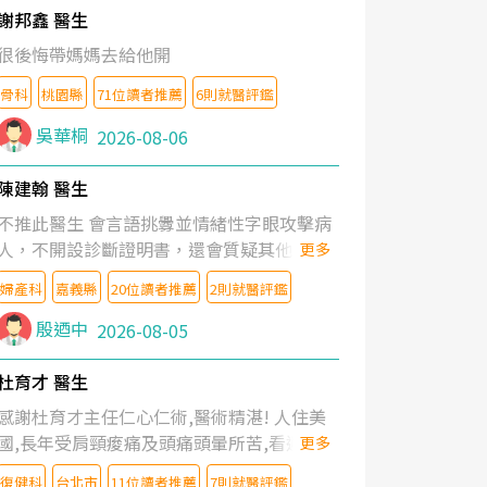
謝邦鑫 醫生
很後悔帶媽媽去給他開
骨科
桃園縣
71位讀者推薦
6則就醫評鑑
吳華桐
2026-08-06
陳建翰 醫生
不推此醫生 會言語挑釁並情緒性字眼攻擊病
人，不開設診斷證明書，還會質疑其他醫生
更多
的判斷！
婦產科
嘉義縣
20位讀者推薦
2則就醫評鑑
殷迺中
2026-08-05
杜育才 醫生
感謝杜育才主任仁心仁術,醫術精湛! 人住美
國,長年受肩頸痠痛及頭痛頭暈所苦,看遍名醫
更多
教授,做了各種檢查,也嘗試過西醫打針,中醫
復健科
台北市
11位讀者推薦
7則就醫評鑑