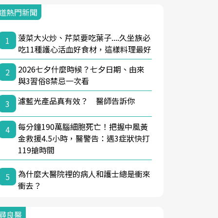
道熱門新聞
菠菜大火炒、芹菜要吃葉子....久坐族必
1
吃11種護心活血好食材，這樣料理最好
2026七夕什麼時候？七夕日期、由來
2
與3習俗8禁忌一次看
濾藍光產品真有效？ 醫師告訴你
3
每分鐘190萬腦細胞死亡！把握中風黃
4
金救援4.5小時，醫警告：遇3症狀快打
119搶時間
為什麼大醫院裡的病人和護士總是衝來
5
衝去？
尋良醫