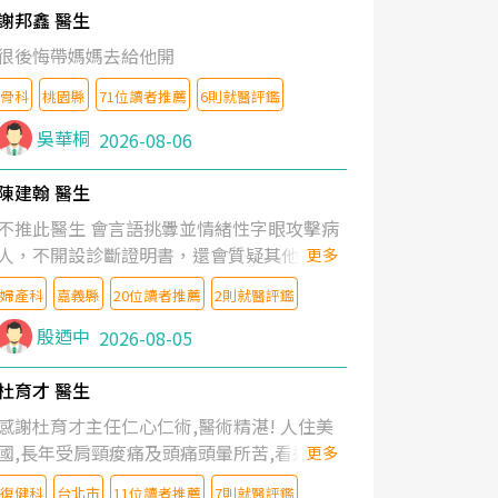
謝邦鑫 醫生
很後悔帶媽媽去給他開
骨科
桃園縣
71位讀者推薦
6則就醫評鑑
吳華桐
2026-08-06
陳建翰 醫生
不推此醫生 會言語挑釁並情緒性字眼攻擊病
人，不開設診斷證明書，還會質疑其他醫生
更多
的判斷！
婦產科
嘉義縣
20位讀者推薦
2則就醫評鑑
殷迺中
2026-08-05
杜育才 醫生
感謝杜育才主任仁心仁術,醫術精湛! 人住美
國,長年受肩頸痠痛及頭痛頭暈所苦,看遍名醫
更多
教授,做了各種檢查,也嘗試過西醫打針,中醫
復健科
台北市
11位讀者推薦
7則就醫評鑑