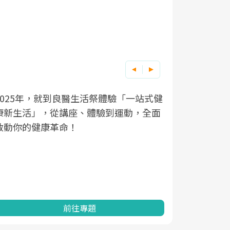
良醫健康網從「換季的身體變化
根據不同性
因應超高齡
活祭體驗「一站式健
體驗到運動，全面
透過醫學觀點與日常感受的對話
在、未來的
「2025
亞健康的認知，進而引導實際的
知道該如何
促進為目的
動。
健康的關鍵
分析進行全
灣健康促進
專題
前往專題