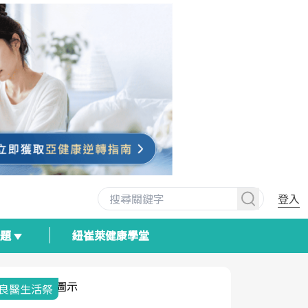
登入
專題
紐崔萊健康學堂
我與健康韌性的距離
荷爾蒙時光
2025健檢