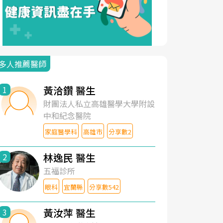
多人推薦醫師
黃洽鑽 醫生
1
財團法人私立高雄醫學大學附設
中和紀念醫院
家庭醫學科
高雄市
分享數2
林逸民 醫生
2
五福診所
眼科
宜蘭縣
分享數542
黃汝萍 醫生
3