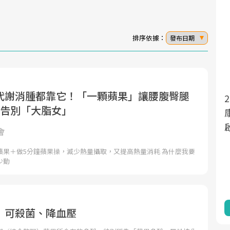
排序依據：
發布日期
代謝消腫都靠它！「一顆蘋果」讓腰腹臀腿
2025年，就到良醫生
面對超高齡社會的浪潮，台灣正在快速邁
週告別「大脂女」
向「健康照護」的新時代。隨著國家政策
康新生活」，從講座、
如「健康台灣推動委員會」與「長照3.0」
啟動你的健康革命！
會
的推進，「預防醫學」已成全民關注的核
蘋果＋做5分鐘蘋果操，減少熱量攝取，又提高熱量消耗 為什麼我要
心議題。然而，健檢不只是醫療院所的服
少動
務，更是民眾了解自身健康狀況、啟動健
康管理的重要起點。
前往專題
前往
 可殺菌、降血壓