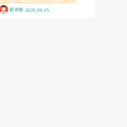
針灸及物理徒手治療都沒有用,後來連吃到嗎
啡類止痛藥都效果有限,只是壓症狀,沒多久就
劉淑媛
2026-08-05
痛起來,多年失眠嚴重影響生活品質. 台灣親
友介紹忠孝醫院杜育才主任是頸頭症候群專
家,上網搜尋杜主任相關文章新聞跟網路評價
之後,下定決心飛回台北找杜醫師診治. 杜主
任的乾針跟增生治療真的很厲害,第一次乾針
就覺得整個肩頸鬆開,回家特別好睡,經過幾次
治療,長年頑疾已經好了大半,杜主任除了打針
超厲害,還會一直交代要改善姿勢跟好好做運
動,看診態度親切溫暖,真的是不可多得的良
醫,大力推荐!