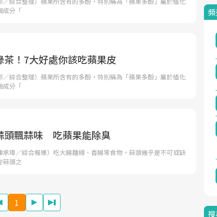
部／綜合整理）蘋果所含有的多酚，特別稱為「蘋果多酚」屬於植化
個成分「
頻
綠茶！7大好處你該吃蘋果皮
部／綜合整理）蘋果所含有的多酚，特別稱為「蘋果多酚」屬於植化
個成分「
蒜頭飄蒜味 吃蘋果能除臭
陳承璋／綜合報導）吃大腸麵線、香腸等食物，蒜頭幾乎是不可或缺
完蒜頭之
1
搜