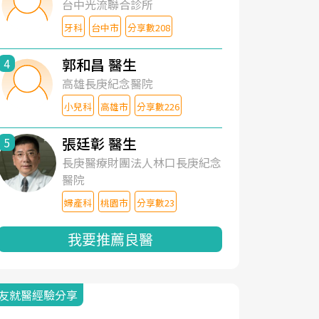
台中光流聯合診所
牙科
台中市
分享數208
郭和昌 醫生
4
高雄長庚紀念醫院
小兒科
高雄市
分享數226
張廷彰 醫生
5
長庚醫療財團法人林口長庚紀念
醫院
婦產科
桃園市
分享數23
我要推薦良醫
友就醫經驗分享