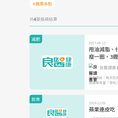
#蘋果多酚
共
4
筆搜尋結果
減肥
2017-05-12
甩油減脂、
瘦一圈，3
良醫讀書
營養師說：每天吃
用蘋果來當「多吃
飲食
2016-12-05
蘋果連皮吃