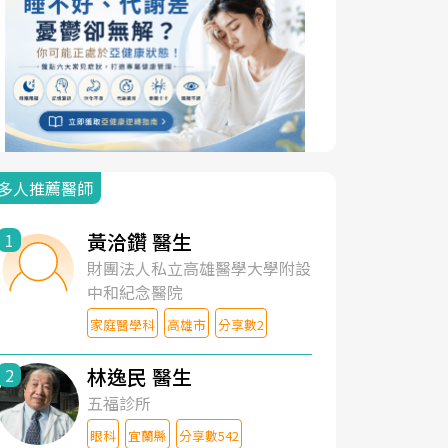
多人推薦醫師
黃洽鑽 醫生
1
財團法人私立高雄醫學大學附設
中和紀念醫院
家庭醫學科
高雄市
分享數2
林逸民 醫生
2
五福診所
眼科
宜蘭縣
分享數542