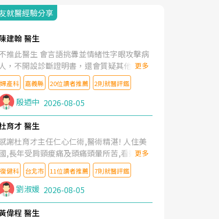
友就醫經驗分享
陳建翰 醫生
不推此醫生 會言語挑釁並情緒性字眼攻擊病
人，不開設診斷證明書，還會質疑其他醫生
更多
的判斷！
婦產科
嘉義縣
20位讀者推薦
2則就醫評鑑
殷迺中
2026-08-05
杜育才 醫生
感謝杜育才主任仁心仁術,醫術精湛! 人住美
國,長年受肩頸痠痛及頭痛頭暈所苦,看遍名醫
更多
教授,做了各種檢查,也嘗試過西醫打針,中醫
復健科
台北市
11位讀者推薦
7則就醫評鑑
針灸及物理徒手治療都沒有用,後來連吃到嗎
啡類止痛藥都效果有限,只是壓症狀,沒多久就
劉淑媛
2026-08-05
痛起來,多年失眠嚴重影響生活品質. 台灣親
友介紹忠孝醫院杜育才主任是頸頭症候群專
黃偉程 醫生