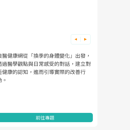
良醫健康網從「換季的身體變化」出發，
根據不同性
因應超高齡
透過醫學觀點與日常感受的對話，建立對
在、未來的
「2025
亞健康的認知，進而引導實際的改善行
知道該如何
促進為目的
動。
健康的關鍵
分析進行全
灣健康促進
前往專題