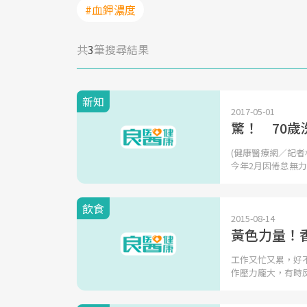
#血鉀濃度
共
3
筆搜尋結果
新知
2017-05-01
驚！ 70
(健康醫療網／記者
今年2月因倦怠無
飲食
2015-08-14
黃色力量！
工作又忙又累，好
作壓力龐大，有時