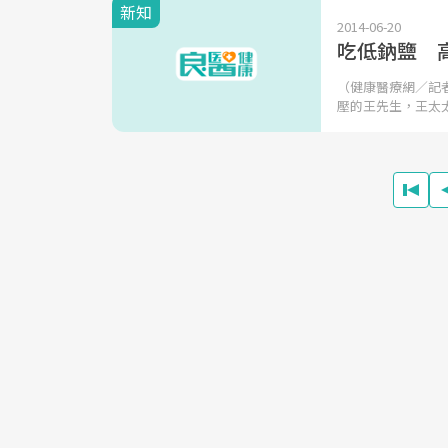
新知
2014-06-20
吃低鈉鹽 
（健康醫療網／記
壓的王先生，王太