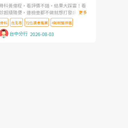
家,上網搜尋杜主任相關文章新聞跟網路評價
骨科黃偉程，看評價不錯，結果大踩雷！看
之後,下定決心飛回台北找杜醫師診治. 杜主
診超級隨便，連檢查都不做就想打發病人，
更多
任的乾針跟增生治療真的很厲害,第一次乾針
還好大的官威 ... 想詢問病情還被陰陽怪氣嘲
就覺得整個肩頸鬆開,回家特別好睡,經過幾次
骨科
台北市
72位讀者推薦
4則就醫評鑑
諷一番。可能好評帶來的大頭症，變得自負
治療,長年頑疾已經好了大半,杜主任除了打針
不尊重病人。醫術也不行，畢竟連檢查都懶
台中分行
2026-08-03
超厲害,還會一直交代要改善姿勢跟好好做運
得做，治療會有用才怪。大家避雷吧！
動,看診態度親切溫暖,真的是不可多得的良
醫,大力推荐!