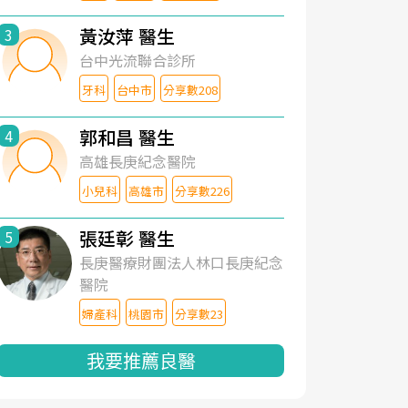
黃汝萍 醫生
3
台中光流聯合診所
牙科
台中市
分享數208
郭和昌 醫生
4
高雄長庚紀念醫院
小兒科
高雄市
分享數226
張廷彰 醫生
5
長庚醫療財團法人林口長庚紀念
醫院
婦產科
桃園市
分享數23
我要推薦良醫