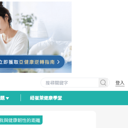
登入
專題
紐崔萊健康學堂
我與健康韌性的距離
荷爾蒙時光
2025健檢