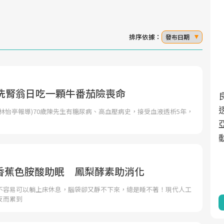
排序依據：
發布日期
歲洗腎翁日吃一顆牛番茄險喪命
面對超高齡社會的浪潮，台灣正在快速邁
2025年，就到良醫生活祭體驗「一站式健
向「健康照護」的新時代。隨著國家政策
康新生活」，從講座、體驗到運動，全面
林怡亭報導)70歲陳先生有糖尿病、高血壓病史，接受血液透析5年，
力
如「健康台灣推動委員會」與「長照3.0」
啟動你的健康革命！
的推進，「預防醫學」已成全民關注的核
心議題。然而，健檢不只是醫療院所的服
務，更是民眾了解自身健康狀況、啟動健
香蕉色胺酸助眠 鳳梨酵素助消化
康管理的重要起點。
不容易可以躺上床休息，腦袋卻又靜不下來，總是睡不著！現代人工
反而累到
前往專題
前往專題