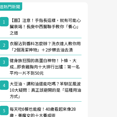
道熱門新聞
【圖】注意！手指長這樣，就有可能心
1
臟衰竭！長庚中西醫聯手教你「養心」
之道
衣服沾到醬料怎麼辦？洗衣達人教你用
2
「2個清潔神物」＋2步驟去油去漬
健身族狂囤的高蛋白神物！卜蜂、大
3
成...即食雞胸肉十大排行出爐：第一名
平均一片不到50元
大豆油、調和油還能吃嗎？苯駢芘風波
4
10大疑問：真正該避開的是「這種用油
方式」
每天吃6餐也能瘦！40歲看起來像28
5
歲，美魔女的十大養成術