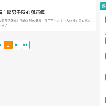
頻
高血壓男子險心臟麻痺
者郭庚儒報導）吃低鈉鹽較健康，那可不一定！一名55歲的患有高血
太為了
1