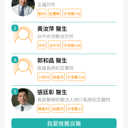
五福診所
眼科
宜蘭縣
分享數542
黃汝萍 醫生
3
台中光流聯合診所
牙科
台中市
分享數208
郭和昌 醫生
4
高雄長庚紀念醫院
小兒科
高雄市
分享數226
張廷彰 醫生
5
長庚醫療財團法人林口長庚紀念醫院
婦產科
桃園市
分享數23
我要推薦良醫