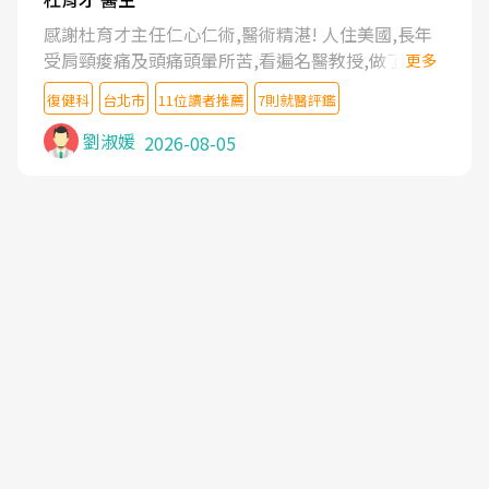
感謝杜育才主任仁心仁術,醫術精湛! 人住美國,長年
受肩頸痠痛及頭痛頭暈所苦,看遍名醫教授,做了各種
更多
檢查,也嘗試過西醫打針,中醫針灸及物理徒手治療都
復健科
台北市
11位讀者推薦
7則就醫評鑑
沒有用,後來連吃到嗎啡類止痛藥都效果有限,只是壓
症狀,沒多久就痛起來,多年失眠嚴重影響生活品質.
劉淑媛
2026-08-05
台灣親友介紹忠孝醫院杜育才主任是頸頭症候群專
家,上網搜尋杜主任相關文章新聞跟網路評價之後,下
定決心飛回台北找杜醫師診治. 杜主任的乾針跟增生
治療真的很厲害,第一次乾針就覺得整個肩頸鬆開,回
家特別好睡,經過幾次治療,長年頑疾已經好了大半,杜
主任除了打針超厲害,還會一直交代要改善姿勢跟好
好做運動,看診態度親切溫暖,真的是不可多得的良醫,
大力推荐!