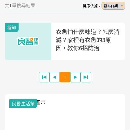
共
1
筆搜尋結果
排序依據：
發布日期
新知
衣魚怕什麼味道？怎麼消
滅？家裡有衣魚的3原
因，教你6招防治
1
良醫生活祭