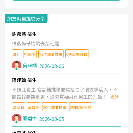
網友就醫經驗分享
謝邦鑫 醫生
很後悔帶媽媽去給他開
骨科
桃園縣
71位讀者推薦
6則就醫評鑑
吳華桐
2026-08-06
陳建翰 醫生
不推此醫生 會言語挑釁並情緒性字眼攻擊病人，不
開設診斷證明書，還會質疑其他醫生的判斷！
更多
婦產科
嘉義縣
20位讀者推薦
2則就醫評鑑
殷迺中
2026-08-05
杜育才 醫生