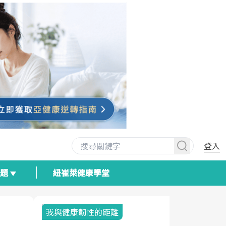
登入
專題
紐崔萊健康學堂
我與健康韌性的距離
荷爾蒙時光
2025健檢