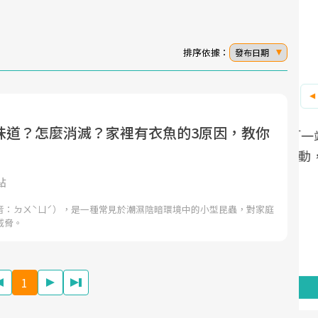
排序依據：
發布日期
味道？怎麼消滅？家裡有衣魚的3原因，教你
面對超高齡社會的浪潮，台灣正在快速邁
2025年，就到良醫生活祭體驗「一站式健
向「健康照護」的新時代。隨著國家政策
康新生活」，從講座、體驗到運動，全面
如「健康台灣推動委員會」與「長照3.0」
啟動你的健康革命！
點
的推進，「預防醫學」已成全民關注的核
音：ㄉㄨˋㄩˊ），是一種常見於潮濕陰暗環境中的小型昆蟲，對家庭
心議題。然而，健檢不只是醫療院所的服
威脅。
務，更是民眾了解自身健康狀況、啟動健
康管理的重要起點。
1
前往專題
前往專題