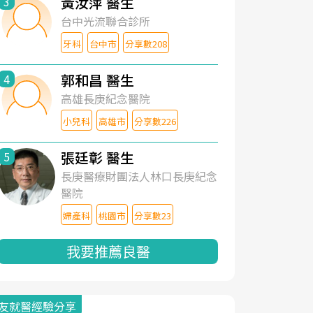
黃汝萍 醫生
3
台中光流聯合診所
牙科
台中市
分享數208
郭和昌 醫生
4
高雄長庚紀念醫院
小兒科
高雄市
分享數226
張廷彰 醫生
5
長庚醫療財團法人林口長庚紀念
醫院
婦產科
桃園市
分享數23
我要推薦良醫
友就醫經驗分享