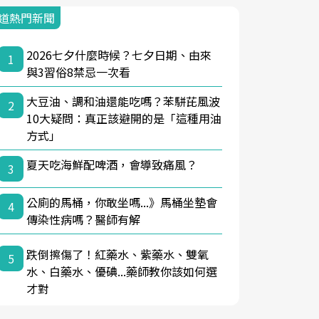
道熱門新聞
2026七夕什麼時候？七夕日期、由來
1
與3習俗8禁忌一次看
大豆油、調和油還能吃嗎？苯駢芘風波
2
10大疑問：真正該避開的是「這種用油
方式」
夏天吃海鮮配啤酒，會導致痛風？
3
公廁的馬桶，你敢坐嗎...》馬桶坐墊會
4
傳染性病嗎？醫師有解
跌倒擦傷了！紅藥水、紫藥水、雙氧
5
水、白藥水、優碘...藥師教你該如何選
才對