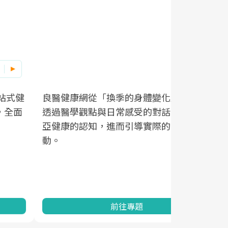
良醫健康網從「換季的身體變化」出發，
根據不同性
因應超高齡
透過醫學觀點與日常感受的對話，建立對
在、未來的
「2025
亞健康的認知，進而引導實際的改善行
知道該如何
促進為目的
動。
健康的關鍵
分析進行全
灣健康促進
前往專題