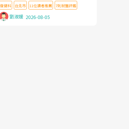
教授,做了各種檢查,也嘗試過西醫打針,中醫
復健科
台北市
11位讀者推薦
7則就醫評鑑
針灸及物理徒手治療都沒有用,後來連吃到嗎
啡類止痛藥都效果有限,只是壓症狀,沒多久就
劉淑媛
2026-08-05
痛起來,多年失眠嚴重影響生活品質. 台灣親
友介紹忠孝醫院杜育才主任是頸頭症候群專
家,上網搜尋杜主任相關文章新聞跟網路評價
之後,下定決心飛回台北找杜醫師診治. 杜主
任的乾針跟增生治療真的很厲害,第一次乾針
就覺得整個肩頸鬆開,回家特別好睡,經過幾次
治療,長年頑疾已經好了大半,杜主任除了打針
超厲害,還會一直交代要改善姿勢跟好好做運
動,看診態度親切溫暖,真的是不可多得的良
醫,大力推荐!