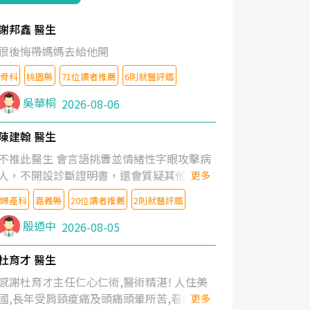
謝邦鑫 醫生
很後悔帶媽媽去給他開
骨科
桃園縣
71位讀者推薦
6則就醫評鑑
吳華桐
2026-08-06
陳建翰 醫生
不推此醫生 會言語挑釁並情緒性字眼攻擊病
人，不開設診斷證明書，還會質疑其他醫生
更多
的判斷！
婦產科
嘉義縣
20位讀者推薦
2則就醫評鑑
殷迺中
2026-08-05
杜育才 醫生
感謝杜育才主任仁心仁術,醫術精湛! 人住美
國,長年受肩頸痠痛及頭痛頭暈所苦,看遍名醫
更多