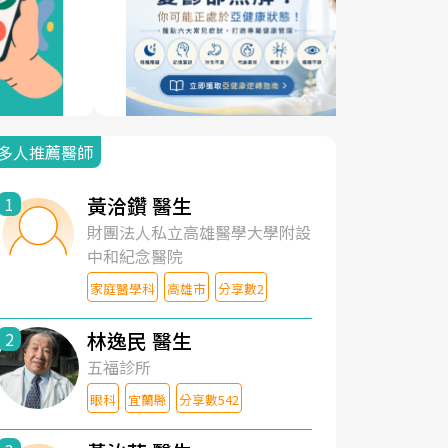
多人推薦醫師
黃洽鑽 醫生
1
財團法人私立高雄醫學大學附設
中和紀念醫院
家庭醫學科
高雄市
分享數2
林逸民 醫生
2
五福診所
眼科
宜蘭縣
分享數542