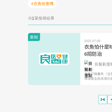
#衣魚有害嗎
共
1
筆搜尋結果
新知
2025-07-08
衣魚怕什麼
6招防治
良醫劃重
衣魚又稱蠹魚（注
環境衛生造成潛在