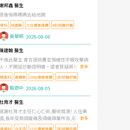
謝邦鑫 醫生
很後悔帶媽媽去給他開
骨科
桃園縣
71位讀者推薦
6則就醫評鑑
吳華桐
2026-08-06
陳建翰 醫生
不推此醫生 會言語挑釁並情緒性字眼攻擊病
人，不開設診斷證明書，還會質疑其他醫生
更多
的判斷！
婦產科
嘉義縣
20位讀者推薦
2則就醫評鑑
殷迺中
2026-08-05
杜育才 醫生
感謝杜育才主任仁心仁術,醫術精湛! 人住美
國,長年受肩頸痠痛及頭痛頭暈所苦,看遍名醫
更多
教授,做了各種檢查,也嘗試過西醫打針,中醫
復健科
台北市
11位讀者推薦
7則就醫評鑑