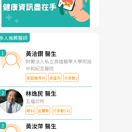
多人推薦醫師
黃洽鑽 醫生
1
財團法人私立高雄醫學大學附設
中和紀念醫院
家庭醫學科
高雄市
分享數2
林逸民 醫生
2
五福診所
眼科
宜蘭縣
分享數542
黃汝萍 醫生
3