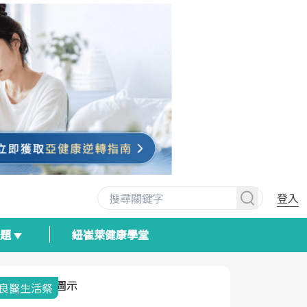
登入
專題
紐崔萊健康學堂
我與健康韌性的距離
荷爾蒙時光
2025健檢