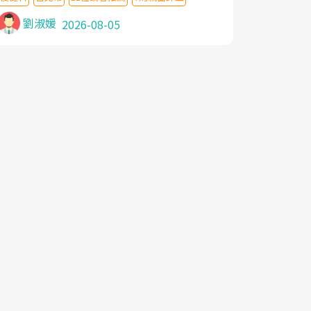
針灸及物理徒手治療都沒有用,後來連吃到嗎
啡類止痛藥都效果有限,只是壓症狀,沒多久就
劉淑媛
2026-08-05
痛起來,多年失眠嚴重影響生活品質. 台灣親
友介紹忠孝醫院杜育才主任是頸頭症候群專
家,上網搜尋杜主任相關文章新聞跟網路評價
之後,下定決心飛回台北找杜醫師診治. 杜主
任的乾針跟增生治療真的很厲害,第一次乾針
就覺得整個肩頸鬆開,回家特別好睡,經過幾次
治療,長年頑疾已經好了大半,杜主任除了打針
超厲害,還會一直交代要改善姿勢跟好好做運
動,看診態度親切溫暖,真的是不可多得的良
醫,大力推荐!