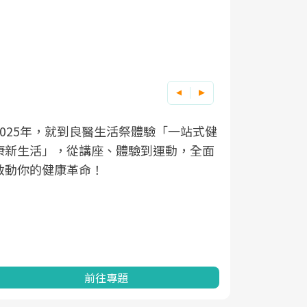
良醫健康網從「換季的身體變化」出發，
根據不同性
因應超高齡
透過醫學觀點與日常感受的對話，建立對
在、未來的
「2025
亞健康的認知，進而引導實際的改善行
知道該如何
促進為目的
動。
健康的關鍵
分析進行全
灣健康促進
前往專題