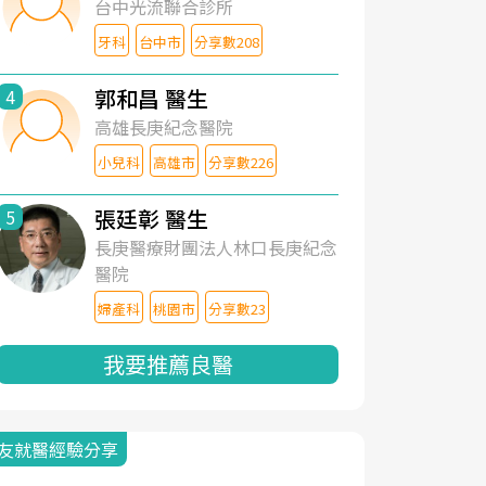
台中光流聯合診所
牙科
台中市
分享數208
郭和昌 醫生
4
高雄長庚紀念醫院
小兒科
高雄市
分享數226
張廷彰 醫生
5
長庚醫療財團法人林口長庚紀念
醫院
婦產科
桃園市
分享數23
我要推薦良醫
友就醫經驗分享