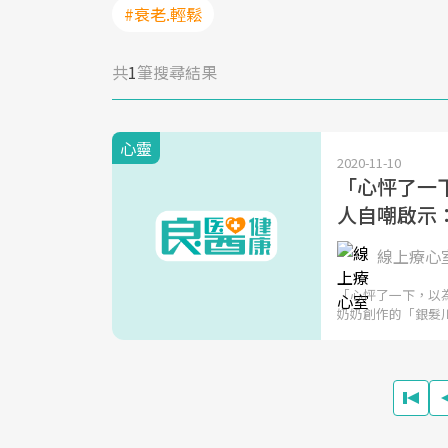
#衰老.輕鬆
共
1
筆搜尋結果
心靈
2020-11-10
「心怦了一下
人自嘲啟示
線上療心
「心怦了一下，以
奶奶創作的「銀髮