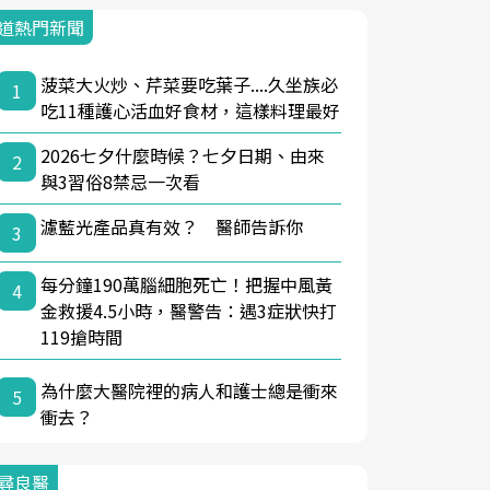
道熱門新聞
菠菜大火炒、芹菜要吃葉子....久坐族必
1
吃11種護心活血好食材，這樣料理最好
2026七夕什麼時候？七夕日期、由來
2
與3習俗8禁忌一次看
濾藍光產品真有效？ 醫師告訴你
3
每分鐘190萬腦細胞死亡！把握中風黃
4
金救援4.5小時，醫警告：遇3症狀快打
119搶時間
為什麼大醫院裡的病人和護士總是衝來
5
衝去？
尋良醫