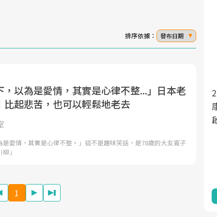
排序依據：
發布日期
，以為是愛情，其實是心律不整...」日本老
面對超高齡社會的浪潮，台灣正在快速邁
2025年，就到良醫生活祭體驗「一站式健
：比起悲苦，也可以輕鬆地老去
向「健康照護」的新時代。隨著國家政策
康新生活」，從講座、體驗到運動，全面
如「健康台灣推動委員會」與「長照3.0」
啟動你的健康革命！
室
的推進，「預防醫學」已成全民關注的核
為是愛情，其實是心律不整。」這不是趣味笑話，是78歲的大友寬子
心議題。然而，健檢不只是醫療院所的服
川柳」
務，更是民眾了解自身健康狀況、啟動健
康管理的重要起點。
1
前往專題
前往專題