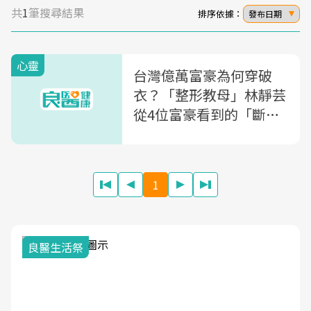
共
1
筆搜尋結果
排序依據：
發布日期
心靈
台灣億萬富豪為何穿破
衣？「整形教母」林靜芸
從4位富豪看到的「斷捨
離」：廢物出去，錢和知
識才進得來
1
良醫生活祭