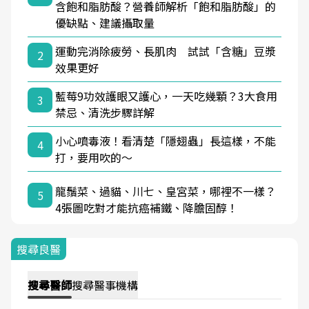
含飽和脂肪酸？營養師解析「飽和脂肪酸」的
優缺點、建議攝取量
運動完消除疲勞、長肌肉 試試「含糖」豆漿
2
效果更好
藍莓9功效護眼又護心，一天吃幾顆？3大食用
3
禁忌、清洗步驟詳解
小心噴毒液！看清楚「隱翅蟲」長這樣，不能
4
打，要用吹的～
龍鬚菜、過貓、川七、皇宮菜，哪裡不一樣？
5
4張圖吃對才能抗癌補鐵、降膽固醇！
搜尋良醫
搜尋
醫師
搜尋
醫事機構