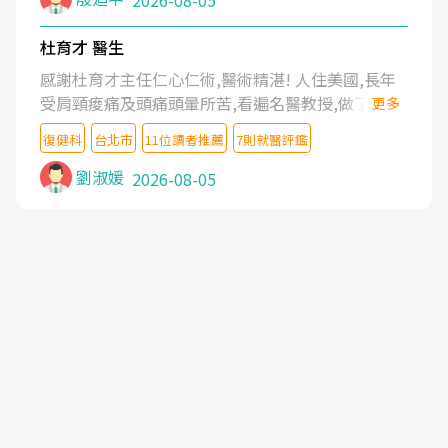
2026-08-05
杜育才 醫生
感謝杜育才主任仁心仁術,醫術精湛! 人住美國,長年
受肩頸痠痛及頭痛頭暈所苦,看遍名醫教授,做了各種
更多
檢查,也嘗試過西醫打針,中醫針灸及物理徒手治療都
復健科
台北市
11位讀者推薦
7則就醫評鑑
沒有用,後來連吃到嗎啡類止痛藥都效果有限,只是壓
症狀,沒多久就痛起來,多年失眠嚴重影響生活品質.
劉淑媛
2026-08-05
台灣親友介紹忠孝醫院杜育才主任是頸頭症候群專
家,上網搜尋杜主任相關文章新聞跟網路評價之後,下
定決心飛回台北找杜醫師診治. 杜主任的乾針跟增生
治療真的很厲害,第一次乾針就覺得整個肩頸鬆開,回
家特別好睡,經過幾次治療,長年頑疾已經好了大半,杜
主任除了打針超厲害,還會一直交代要改善姿勢跟好
好做運動,看診態度親切溫暖,真的是不可多得的良醫,
大力推荐!