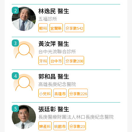
林逸民 醫生
2
五福診所
眼科
宜蘭縣
分享數542
黃汝萍 醫生
3
台中光流聯合診所
牙科
台中市
分享數208
郭和昌 醫生
4
高雄長庚紀念醫院
小兒科
高雄市
分享數226
張廷彰 醫生
5
長庚醫療財團法人林口長庚紀念醫院
婦產科
桃園市
分享數23