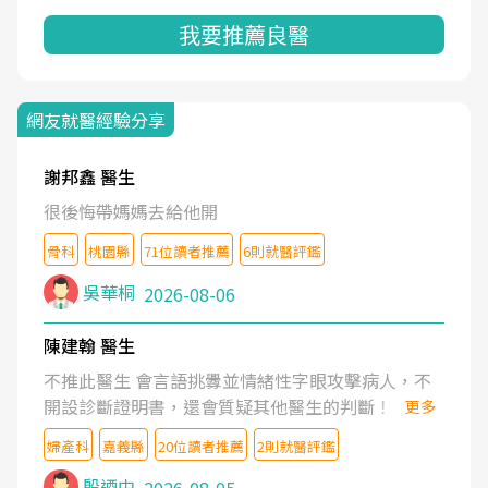
我要推薦良醫
網友就醫經驗分享
謝邦鑫 醫生
很後悔帶媽媽去給他開
骨科
桃園縣
71位讀者推薦
6則就醫評鑑
吳華桐
2026-08-06
陳建翰 醫生
不推此醫生 會言語挑釁並情緒性字眼攻擊病人，不
開設診斷證明書，還會質疑其他醫生的判斷！
更多
婦產科
嘉義縣
20位讀者推薦
2則就醫評鑑
殷迺中