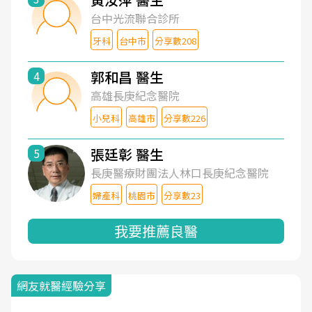
台中光流聯合診所
牙科
台中市
分享數208
郭和昌 醫生
4
高雄長庚紀念醫院
小兒科
高雄市
分享數226
張廷彰 醫生
5
長庚醫療財團法人林口長庚紀念醫院
婦產科
桃園市
分享數23
我要推薦良醫
網友就醫經驗分享