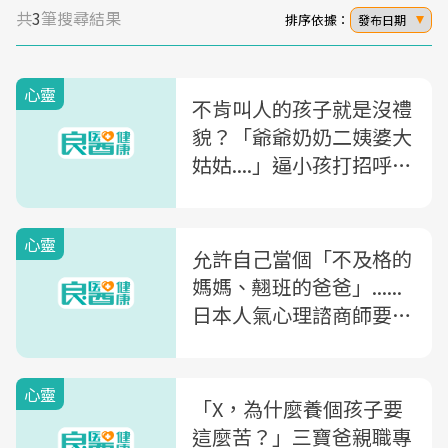
共
3
筆搜尋結果
排序依據：
發布日期
心靈
不肯叫人的孩子就是沒禮
貌？「爺爺奶奶二姨婆大
姑姑....」逼小孩打招呼，
只是一場長輩「愛面子」
的魁儡秀
心靈
允許自己當個「不及格的
媽媽、翹班的爸爸」......
日本人氣心理諮商師要
你：停止在關係中習慣性
自責
心靈
「X，為什麼養個孩子要
這麼苦？」三寶爸親職專