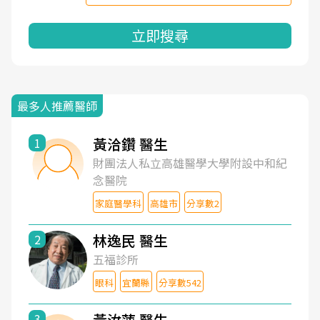
立即搜尋
最多人推薦醫師
黃洽鑽 醫生
1
財團法人私立高雄醫學大學附設中和紀
念醫院
家庭醫學科
高雄市
分享數2
林逸民 醫生
2
五福診所
眼科
宜蘭縣
分享數542
黃汝萍 醫生
3