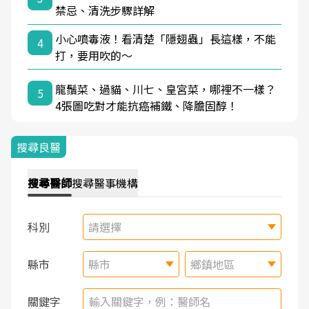
禁忌、清洗步驟詳解
小心噴毒液！看清楚「隱翅蟲」長這樣，不能
4
打，要用吹的～
龍鬚菜、過貓、川七、皇宮菜，哪裡不一樣？
5
4張圖吃對才能抗癌補鐵、降膽固醇！
搜尋良醫
搜尋
醫師
搜尋
醫事機構
科別
請選擇
縣市
縣市
鄉鎮地區
關鍵字