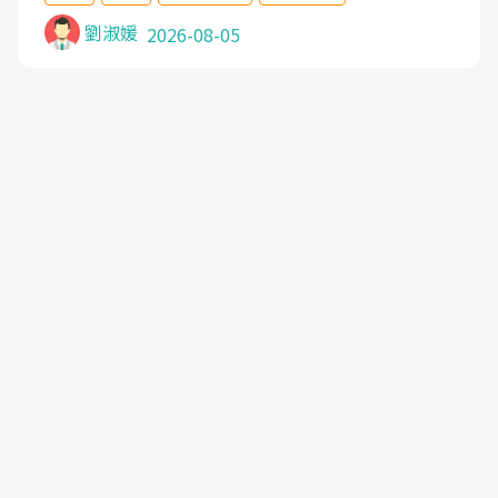
沒有用,後來連吃到嗎啡類止痛藥都效果有限,只是壓
症狀,沒多久就痛起來,多年失眠嚴重影響生活品質.
劉淑媛
2026-08-05
台灣親友介紹忠孝醫院杜育才主任是頸頭症候群專
家,上網搜尋杜主任相關文章新聞跟網路評價之後,下
定決心飛回台北找杜醫師診治. 杜主任的乾針跟增生
治療真的很厲害,第一次乾針就覺得整個肩頸鬆開,回
家特別好睡,經過幾次治療,長年頑疾已經好了大半,杜
主任除了打針超厲害,還會一直交代要改善姿勢跟好
好做運動,看診態度親切溫暖,真的是不可多得的良醫,
大力推荐!