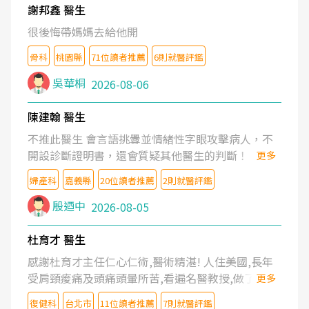
謝邦鑫 醫生
很後悔帶媽媽去給他開
骨科
桃園縣
71位讀者推薦
6則就醫評鑑
吳華桐
2026-08-06
陳建翰 醫生
不推此醫生 會言語挑釁並情緒性字眼攻擊病人，不
開設診斷證明書，還會質疑其他醫生的判斷！
更多
婦產科
嘉義縣
20位讀者推薦
2則就醫評鑑
殷迺中
2026-08-05
杜育才 醫生
感謝杜育才主任仁心仁術,醫術精湛! 人住美國,長年
受肩頸痠痛及頭痛頭暈所苦,看遍名醫教授,做了各種
更多
檢查,也嘗試過西醫打針,中醫針灸及物理徒手治療都
復健科
台北市
11位讀者推薦
7則就醫評鑑