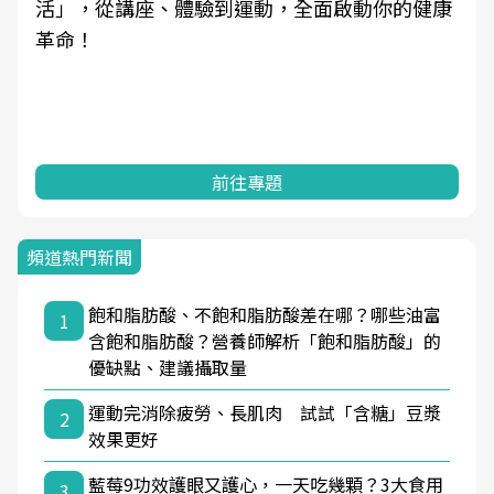
活」，從講座、體驗到運動，全面啟動你的健康
革命！
前往專題
頻道熱門新聞
飽和脂肪酸、不飽和脂肪酸差在哪？哪些油富
1
含飽和脂肪酸？營養師解析「飽和脂肪酸」的
優缺點、建議攝取量
運動完消除疲勞、長肌肉 試試「含糖」豆漿
2
效果更好
藍莓9功效護眼又護心，一天吃幾顆？3大食用
3