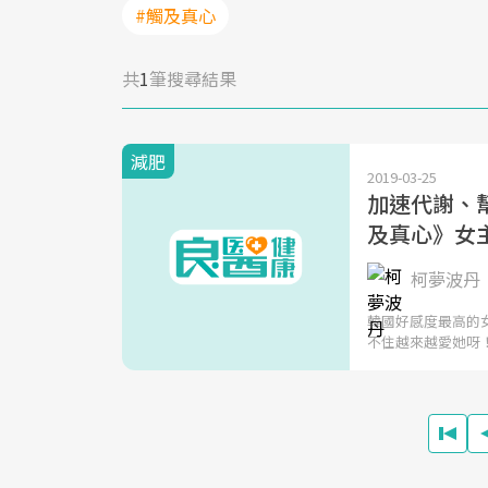
#觸及真心
共
1
筆搜尋結果
減肥
2019-03-25
加速代謝、幫
及真心》女
柯夢波丹
韓國好感度最高的
不住越來越愛她呀