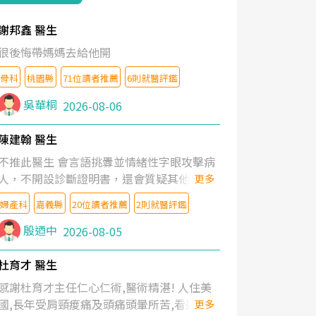
謝邦鑫 醫生
很後悔帶媽媽去給他開
骨科
桃園縣
71位讀者推薦
6則就醫評鑑
吳華桐
2026-08-06
陳建翰 醫生
不推此醫生 會言語挑釁並情緒性字眼攻擊病
人，不開設診斷證明書，還會質疑其他醫生
更多
的判斷！
婦產科
嘉義縣
20位讀者推薦
2則就醫評鑑
殷迺中
2026-08-05
杜育才 醫生
感謝杜育才主任仁心仁術,醫術精湛! 人住美
國,長年受肩頸痠痛及頭痛頭暈所苦,看遍名醫
更多