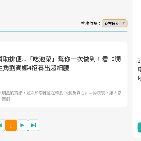
排序依據：
發布日期
助排便...「吃泡菜」幫你一次做到！看《觸
面對超高齡社會的浪潮，台灣正在快速邁
2025年，就到良醫生活祭體驗「一站式健
主角劉寅娜4招養出超細腰
向「健康照護」的新時代。隨著國家政策
康新生活」，從講座、體驗到運動，全面
如「健康台灣推動委員會」與「長照3.0」
啟動你的健康革命！
的推進，「預防醫學」已成全民關注的核
女明星劉寅娜，這次和李棟旭在韓劇 《觸及真心》中的表現，讓人忍
心議題。然而，健檢不只是醫療院所的服
！而劇
務，更是民眾了解自身健康狀況、啟動健
康管理的重要起點。
1
前往專題
前往專題