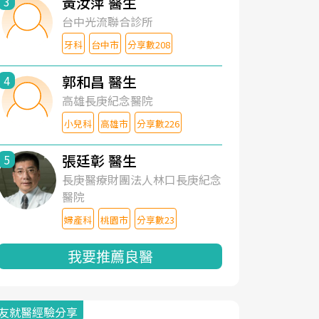
黃汝萍 醫生
3
台中光流聯合診所
牙科
台中市
分享數208
郭和昌 醫生
4
高雄長庚紀念醫院
小兒科
高雄市
分享數226
張廷彰 醫生
5
長庚醫療財團法人林口長庚紀念
醫院
婦產科
桃園市
分享數23
我要推薦良醫
友就醫經驗分享