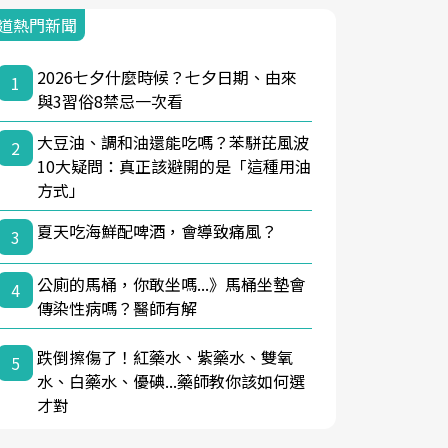
道熱門新聞
2026七夕什麼時候？七夕日期、由來
1
與3習俗8禁忌一次看
大豆油、調和油還能吃嗎？苯駢芘風波
2
10大疑問：真正該避開的是「這種用油
方式」
夏天吃海鮮配啤酒，會導致痛風？
3
公廁的馬桶，你敢坐嗎...》馬桶坐墊會
4
傳染性病嗎？醫師有解
跌倒擦傷了！紅藥水、紫藥水、雙氧
5
水、白藥水、優碘...藥師教你該如何選
才對