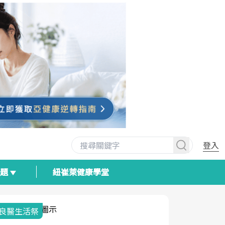
登入
專題
紐崔萊健康學堂
我與健康韌性的距離
荷爾蒙時光
2025健檢