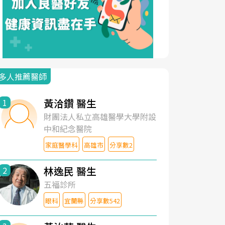
多人推薦醫師
黃洽鑽 醫生
1
財團法人私立高雄醫學大學附設
中和紀念醫院
家庭醫學科
高雄市
分享數2
林逸民 醫生
2
五福診所
眼科
宜蘭縣
分享數542