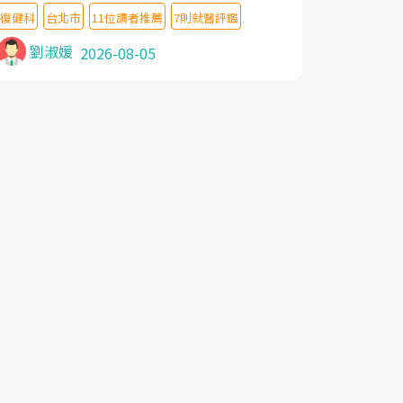
教授,做了各種檢查,也嘗試過西醫打針,中醫
復健科
台北市
11位讀者推薦
7則就醫評鑑
針灸及物理徒手治療都沒有用,後來連吃到嗎
啡類止痛藥都效果有限,只是壓症狀,沒多久就
劉淑媛
2026-08-05
痛起來,多年失眠嚴重影響生活品質. 台灣親
友介紹忠孝醫院杜育才主任是頸頭症候群專
家,上網搜尋杜主任相關文章新聞跟網路評價
之後,下定決心飛回台北找杜醫師診治. 杜主
任的乾針跟增生治療真的很厲害,第一次乾針
就覺得整個肩頸鬆開,回家特別好睡,經過幾次
治療,長年頑疾已經好了大半,杜主任除了打針
超厲害,還會一直交代要改善姿勢跟好好做運
動,看診態度親切溫暖,真的是不可多得的良
醫,大力推荐!