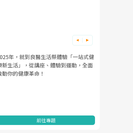
良醫健康網從「換季的身體變化」出發，
根據不同性
因應超高齡
透過醫學觀點與日常感受的對話，建立對
在、未來的
「2025
亞健康的認知，進而引導實際的改善行
知道該如何
促進為目的
動。
健康的關鍵
分析進行全
灣健康促進
前往專題