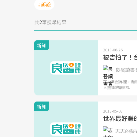
#訴訟
共
2
筆搜尋結果
新知
2013-06-26
被告怕了！
良醫讀書
在大自然界裡，瀕臨
人無情地屠戮3.
新知
2013-05-03
世界最好賺
志志的醫