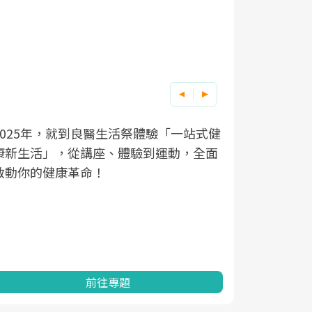
良醫健康網從「換季的身體變化」出發，
根據不同性
因應超高齡
透過醫學觀點與日常感受的對話，建立對
在、未來的
「2025
亞健康的認知，進而引導實際的改善行
知道該如何
促進為目的
動。
健康的關鍵
分析進行全
灣健康促進
前往專題