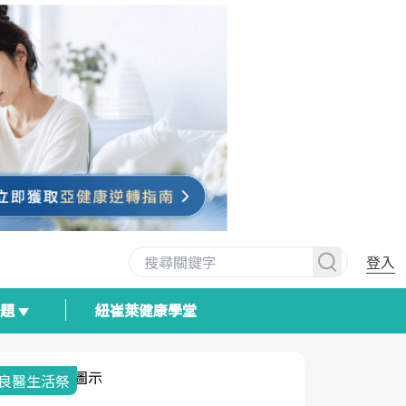
登入
專題
紐崔萊健康學堂
我與健康韌性的距離
荷爾蒙時光
2025健檢