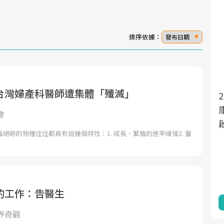
排序依據：
發布日期
台灣婦產科醫師遭集體「殲滅」
面對超高齡社會的浪潮，台灣正在快速邁
2025年，就到良醫生活祭體驗「一站式健
向「健康照護」的新時代。隨著國家政策
康新生活」，從講座、體驗到運動，全面
會
如「健康台灣推動委員會」與「長照3.0」
啟動你的健康革命！
絕跡的物種往往都具有這幾個特性：1. 成長、繁殖的速率緩慢2. 獵
的推進，「預防醫學」已成全民關注的核
心議題。然而，健檢不只是醫療院所的服
務，更是民眾了解自身健康狀況、啟動健
康管理的重要起點。
的工作：告醫生
前往專題
前往專題
界奇觀