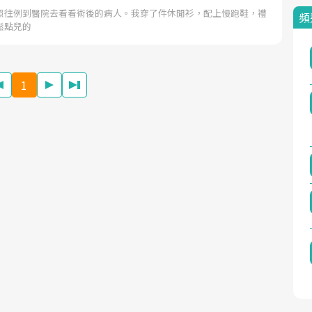
照往例到醫院去看看術後的病人。我穿了件休閒衫，配上慢跑鞋，禮
頻
鬆點兒的
1