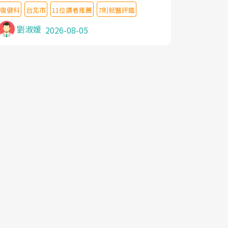
教授,做了各種檢查,也嘗試過西醫打針,中醫
復健科
台北市
11位讀者推薦
7則就醫評鑑
針灸及物理徒手治療都沒有用,後來連吃到嗎
啡類止痛藥都效果有限,只是壓症狀,沒多久就
劉淑媛
2026-08-05
痛起來,多年失眠嚴重影響生活品質. 台灣親
友介紹忠孝醫院杜育才主任是頸頭症候群專
家,上網搜尋杜主任相關文章新聞跟網路評價
之後,下定決心飛回台北找杜醫師診治. 杜主
任的乾針跟增生治療真的很厲害,第一次乾針
就覺得整個肩頸鬆開,回家特別好睡,經過幾次
治療,長年頑疾已經好了大半,杜主任除了打針
超厲害,還會一直交代要改善姿勢跟好好做運
動,看診態度親切溫暖,真的是不可多得的良
醫,大力推荐!