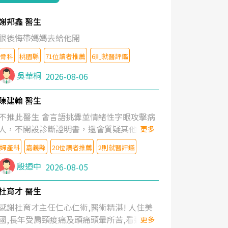
謝邦鑫 醫生
很後悔帶媽媽去給他開
骨科
桃園縣
71位讀者推薦
6則就醫評鑑
吳華桐
2026-08-06
陳建翰 醫生
不推此醫生 會言語挑釁並情緒性字眼攻擊病
人，不開設診斷證明書，還會質疑其他醫生
更多
的判斷！
婦產科
嘉義縣
20位讀者推薦
2則就醫評鑑
殷迺中
2026-08-05
杜育才 醫生
感謝杜育才主任仁心仁術,醫術精湛! 人住美
國,長年受肩頸痠痛及頭痛頭暈所苦,看遍名醫
更多