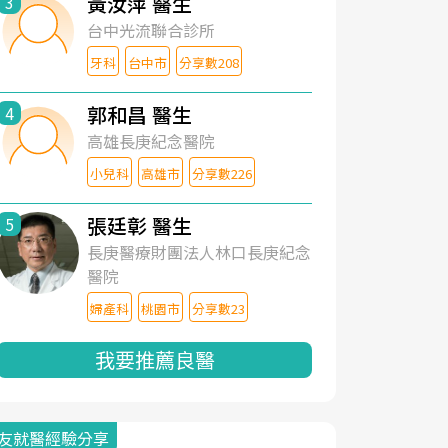
黃汝萍 醫生
3
台中光流聯合診所
牙科
台中市
分享數208
郭和昌 醫生
4
高雄長庚紀念醫院
小兒科
高雄市
分享數226
張廷彰 醫生
5
長庚醫療財團法人林口長庚紀念
醫院
婦產科
桃園市
分享數23
我要推薦良醫
友就醫經驗分享