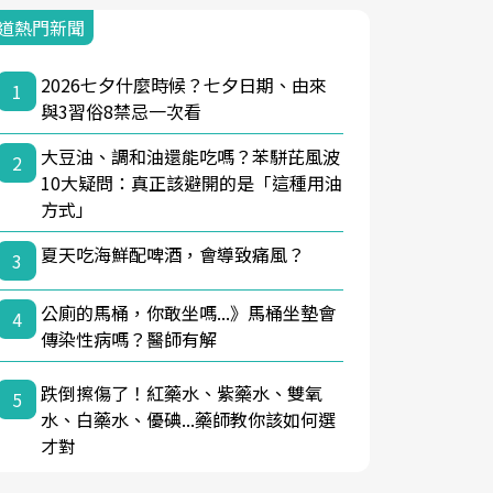
道熱門新聞
2026七夕什麼時候？七夕日期、由來
1
與3習俗8禁忌一次看
大豆油、調和油還能吃嗎？苯駢芘風波
2
10大疑問：真正該避開的是「這種用油
方式」
夏天吃海鮮配啤酒，會導致痛風？
3
公廁的馬桶，你敢坐嗎...》馬桶坐墊會
4
傳染性病嗎？醫師有解
跌倒擦傷了！紅藥水、紫藥水、雙氧
5
水、白藥水、優碘...藥師教你該如何選
才對