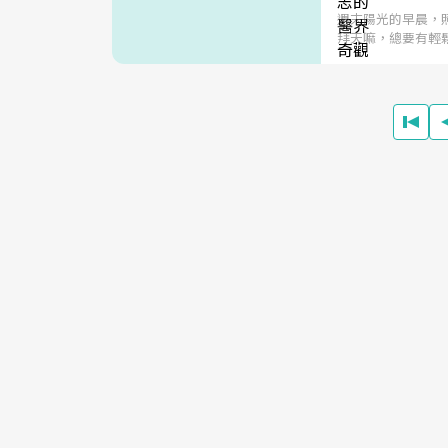
週末陽光的早晨，
拜天嘛，總要有輕