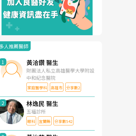
多人推薦醫師
黃洽鑽 醫生
1
財團法人私立高雄醫學大學附設
中和紀念醫院
家庭醫學科
高雄市
分享數2
林逸民 醫生
2
五福診所
眼科
宜蘭縣
分享數542