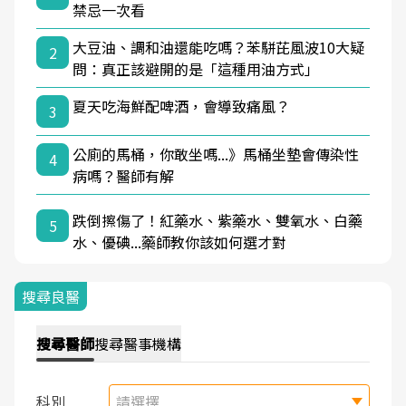
禁忌一次看
大豆油、調和油還能吃嗎？苯駢芘風波10大疑
2
問：真正該避開的是「這種用油方式」
夏天吃海鮮配啤酒，會導致痛風？
3
公廁的馬桶，你敢坐嗎...》馬桶坐墊會傳染性
4
病嗎？醫師有解
跌倒擦傷了！紅藥水、紫藥水、雙氧水、白藥
5
水、優碘...藥師教你該如何選才對
搜尋良醫
搜尋
醫師
搜尋
醫事機構
科別
請選擇