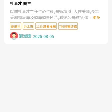
杜育才 醫生
感謝杜育才主任仁心仁術,醫術精湛! 人住美國,長年
受肩頸痠痛及頭痛頭暈所苦,看遍名醫教授,做了各種
更多
檢查,也嘗試過西醫打針,中醫針灸及物理徒手治療都
復健科
台北市
11位讀者推薦
7則就醫評鑑
沒有用,後來連吃到嗎啡類止痛藥都效果有限,只是壓
症狀,沒多久就痛起來,多年失眠嚴重影響生活品質.
劉淑媛
2026-08-05
台灣親友介紹忠孝醫院杜育才主任是頸頭症候群專
家,上網搜尋杜主任相關文章新聞跟網路評價之後,下
定決心飛回台北找杜醫師診治. 杜主任的乾針跟增生
治療真的很厲害,第一次乾針就覺得整個肩頸鬆開,回
家特別好睡,經過幾次治療,長年頑疾已經好了大半,杜
主任除了打針超厲害,還會一直交代要改善姿勢跟好
好做運動,看診態度親切溫暖,真的是不可多得的良醫,
大力推荐!