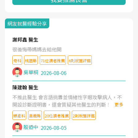
網友就醫經驗分享
謝邦鑫 醫生
很後悔帶媽媽去給他開
骨科
桃園縣
71位讀者推薦
6則就醫評鑑
吳華桐
2026-08-06
陳建翰 醫生
不推此醫生 會言語挑釁並情緒性字眼攻擊病人，不
開設診斷證明書，還會質疑其他醫生的判斷！
更多
婦產科
嘉義縣
20位讀者推薦
2則就醫評鑑
殷迺中
2026-08-05