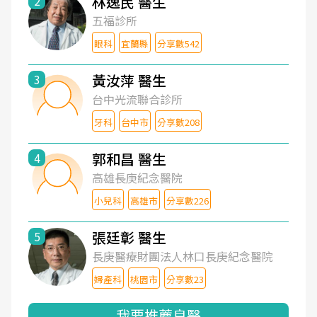
林逸民 醫生
2
五福診所
眼科
宜蘭縣
分享數542
黃汝萍 醫生
3
台中光流聯合診所
牙科
台中市
分享數208
郭和昌 醫生
4
高雄長庚紀念醫院
小兒科
高雄市
分享數226
張廷彰 醫生
5
長庚醫療財團法人林口長庚紀念醫院
婦產科
桃園市
分享數23
我要推薦良醫