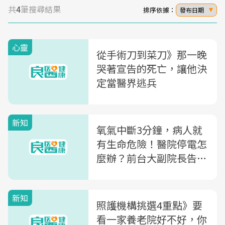
共
4
筆搜尋結果
排序依據：
發布日期
心靈
從手術刀到菜刀》那一晚
哭著宣告的死亡，讓他決
定當醫界逃兵
新知
氧氣中斷3分鐘，病人就
有生命危險！醫院停電怎
麼辦？前台大副院長告訴
你「醫院用電秘辛」
新知
照護機構挑選4重點》要
看一家養老院好不好，你