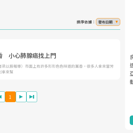
排序依據：
發布日期
香 小心肺腺癌找上門
面對超高齡社會的浪潮，台灣正在快速邁
2025年，就到良醫生活祭體驗「一站式健
向「健康照護」的新時代。隨著國家政策
康新生活」，從講座、體驗到運動，全面
者梁以辰報導）市面上有許多形形色色味道的薰香，很多人拿來當芳
則拿來幫
如「健康台灣推動委員會」與「長照3.0」
啟動你的健康革命！
的推進，「預防醫學」已成全民關注的核
心議題。然而，健檢不只是醫療院所的服
1
務，更是民眾了解自身健康狀況、啟動健
康管理的重要起點。
前往專題
前往專題