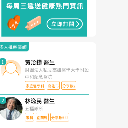
多人推薦醫師
黃洽鑽 醫生
1
財團法人私立高雄醫學大學附設
中和紀念醫院
家庭醫學科
高雄市
分享數2
林逸民 醫生
2
五福診所
眼科
宜蘭縣
分享數542