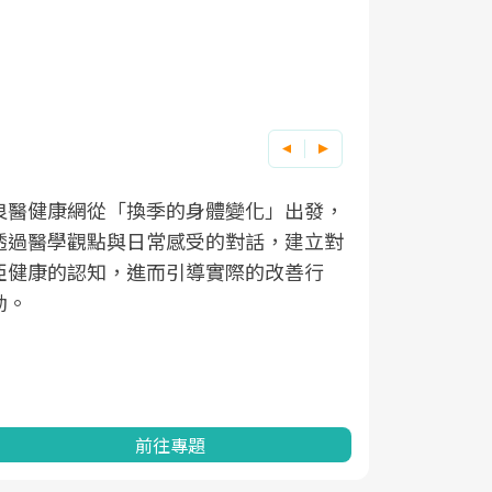
良醫健康網從「換季的身體變化」出發，
根據不同性
因應超高齡
透過醫學觀點與日常感受的對話，建立對
在、未來的
「2025
亞健康的認知，進而引導實際的改善行
知道該如何
促進為目的
動。
健康的關鍵
分析進行全
灣健康促進
前往專題