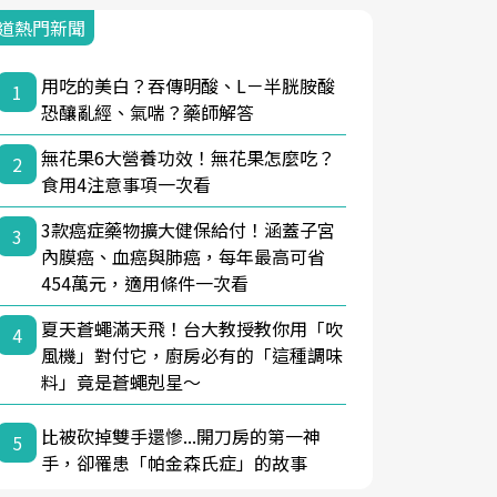
道熱門新聞
用吃的美白？吞傳明酸、L－半胱胺酸
1
恐釀亂經、氣喘？藥師解答
無花果6大營養功效！無花果怎麼吃？
2
食用4注意事項一次看
3款癌症藥物擴大健保給付！涵蓋子宮
3
內膜癌、血癌與肺癌，每年最高可省
454萬元，適用條件一次看
夏天蒼蠅滿天飛！台大教授教你用「吹
4
風機」對付它，廚房必有的「這種調味
料」竟是蒼蠅剋星～
比被砍掉雙手還慘...開刀房的第一神
5
手，卻罹患「帕金森氏症」的故事