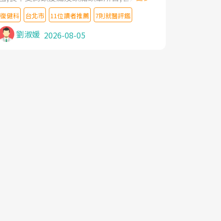
教授,做了各種檢查,也嘗試過西醫打針,中醫
復健科
台北市
11位讀者推薦
7則就醫評鑑
針灸及物理徒手治療都沒有用,後來連吃到嗎
啡類止痛藥都效果有限,只是壓症狀,沒多久就
劉淑媛
2026-08-05
痛起來,多年失眠嚴重影響生活品質. 台灣親
友介紹忠孝醫院杜育才主任是頸頭症候群專
家,上網搜尋杜主任相關文章新聞跟網路評價
之後,下定決心飛回台北找杜醫師診治. 杜主
任的乾針跟增生治療真的很厲害,第一次乾針
就覺得整個肩頸鬆開,回家特別好睡,經過幾次
治療,長年頑疾已經好了大半,杜主任除了打針
超厲害,還會一直交代要改善姿勢跟好好做運
動,看診態度親切溫暖,真的是不可多得的良
醫,大力推荐!