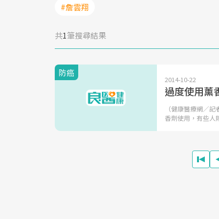
#詹雲翔
共
1
筆搜尋結果
防癌
2014-10-22
過度使用薰
（健康醫療網／記
香劑使用，有些人