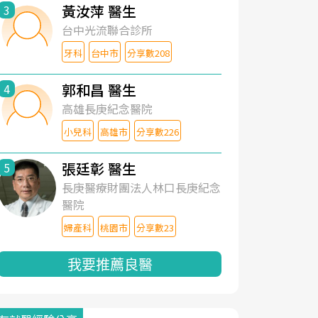
黃汝萍 醫生
3
台中光流聯合診所
牙科
台中市
分享數208
郭和昌 醫生
4
高雄長庚紀念醫院
小兒科
高雄市
分享數226
張廷彰 醫生
5
長庚醫療財團法人林口長庚紀念
醫院
婦產科
桃園市
分享數23
我要推薦良醫