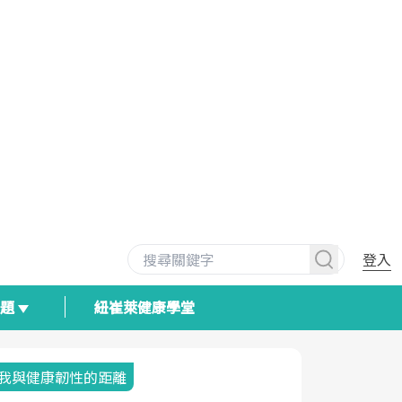
登入
專題
紐崔萊健康學堂
我與健康韌性的距離
荷爾蒙時光
2025健檢