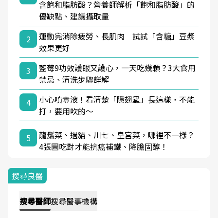
含飽和脂肪酸？營養師解析「飽和脂肪酸」的
優缺點、建議攝取量
運動完消除疲勞、長肌肉 試試「含糖」豆漿
2
效果更好
藍莓9功效護眼又護心，一天吃幾顆？3大食用
3
禁忌、清洗步驟詳解
小心噴毒液！看清楚「隱翅蟲」長這樣，不能
4
打，要用吹的～
龍鬚菜、過貓、川七、皇宮菜，哪裡不一樣？
5
4張圖吃對才能抗癌補鐵、降膽固醇！
搜尋良醫
搜尋
醫師
搜尋
醫事機構