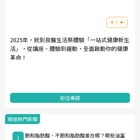
醫生活祭體驗「一站式健康新生
良醫健康網從「換季的
到運動，全面啟動你的健康
學觀點與日常感受的對
知，進而引導實際的改
前往專題
前往
頻道熱門新聞
飽和脂肪酸、不飽和脂肪酸差在哪？哪些油富
1