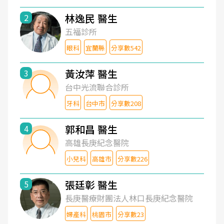
林逸民 醫生
2
五福診所
眼科
宜蘭縣
分享數542
黃汝萍 醫生
3
台中光流聯合診所
牙科
台中市
分享數208
郭和昌 醫生
4
高雄長庚紀念醫院
小兒科
高雄市
分享數226
張廷彰 醫生
5
長庚醫療財團法人林口長庚紀念醫院
婦產科
桃園市
分享數23