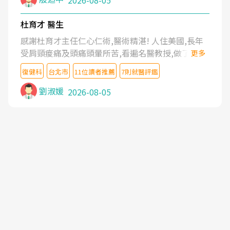
2026-08-05
杜育才 醫生
感謝杜育才主任仁心仁術,醫術精湛! 人住美國,長年
受肩頸痠痛及頭痛頭暈所苦,看遍名醫教授,做了各種
更多
檢查,也嘗試過西醫打針,中醫針灸及物理徒手治療都
復健科
台北市
11位讀者推薦
7則就醫評鑑
沒有用,後來連吃到嗎啡類止痛藥都效果有限,只是壓
症狀,沒多久就痛起來,多年失眠嚴重影響生活品質.
劉淑媛
2026-08-05
台灣親友介紹忠孝醫院杜育才主任是頸頭症候群專
家,上網搜尋杜主任相關文章新聞跟網路評價之後,下
定決心飛回台北找杜醫師診治. 杜主任的乾針跟增生
治療真的很厲害,第一次乾針就覺得整個肩頸鬆開,回
家特別好睡,經過幾次治療,長年頑疾已經好了大半,杜
主任除了打針超厲害,還會一直交代要改善姿勢跟好
好做運動,看診態度親切溫暖,真的是不可多得的良醫,
大力推荐!