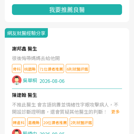
我要推薦良醫
網友就醫經驗分享
謝邦鑫 醫生
很後悔帶媽媽去給他開
骨科
桃園縣
71位讀者推薦
6則就醫評鑑
吳華桐
2026-08-06
陳建翰 醫生
不推此醫生 會言語挑釁並情緒性字眼攻擊病人，不
開設診斷證明書，還會質疑其他醫生的判斷！
更多
婦產科
嘉義縣
20位讀者推薦
2則就醫評鑑
殷迺中