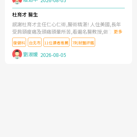
2026-08-05
杜育才 醫生
感謝杜育才主任仁心仁術,醫術精湛! 人住美國,長年
受肩頸痠痛及頭痛頭暈所苦,看遍名醫教授,做了各種
更多
檢查,也嘗試過西醫打針,中醫針灸及物理徒手治療都
復健科
台北市
11位讀者推薦
7則就醫評鑑
沒有用,後來連吃到嗎啡類止痛藥都效果有限,只是壓
症狀,沒多久就痛起來,多年失眠嚴重影響生活品質.
劉淑媛
2026-08-05
台灣親友介紹忠孝醫院杜育才主任是頸頭症候群專
家,上網搜尋杜主任相關文章新聞跟網路評價之後,下
定決心飛回台北找杜醫師診治. 杜主任的乾針跟增生
治療真的很厲害,第一次乾針就覺得整個肩頸鬆開,回
家特別好睡,經過幾次治療,長年頑疾已經好了大半,杜
主任除了打針超厲害,還會一直交代要改善姿勢跟好
好做運動,看診態度親切溫暖,真的是不可多得的良醫,
大力推荐!