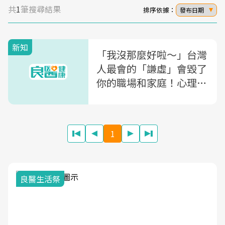
共
1
筆搜尋結果
排序依據：
發布日期
新知
「我沒那麼好啦～」台灣
人最會的「謙虛」會毀了
你的職場和家庭！心理學
家教你「自動吸引人」說
話術
1
良醫生活祭