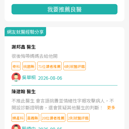
我要推薦良醫
網友就醫經驗分享
謝邦鑫 醫生
很後悔帶媽媽去給他開
骨科
桃園縣
71位讀者推薦
6則就醫評鑑
吳華桐
2026-08-06
陳建翰 醫生
不推此醫生 會言語挑釁並情緒性字眼攻擊病人，不
開設診斷證明書，還會質疑其他醫生的判斷！
更多
婦產科
嘉義縣
20位讀者推薦
2則就醫評鑑
殷迺中