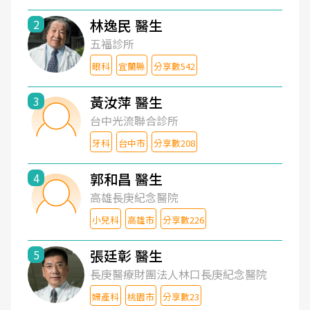
林逸民 醫生
2
五福診所
眼科
宜蘭縣
分享數542
黃汝萍 醫生
3
台中光流聯合診所
牙科
台中市
分享數208
郭和昌 醫生
4
高雄長庚紀念醫院
小兒科
高雄市
分享數226
張廷彰 醫生
5
長庚醫療財團法人林口長庚紀念醫院
婦產科
桃園市
分享數23