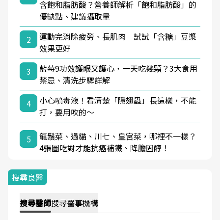
含飽和脂肪酸？營養師解析「飽和脂肪酸」的
優缺點、建議攝取量
運動完消除疲勞、長肌肉 試試「含糖」豆漿
2
效果更好
藍莓9功效護眼又護心，一天吃幾顆？3大食用
3
禁忌、清洗步驟詳解
小心噴毒液！看清楚「隱翅蟲」長這樣，不能
4
打，要用吹的～
龍鬚菜、過貓、川七、皇宮菜，哪裡不一樣？
5
4張圖吃對才能抗癌補鐵、降膽固醇！
搜尋良醫
搜尋
醫師
搜尋
醫事機構